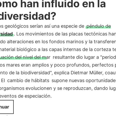
mo han influido en la
diversidad?
os geológicos serían así una especie de
péndulo de
rsidad
. Los movimientos de las placas tectónicas ha
o alteraciones en los fondos marinos y la transfere
aterial biológico a las capas internas de la corteza te
uación del nivel del mar
resultante dio lugar a "perio
los mares eran amplios y poco profundos, perfectos 
nto de la biodiversidad", explica Dietmar Müller, coau
. El
cambio de hábitats
supone nuevas oportunidade
 organismos evolucionen y se reproduzcan, dando lug
eventos de especiación.
nuar