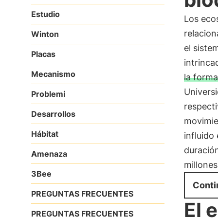
Estudio
Los eco
relacio
Winton
el siste
Placas
intrinca
Mecanismo
la form
Universi
Problemi
respect
Desarrollos
movimien
Hábitat
influido
duració
Amenaza
millones
3Bee
Conti
PREGUNTAS FRECUENTES
El 
PREGUNTAS FRECUENTES