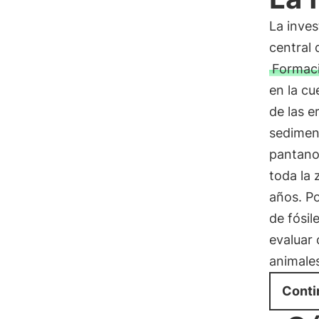
La inves
central 
Formac
en la cu
de las e
sedimen
pantano
toda la
años. Po
de fósil
evaluar 
animale
Conti