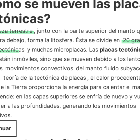
mo se mueven las plac
tónicas?
eza terrestre
, junto con la parte superior del manto 
a debajo, forma la litosfera. Ésta se divide en
20 gr
ectónicas
y muchas microplacas. Las
placas tectóni
tán inmóviles, sino que se mueven debido a los lent
es
movimientos convectivos
del manto fluido subyac
a
teoría de la tectónica de placas
, el calor procedent
e la Tierra proporciona la energía para calentar el 
ende: en las capas superiores se enfría de nuevo y vu
er a las profundidades, generando los movimientos
ivos.
nuar