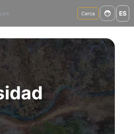
ES
.com
Cerca
rsidad