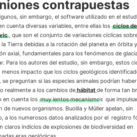
niones contrapuestas
gunos, sin embargo, el software utilizado en el estud
en cuenta diversas variables, entre ellas los
ciclos de
vic
, que son el conjunto de variaciones cíclicas sobre
 la Tierra debidas a la rotación del planeta en órbita y
ión axial, fundamentales para los fenómenos de glaci
ar. Para los autores del estudio, sin embargo, estos ci
 menos impacto que los ciclos geológicos identificad
 se preguntan si las especies animales podrían habe
o realmente a los cambios de
hábitat
de forma tan b
o en cuenta los
muy lentos mecanismos
que impulsan
n de nuevos organismos. Buolila y Müller apelan, sin
, a los numerosos datos analizados por el
registro fó
 claros indicios de explosiones de biodiversidad en
nadas eras geológicas.