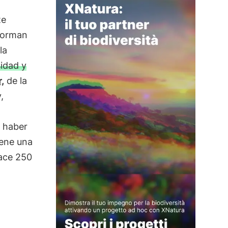
te
nforman
la
sidad y
,
de la
,
e haber
tiene una
ace 250