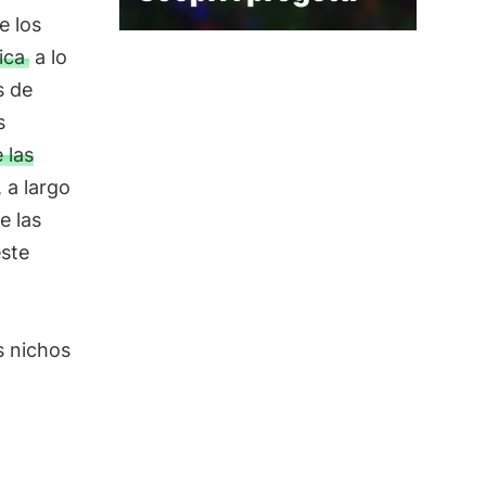
e los
lica
a lo
s de
s
 las
 a largo
e las
este
s nichos