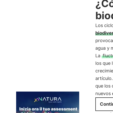
¿Có
bio
Los cicl
biodive
provocad
agua y m
La
fluct
los que 
crecimie
artículo
que los
nuevos 
Conti