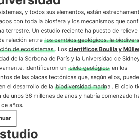
sistemas, y todos sus elementos, están estrechamen
nados con toda la biosfera y los mecanismos que co
ma terrestre. Un estudio reciente ha puesto de relieve 
da relación entre
los cambios geológicos, la biodiver
ación de ecosistemas
. Los
científicos Boulila y Müller
dad de la Sorbona de París y la Universidad de Sidney
ivamente, identificaron un
ciclo geológico
en los
tos de las placas tectónicas que, según ellos, pued
 en el desarrollo de la
biodiversidad marina
. El ciclo 
n de unos 36 millones de años y habría comenzado h
 de años.
nuar
estudio