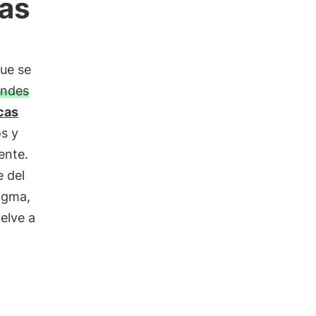
as
que se
andes
cas
os y
ente.
e del
magma,
elve a