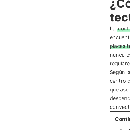
¿Có
tec
La
cort
encuentr
placas t
nunca es
regular
Según l
centro d
que asci
descend
convect
Conti