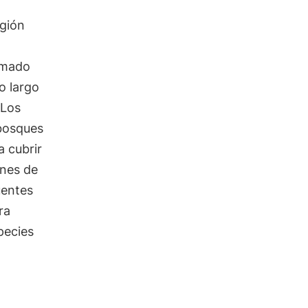
egión
mado
lo largo
 Los
 bosques
 cubrir
ones de
uentes
ra
pecies