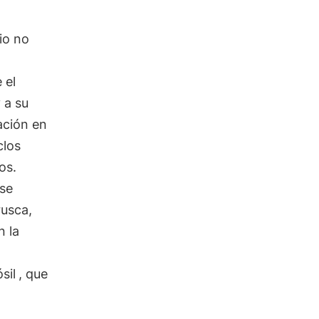
io no
 el
 a su
ación en
clos
os.
rse
rusca,
 la
sil
, que