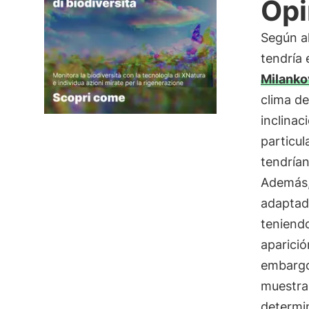
Opi
Según al
tendría 
Milanko
clima de
inclinac
particul
tendrían
Además,
adaptad
teniend
aparició
embargo
muestran
determi