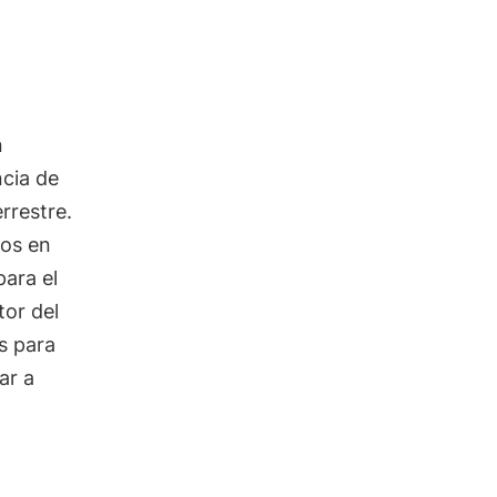
n
ncia de
rrestre.
dos en
para el
tor del
s para
ar a