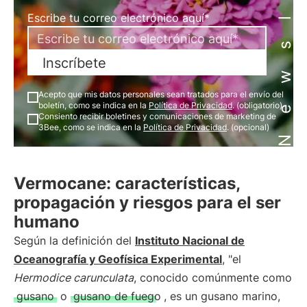
Newsletter
Escribe tu correo electrónico aquí*
Inscríbete
Acepto que mis datos personales sean tratados para el envío del
boletín, como se indica en la
Política de Privacidad
. (obligatorio)
Consiento recibir boletines y comunicaciones de marketing de
3Bee, como se indica en la
Política de Privacidad
. (opcional)
Vermocane: características,
propagación y riesgos para el ser
humano
Según la definición del
Instituto Nacional de
Oceanografía y Geofísica Experimental
, "el
Hermodice carunculata
, conocido comúnmente como
gusano
o
gusano de fuego
, es un gusano marino,