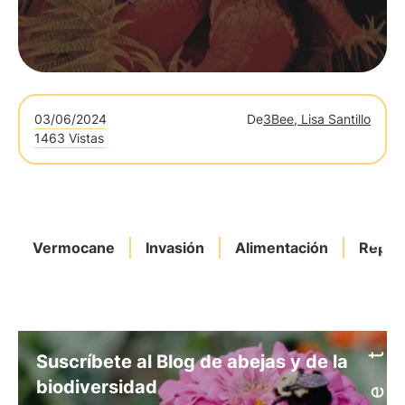
03/06/2024
De
3Bee, Lisa Santillo
1463 Vistas
Vermocane
Invasión
Alimentación
Repro
Suscríbete al Blog de abejas y de la
biodiversidad