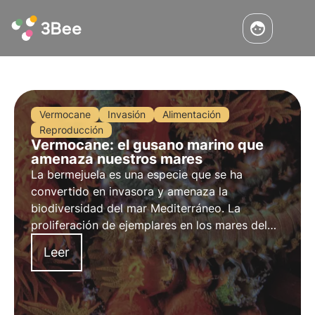
Vermocane
Invasión
Alimentación
Reproducción
Vermocane: el gusano marino que
amenaza nuestros mares
La bermejuela es una especie que se ha
convertido en invasora y amenaza la
biodiversidad del mar Mediterráneo. La
proliferación de ejemplares en los mares del
sur de Italia es uno de los impactos de la crisis
Leer
climática en el ecosistema marino. Más
información en este artículo.