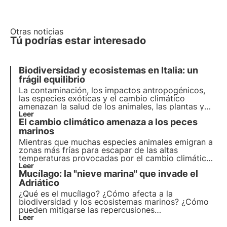
Otras noticias
Tú podrías estar interesado
Biodiversidad y ecosistemas en Italia: un
frágil equilibrio
La contaminación, los impactos antropogénicos,
las especies exóticas y el cambio climático
amenazan la salud de los animales, las plantas y
los hábitats en los que viven. El programa de la
Leer
El cambio climático amenaza a los peces
ONU para 2030 aboga por la protección y la
restauración. Pero es necesario actuar a tiempo.
marinos
Mientras que muchas especies animales emigran a
zonas más frías para escapar de las altas
temperaturas provocadas por el cambio climático,
esta estrategia, generalmente exitosa, no parece
Leer
Mucílago: la "nieve marina" que invade el
funcionar en el caso de los peces marinos, como
pone de relieve un estudio reciente.
Adriático
¿Qué es el mucílago? ¿Cómo afecta a la
biodiversidad y los ecosistemas marinos? ¿Cómo
pueden mitigarse las repercusiones
medioambientales de este fenómeno? Descubra
Leer
más en este artículo dedicado a la "nieve marina"