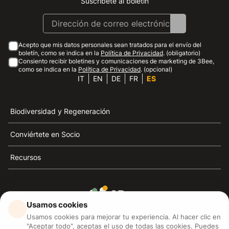
Suscríbete al boletín
Instagram
Facebook
Linkedin
Youtube
Acepto que mis datos personales sean tratados para el envío del
boletín, como se indica en la
Política de Privacidad
. (obligatorio)
Consiento recibir boletines y comunicaciones de marketing de 3Bee,
como se indica en la
Política de Privacidad
. (opcional)
IT
EN
DE
FR
ES
Biodiversidad y Regeneración
Conviértete en Socio
Recursos
Usamos cookies
3Bee es el referente de la sostenibilidad, la defensa de
Usamos cookies para mejorar tu experiencia. Al hacer clic en
las abejas y la biodiversidad
"Aceptar todo", aceptas el uso de todas las cookies. Puedes