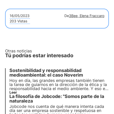
16/05/2023
De
3Bee, Elena Fraccaro
203 Vistas
Otras noticias
Tú podrías estar interesado
Sostenibilidad y responsabilidad
medioambiental: el caso Noverim
Hoy en día, las grandes empresas también tienen
la tarea de guiarnos en la dirección de la ética y la
responsabilidad hacia el medio ambiente. Y eso es
exactamente lo que ha hecho Noverim, uniéndose
Leer
La filosofía de Jobcode: "Somos parte de la
al proyecto Pollinate the future de 3Bee.
naturaleza
Jobcode nos cuenta de qué manera intenta cada
día ser una empresa sostenible y respetuosa en