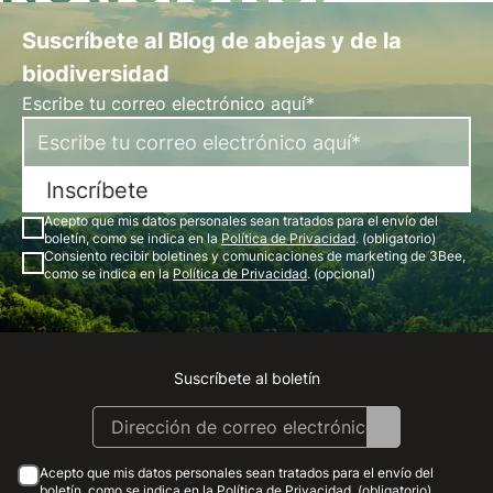
Suscríbete al Blog de abejas y de la
biodiversidad
Escribe tu correo electrónico aquí*
Inscríbete
Acepto que mis datos personales sean tratados para el envío del
boletín, como se indica en la
Política de Privacidad
. (obligatorio)
Consiento recibir boletines y comunicaciones de marketing de 3Bee,
como se indica en la
Política de Privacidad
. (opcional)
Suscríbete al boletín
Instagram
Facebook
Linkedin
Youtube
Acepto que mis datos personales sean tratados para el envío del
boletín, como se indica en la
Política de Privacidad
. (obligatorio)