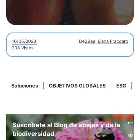
16/05/2023
De
3Bee, Elena Fraccaro
203 Vistas
Soluciones
OBJETIVOS GLOBALES
ESG
C
Suscríbete al Blog de abejas y de la
biodiversidad