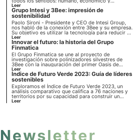
todos los sentidos: humano, económico y
medioambiental. Apoyar la regeneración de la
Leer
Grupo Intesi y 3Bee: impresión de
biodiversidad es un paso clave en este camino.
sostenibilidad
Paolo Sironi - Presidente y CEO de Intesi Group,
nos habló de la conexión entre 3Bee y su empresa.
Su objetivo es utilizar la tecnología para reducir el
impacto medioambiental, desde la firma
Leer
Innovar el futuro: la historia del Grupo
electrónica hasta los servicios para acompañar a
las empresas en su Transformación Digital.
Finmatica
El Grupo Finmatica se une al proyecto de
investigación sobre polinizadores silvestres de
3Bee con la inauguración del primer Oasis de
Biodiversidad: un signo tangible de
Leer
Índice de Futuro Verde 2023: Guía de líderes
responsabilidad medioambiental. La entrevista con
Domenico Gualtieri, Presidente del Consejo de
sostenibles
Administración de Finmatica.
Exploramos el Índice de Futuro Verde 2023, un
análisis comparativo que califica a 76 naciones y
territorios por su capacidad para construir un
futuro sostenible y con bajas emisiones de
Leer
carbono, abarcando áreas como la energía limpia,
la industria, la agricultura y las políticas
medioambientales.
Newsletter