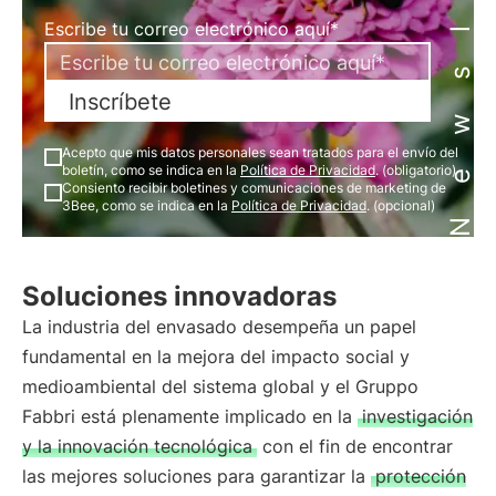
Newsletter
Escribe tu correo electrónico aquí*
Inscríbete
Acepto que mis datos personales sean tratados para el envío del
boletín, como se indica en la
Política de Privacidad
. (obligatorio)
Consiento recibir boletines y comunicaciones de marketing de
3Bee, como se indica en la
Política de Privacidad
. (opcional)
Soluciones innovadoras
La industria del envasado desempeña un papel
fundamental en la mejora del impacto social y
medioambiental del sistema global y el Gruppo
Fabbri está plenamente implicado en la
investigación
y la innovación tecnológica
con el fin de encontrar
las mejores soluciones para garantizar la
protección