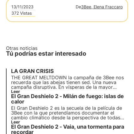
13/11/2023
De
3Bee, Elena Fraccaro
372 Vistas
Otras noticias
Tú podrías estar interesado
LA GRAN CRISIS
THE GREAT MELTDOWN la campaña de 3Bee nos
recuerda que las abejas tienen sed. Una nueva
campaña disruptiva. En vísperas de la mayor
catástrofe parcialmente prevista por los
Leer
El Gran Deshielo 2 - Milán de fuego: islas de
investigadores del glaciar de la Marmolada, "El
Gran Deshielo" es el título de la "película" que
calor
tenemos ante nuestros ojos cada día.
El Gran Deshielo 2 es la secuela de la película de
3Bee con la que pretendíamos documentar el
cambio climático desde la perspectiva de todas
las acciones humanas que alteran los ecosistemas
Leer
El Gran Deshielo 2 - Vaia, una tormenta para
y la biodiversidad. Descubra el primer episodio
dedicado al fenómeno de la "isla de calor" en la
recordar