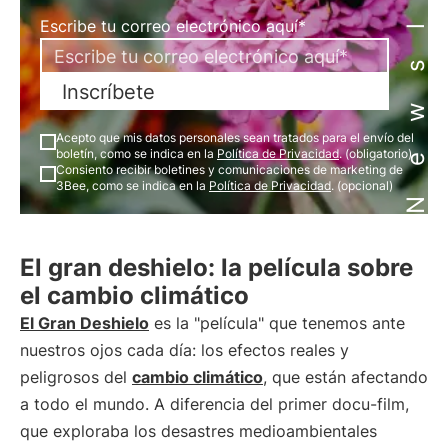
Newsletter
Escribe tu correo electrónico aquí*
Inscríbete
Acepto que mis datos personales sean tratados para el envío del
boletín, como se indica en la
Política de Privacidad
. (obligatorio)
Consiento recibir boletines y comunicaciones de marketing de
3Bee, como se indica en la
Política de Privacidad
. (opcional)
El gran deshielo: la película sobre
el cambio climático
El Gran Deshielo
es la "película" que tenemos ante
nuestros ojos cada día: los efectos reales y
peligrosos del
cambio climático
, que están afectando
a todo el mundo. A diferencia del primer docu-film,
que exploraba los desastres medioambientales