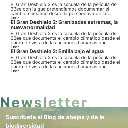
ciudad de Milán.
El Gran Deshielo 2 es la secuela de la película de
3Bee con la que pretendíamos documentar el
cambio climático desde la perspectiva de las
acciones humanas que alteran los ecosistemas y la
Leer
El Gran Deshielo 2: Granizadas extremas, la
biodiversidad. Descubre el segundo episodio
dedicado a la terrible tormenta Vaia de 2018.
nueva normalidad
El Gran Deshielo 2 es la secuela de la película de
3Bee que documenta el cambio climático desde el
punto de vista de las acciones humanas que
alteran los ecosistemas y la biodiversidad.
Leer
El Gran Deshielo 2: Emilia bajo el agua
Descubra el cuarto episodio dedicado a las
granizadas extremas de 2023 en Friuli Venezia
El Gran Deshielo 2 es la secuela de la película de
Giulia.
3Bee que documenta el cambio climático desde el
punto de vista de las acciones humanas que
alteran los ecosistemas y la biodiversidad.
Leer
Descubra el cuarto episodio dedicado a la
devastadora inundación ocurrida en el verano de
2023 en Emilia Romagna.
Newsletter
Suscríbete al Blog de abejas y de la
biodiversidad