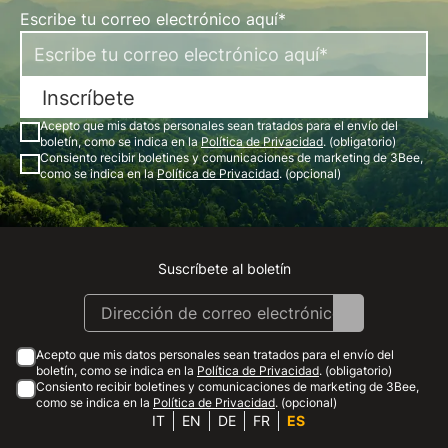
Escribe tu correo electrónico aquí*
Inscríbete
Acepto que mis datos personales sean tratados para el envío del
boletín, como se indica en la
Política de Privacidad
. (obligatorio)
Consiento recibir boletines y comunicaciones de marketing de 3Bee,
como se indica en la
Política de Privacidad
. (opcional)
Suscríbete al boletín
Instagram
Facebook
Linkedin
Youtube
Acepto que mis datos personales sean tratados para el envío del
boletín, como se indica en la
Política de Privacidad
. (obligatorio)
Consiento recibir boletines y comunicaciones de marketing de 3Bee,
como se indica en la
Política de Privacidad
. (opcional)
IT
EN
DE
FR
ES