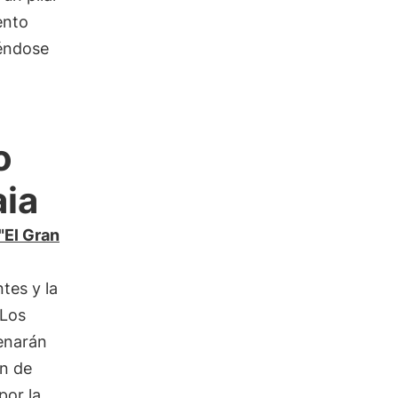
ento
iéndose
o
aia
"El Gran
tes y la
 Los
renarán
ón de
por la