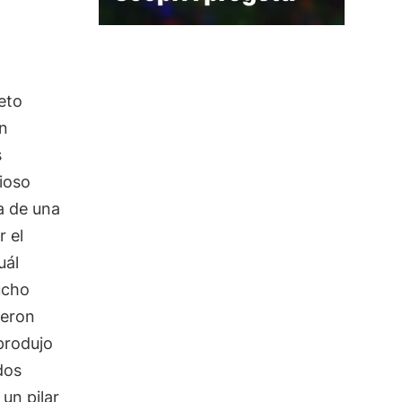
reto
on
s
rioso
a de una
r el
uál
ucho
ueron
 produjo
dos
un pilar