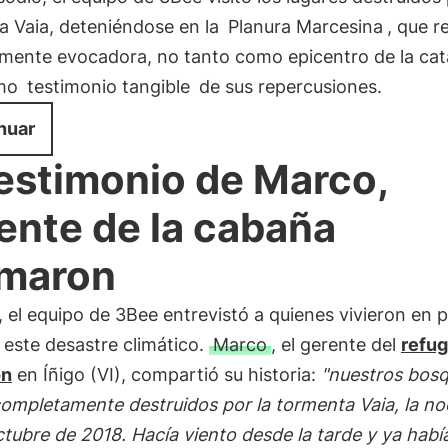
a Vaia, deteniéndose en la
Planura Marcesina
, que r
lmente evocadora, no tanto como epicentro de la cat
omo
testimonio tangible
de sus repercusiones.
nuar
testimonio de Marco,
ente de la cabaña
maron
el equipo de 3Bee entrevistó a quienes vivieron en 
este desastre climático.
Marco
, el gerente del
refug
on
en Íñigo (VI), compartió su historia:
"nuestros bos
ompletamente destruidos por la tormenta Vaia, la no
tubre de 2018. Hacía viento desde la tarde y ya habí