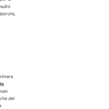
esultó
ástrofe,
primera
io
ques
che del
a