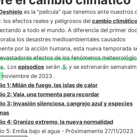
 Deshielo
es la "película" que tenemos ante nuestros 
: los efectos reales y peligrosos del
cambio climátic
ectando a todo el mundo. A diferencia del primer doc
loraba los desastres medioambientales causados
mente por la acción humana, esta nueva temporada s
evastadores efectos de los fenómenos meteorológic
s
. Los
episodios
serán
5
y se estrenarán semanalm
e
noviembre de 2023
.
io 1: Milán de fuego, las islas de calor
io 2: Vaia, una tormenta para recordar
io 3: Invasión silenciosa, cangrejo azul y especies
enas
io 4: Granizo extremo, la nueva normalidad
io 5: Emilia bajo el agua - Próximamente 27/11/2023