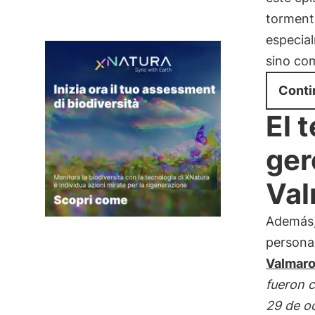
torment
especia
sino c
Conti
El 
ger
Val
Además, 
persona 
Valmar
fueron c
29 de oc