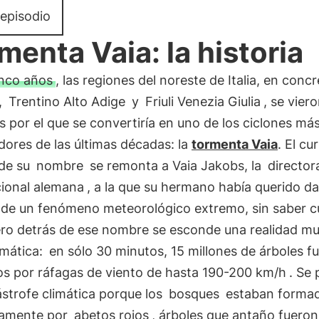
 episodio
menta Vaia: la historia
nco años
, las regiones del noreste de Italia, en conc
,
Trentino Alto Adige
y
Friuli Venezia Giulia
, se vier
 por el que se convertiría en uno de los ciclones má
ores de las últimas décadas: la
tormenta Vaia
. El cu
de su
nombre
se remonta a Vaia Jakobs, la
director
cional alemana
, a la que su hermano había querido da
de un fenómeno meteorológico extremo, sin saber c
Pero detrás de ese nombre se esconde una realidad m
mática:
en sólo 30 minutos, 15 millones de árboles f
os por ráfagas de viento de hasta 190-200 km/h
. Se
strofe climática porque los
bosques
estaban forma
vamente por
abetos rojos
, árboles que antaño fueron 