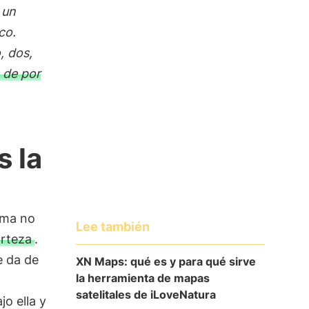
 un
co.
, dos,
 de por
s la
ema no
Lee también
orteza
.
 da de
XN Maps: qué es y para qué sirve
la herramienta de mapas
satelitales de iLoveNatura
jo ella y