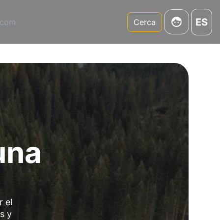
ES
.com
Cerca
una
 el
s y