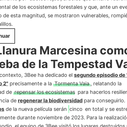
tal de los ecosistemas forestales y que, ante un ev
co de esta magnitud, se mostraron vulnerables, romp
illos.
nuar
Llanura Marcesina com
eba de la Tempestad V
 contexto, 3Bee ha dedicado el
segundo episodio de 
o 2"
precisamente a la
Tormenta Vaia
, relatando la
ad de
repensar los ecosistemas
para hacerlos resilien
ncia de
regenerar la biodiversidad
para conseguirlo.
os
de la nueva película serán
cinco
en total y se est
mente durante noviembre de 2023. Para la realizaci
sodio, el equipo de 3Bee visitó los lugares destruidos 