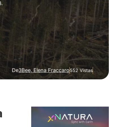
8.
De
3Bee, Elena Fraccaro
552 Vistas
a