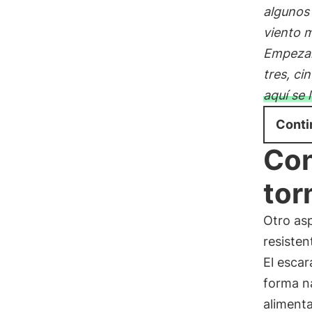
algunos 
viento m
Empezar
tres, ci
aquí se 
Conti
Con
tor
Otro as
resisten
El escar
forma n
aliment