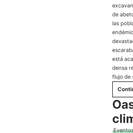
excavan
de abet
las pobl
endémic
devastad
escaraba
está aca
densa re
flujo de
Conti
Oas
cli
Evento