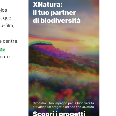
ojos
o
, que
u-film,
e centra
os
ente