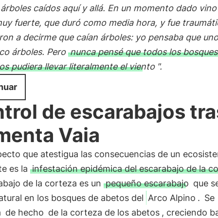
árboles caídos aquí y allá. En un momento dado vino
uy fuerte, que duró como media hora, y fue traumáti
on a decirme que caían árboles: yo pensaba que uno
nco árboles. Pero
nunca pensé que todos los bosques
los pudiera llevar literalmente el viento
".
nuar
trol de escarabajos tra
menta Vaia
pecto que atestigua las consecuencias de un ecosist
te es la
infestación epidémica del escarabajo de la c
abajo de la corteza es un
pequeño escarabajo
que se
atural en los bosques de abetos del
Arco Alpino
.
Se
a
de hecho
de la corteza de los abetos
, creciendo ba