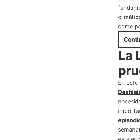
fundamen
climáti
como pal
Conti
La 
pru
En este
Deshiel
necesid
importa
episodi
semanal
este epi