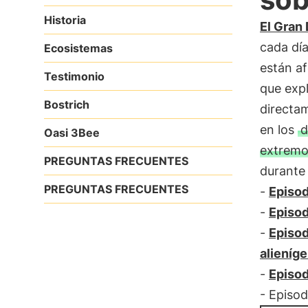
Historia
El Gran
cada día
Ecosistemas
están af
Testimonio
que exp
Bostrich
directa
en los
d
Oasi 3Bee
extremo
PREGUNTAS FRECUENTES
durant
PREGUNTAS FRECUENTES
-
Episod
-
Episod
-
Episod
alieníg
-
Episod
- Episod