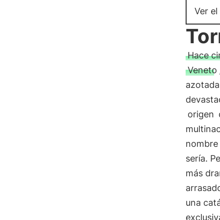
Ver el
Tor
Hace ci
Veneto
azotadas
devastad
origen
multina
nombre 
sería. 
más dra
arrasad
una catá
exclusi