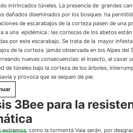
do intrincados túneles. La presencia de
grandes can
os dañados diseminados por los bosques
ha permitid
aciones de escarabajos de la corteza pasen de una p
a a una
epidémica
: las cortezas de los abetos está
as por este escarabajo. Se trata de la
mayor infesta
jos de la corteza
jamás observada en los Alpes del S
rreando nuevas consecuencias: el insecto, al cavar 
d de túneles bajo la corteza de los árboles, interrump
 savia y provoca que se sequen de pie.
nuar
is 3Bee para la resiste
mática
s extremos
como la tormenta Vaia serán, por desgra