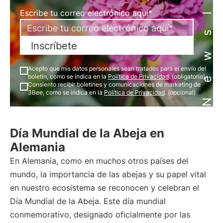
Newsletter
Escribe tu correo electrónico aquí*
Inscríbete
Acepto que mis datos personales sean tratados para el envío del
boletín, como se indica en la
Política de Privacidad
. (obligatorio)
Consiento recibir boletines y comunicaciones de marketing de
3Bee, como se indica en la
Política de Privacidad
. (opcional)
Día Mundial de la Abeja en
Alemania
En Alemania, como en muchos otros países del
mundo, la importancia de las abejas y su papel vital
en nuestro ecosistema se reconocen y celebran el
Día Mundial de la Abeja. Este día mundial
conmemorativo, designado oficialmente por las