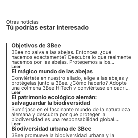
Otras noticias
Tú podrías estar interesado
Objetivos de 3Bee
3Bee no salva a las abejas. Entonces, ¿qué
hacemos exactamente?
Descubra lo que realmente
hacemos por las abejas
. Protegemos a los
polinizadores y controlamos su salud con nuestro
Leer
El mágico mundo de las abejas
HiveTech. Lo hacemos junto con más de 200
apicultores de Italia, Alemania, Francia y España.
Conviértete en nuestro aliado, elige a las abejas y
protégelas junto a 3Bee. ¿Cómo hacerlo? Adopte
una colmena 3Bee HiTech y conviértase en padrino
de abejas. Ayudarás a los apicultores a optimizar
Leer
El patrimonio ecológico alemán:
el cuidado de sus abejas gracias a una tecnología
ad hoc para abejas.
salvaguardar la biodiversidad
Sumérjase en el fascinante mundo de la naturaleza
alemana y descubra por qué proteger la
biodiversidad es una responsabilidad global.
Infórmese sobre las medidas para preservar los
Leer
Biodiversidad urbana de 3Bee
hábitats, proteger los océanos y el papel de la
investigación en la gestión de la biodiversidad.
3Bee promueve la biodiversidad urbana y la