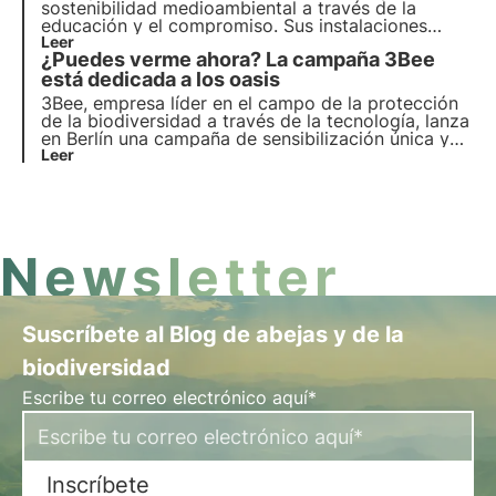
sostenibilidad medioambiental a través de la
educación y el compromiso. Sus instalaciones
incluyen hoteles para insectos, camas para
Leer
¿Puedes verme ahora? La campaña 3Bee
polinizadores y tecnologías IoT innovadoras. Más
información en este artículo.
está dedicada a los oasis
3Bee, empresa líder en el campo de la protección
de la biodiversidad a través de la tecnología, lanza
en Berlín una campaña de sensibilización única y
atractiva para promover la biodiversidad en
Leer
Alemania.
Newsletter
Suscríbete al Blog de abejas y de la
biodiversidad
Escribe tu correo electrónico aquí*
Inscríbete