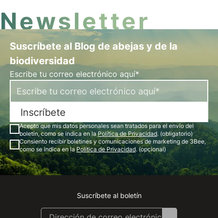
Newsletter
Suscríbete al Blog de abejas y de la
biodiversidad
Escribe tu correo electrónico aquí*
Inscríbete
Acepto que mis datos personales sean tratados para el envío del
boletín, como se indica en la
Política de Privacidad
. (obligatorio)
Consiento recibir boletines y comunicaciones de marketing de 3Bee,
como se indica en la
Política de Privacidad
. (opcional)
Suscríbete al boletín
Instagram
Facebook
Linkedin
Youtube