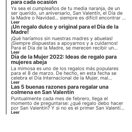
para cada ocasión
Ya sea el cumpleaños de tu media naranja, de un
ser querido, un aniversario, San Valentín, el Día de
la Madre o Navidad... siempre es difícil encontrar el
regalo adecuado, ¿verdad? Aquí tienes 5 buenas
Leer
¡Un regalo dulce y original para el Día de la
razones por las que "Adopta una colmena" es el
regalo perfecto para cualquier ocasión.
Madre!
¡Qué haríamos sin nuestras madres y abuelas!
¡Siempre dispuestas a apoyarnos y a cuidarnos!
Para el Día de la Madre, se merecen recibir un
regalo único y original, como ellas. Una colmena
Leer
Día de la Mujer 2022: Ideas de regalo para
3Bee es el regalo perfecto, ¡una sorpresa dulce y
sostenible! ????
mujeres abeja
La mimosa es uno de los regalos más populares
para el 8 de marzo. De hecho, en esta fecha se
celebra el Día Internacional de la Mujer, mal
llamado Día de la Mujer. Regale una colmena por el
Leer
Las 5 buenas razones para regalar una
Día de la Mujer
colmena en San Valentín
Puntualmente cada mes de febrero, llega el
momento de preguntarse: ¿qué regalo debo hacer
por San Valentín? Y si no es el primer San Valentín
que pasas con la persona que amas, puede que
Leer
incluso dudes a la hora de elegir.