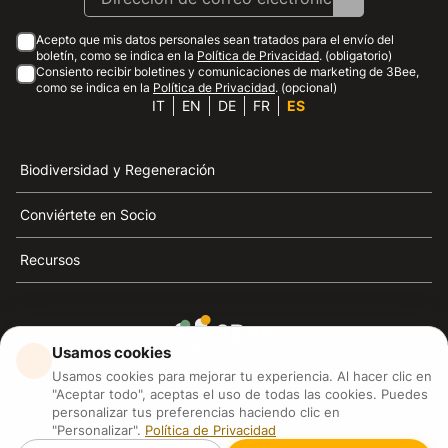
Acepto que mis datos personales sean tratados para el envío del
boletín, como se indica en la
Política de Privacidad
. (obligatorio)
Consiento recibir boletines y comunicaciones de marketing de 3Bee,
como se indica en la
Política de Privacidad
. (opcional)
IT
EN
DE
FR
ES
Biodiversidad y Regeneración
Conviértete en Socio
Recursos
Usamos cookies
3Bee es el referente de la sostenibilidad, la defensa de
Usamos cookies para mejorar tu experiencia. Al hacer clic en
las abejas y la biodiversidad
"Aceptar todo", aceptas el uso de todas las cookies. Puedes
personalizar tus preferencias haciendo clic en
"Personalizar".
Política de Privacidad
3Bee S.R.L Via Pastrengo 14, 20159, Milano (MI)
P.IVA: IT09711590969