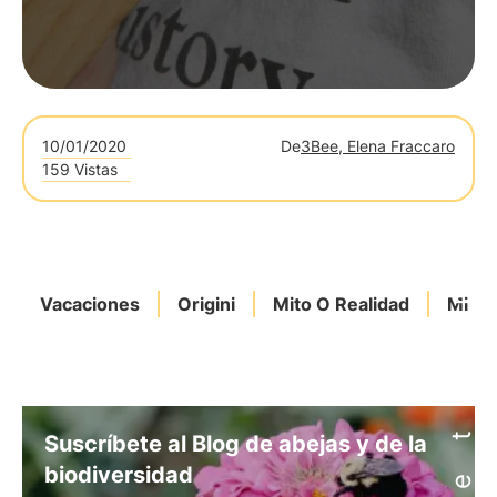
10/01/2020
De
3Bee, Elena Fraccaro
159 Vistas
Vacaciones
Origini
Mito O Realidad
Mimo
Suscríbete al Blog de abejas y de la
biodiversidad