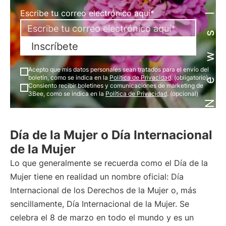
Newsletter
Escribe tu correo electrónico aquí*
Inscríbete
Acepto que mis datos personales sean tratados para el envío del
boletín, como se indica en la
Política de Privacidad
. (obligatorio)
Consiento recibir boletines y comunicaciones de marketing de
3Bee, como se indica en la
Política de Privacidad
. (opcional)
Día de la Mujer o Día Internacional
de la Mujer
Lo que generalmente se recuerda como el Día de la
Mujer tiene en realidad un nombre oficial: Día
Internacional de los Derechos de la Mujer o, más
sencillamente, Día Internacional de la Mujer. Se
celebra el 8 de marzo en todo el mundo y es un