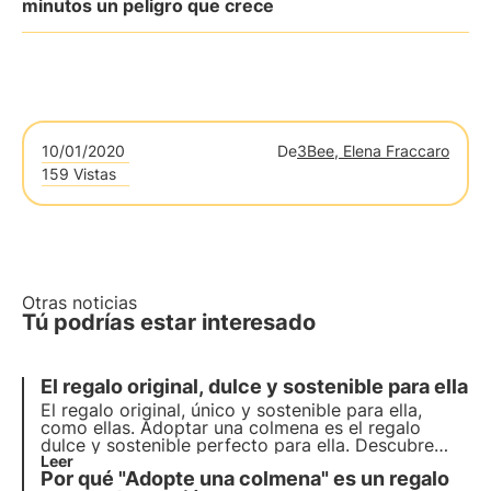
minutos un peligro que crece
10/01/2020
De
3Bee, Elena Fraccaro
159 Vistas
Otras noticias
Tú podrías estar interesado
El regalo original, dulce y sostenible para ella
El regalo original, único y sostenible para ella,
como ellas. Adoptar una colmena es el regalo
dulce y sostenible perfecto para ella. Descubre
cómo adoptar una colmena es el mejor regalo
Leer
Por qué "Adopte una colmena" es un regalo
ético que puedes hacer.