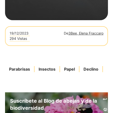
19/12/2023
De
3Bee, Elena Fraccaro
294 Vistas
Parabrisas
Insectos
Papel
Declino
Oa
Suscríbete al Blog de abejas y de la
biodiversidad