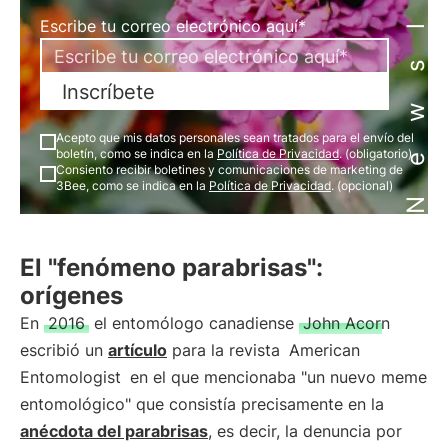
Newsletter
Escribe tu correo electrónico aquí*
Inscríbete
Acepto que mis datos personales sean tratados para el envío del
boletín, como se indica en la
Política de Privacidad
. (obligatorio)
Consiento recibir boletines y comunicaciones de marketing de
3Bee, como se indica en la
Política de Privacidad
. (opcional)
El "fenómeno parabrisas":
orígenes
En
2016
el entomólogo canadiense
John Acorn
escribió un
artículo
para la revista
American
Entomologist
en el que mencionaba "un nuevo meme
entomológico" que consistía precisamente en la
anécdota del parabrisas
, es decir, la denuncia por