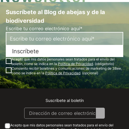
Suscríbete al Blog de abejas y de la
biodiversidad
Escribe tu correo electrónico aquí*
Inscríbete
Acepto que mis datos personales sean tratados para el envío del
boletín, como se indica en la
Política de Privacidad
. (obligatorio)
Consiento recibir boletines y comunicaciones de marketing de 3Bee,
como se indica en la
Política de Privacidad
. (opcional)
Suscríbete al boletín
Instagram
Facebook
Linkedin
Youtube
Acepto que mis datos personales sean tratados para el envío del