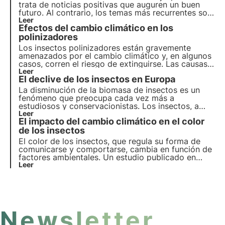
trata de noticias positivas que auguren un buen
futuro. Al contrario, los temas más recurrentes son
los peligros que minan su supervivencia, las
Leer
Efectos del cambio climático en los
estaciones desfavorables para la producción de
miel, las nuevas enfermedades y las plagas.
polinizadores
Los insectos polinizadores están gravemente
amenazados por el cambio climático y, en algunos
casos, corren el riesgo de extinguirse. Las causas
son múltiples y pueden afectar directamente a los
Leer
El declive de los insectos en Europa
insectos o indirectamente a las plantas que visitan.
Pero, ¿cuáles son los efectos? Averigüémoslo en
La disminución de la biomasa de insectos es un
este artículo.
fenómeno que preocupa cada vez más a
estudiosos y conservacionistas. Los insectos, a
menudo ignorados pero cruciales para el equilibrio
Leer
El impacto del cambio climático en el color
de los ecosistemas, están desapareciendo a un
ritmo alarmante en muchas partes del mundo.
de los insectos
El color de los insectos, que regula su forma de
comunicarse y comportarse, cambia en función de
factores ambientales. Un estudio publicado en
Ecology & Evolution examina cómo el cambio
Leer
climático afecta a estos colores, influyendo en la
comunicación, la reproducción y las adaptaciones
fisiológicas.
Newsletter