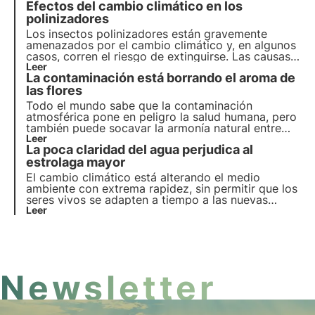
Efectos del cambio climático en los
insectos, incluidos los principales polinizadores.
polinizadores
Los insectos polinizadores están gravemente
amenazados por el cambio climático y, en algunos
casos, corren el riesgo de extinguirse. Las causas
son múltiples y pueden afectar directamente a los
Leer
La contaminación está borrando el aroma de
insectos o indirectamente a las plantas que visitan.
Pero, ¿cuáles son los efectos? Averigüémoslo en
las flores
este artículo.
Todo el mundo sabe que la contaminación
atmosférica pone en peligro la salud humana, pero
también puede socavar la armonía natural entre
polinizadores y plantas al acabar con el aroma de
Leer
La poca claridad del agua perjudica al
las flores. Lea más en este artículo sobre el
estudio realizado y cómo afecta este fenómeno a
estrolaga mayor
la biodiversidad.
El cambio climático está alterando el medio
ambiente con extrema rapidez, sin permitir que los
seres vivos se adapten a tiempo a las nuevas
condiciones ambientales. Un ejemplo de ello es el
Leer
somormujo lavanco, un ave emblemática cuyas
poblaciones están disminuyendo drásticamente.
Newsletter