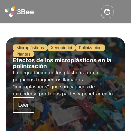
Microplásticos
Xenobiotici
Polinización
Plantas
Efectos de los microplásticos en la
polinización
La degradación de los plásticos forma
pequeños fragmentos llamados
"microplásticos" que son capaces de
extenderse por todas partes y penetrar en los
organismos, hasta el punto de que se han
Leer
observado interferencias, a distintos niveles,
en la biología de la polinización.