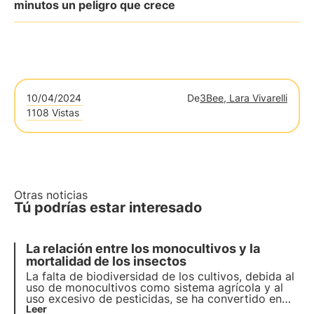
minutos un peligro que crece
10/04/2024
De
3Bee, Lara Vivarelli
1108 Vistas
Otras noticias
Tú podrías estar interesado
La relación entre los monocultivos y la
mortalidad de los insectos
La falta de biodiversidad de los cultivos, debida al
uso de monocultivos como sistema agrícola y al
uso excesivo de pesticidas, se ha convertido en
los últimos años en una amenaza real para los
Leer