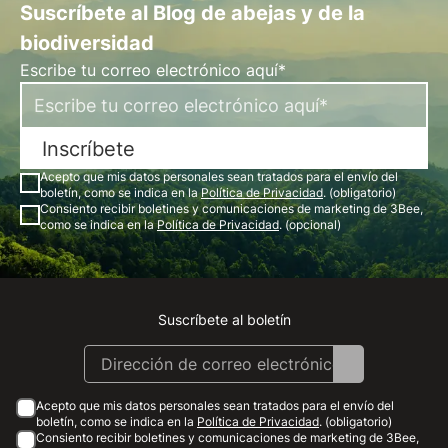
Suscríbete al Blog de abejas y de la
biodiversidad
Escribe tu correo electrónico aquí*
Inscríbete
Acepto que mis datos personales sean tratados para el envío del
boletín, como se indica en la
Política de Privacidad
. (obligatorio)
Consiento recibir boletines y comunicaciones de marketing de 3Bee,
como se indica en la
Política de Privacidad
. (opcional)
Suscríbete al boletín
Instagram
Facebook
Linkedin
Youtube
Acepto que mis datos personales sean tratados para el envío del
boletín, como se indica en la
Política de Privacidad
. (obligatorio)
Consiento recibir boletines y comunicaciones de marketing de 3Bee,