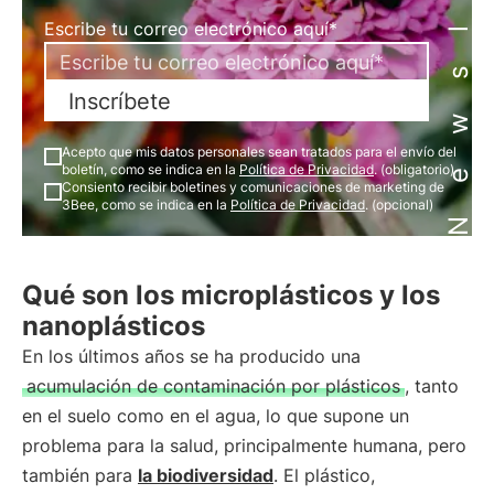
Newsletter
Escribe tu correo electrónico aquí*
Inscríbete
Acepto que mis datos personales sean tratados para el envío del
boletín, como se indica en la
Política de Privacidad
. (obligatorio)
Consiento recibir boletines y comunicaciones de marketing de
3Bee, como se indica en la
Política de Privacidad
. (opcional)
Qué son los microplásticos y los
nanoplásticos
En los últimos años se ha producido una
acumulación de contaminación por plásticos
, tanto
en el suelo como en el agua, lo que supone un
problema para la salud, principalmente humana, pero
también para
la biodiversidad
. El plástico,