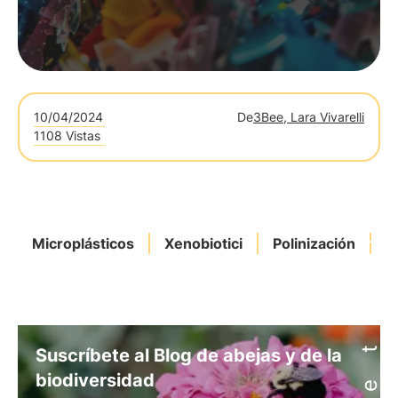
10/04/2024
De
3Bee, Lara Vivarelli
1108 Vistas
Microplásticos
Xenobiotici
Polinización
P
Suscríbete al Blog de abejas y de la
biodiversidad