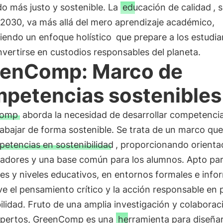
o más justo y sostenible. La
educación de calidad
, 
2030, va más allá del mero aprendizaje académico,
endo un enfoque holístico
que prepare a los estudia
vertirse en custodios responsables del planeta.
enComp: Marco de
petencias sostenibles
Comp
aborda la necesidad de desarrollar competenci
trabajar de forma sostenible. Se trata de un marco que
etencias en sostenibilidad
, proporcionando orienta
cadores y una base común para los alumnos. Apto pa
es y niveles educativos, en entornos formales e info
 el pensamiento crítico y la acción responsable en p
ilidad. Fruto de una amplia investigación y colaborac
xpertos, GreenComp es una
herramienta para diseñar