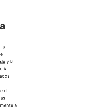
la
 la
te
rde
y la
ería
mados
e el
las
amente a