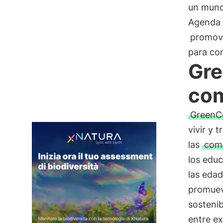
un mund
Agenda 
promovi
para con
Gre
com
Green
vivir y 
las
comp
los edu
las edad
promueve
sostenib
entre e