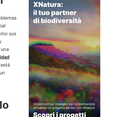
roblemas
pel
cómo sus
y
 una
sidad
 está
 un
lo