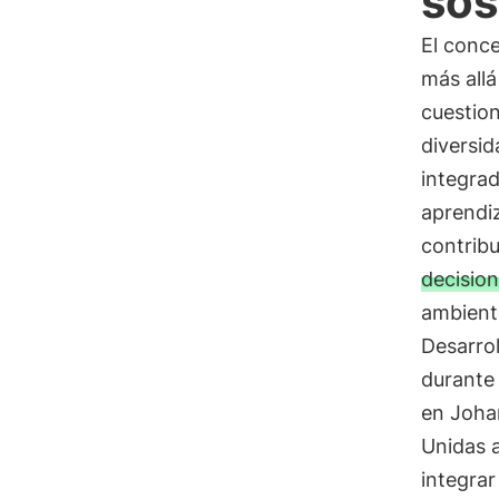
sos
El conc
más allá
cuestio
diversid
integrad
aprendiz
contrib
decisio
ambient
Desarro
durante 
en Joha
Unidas a
integrar