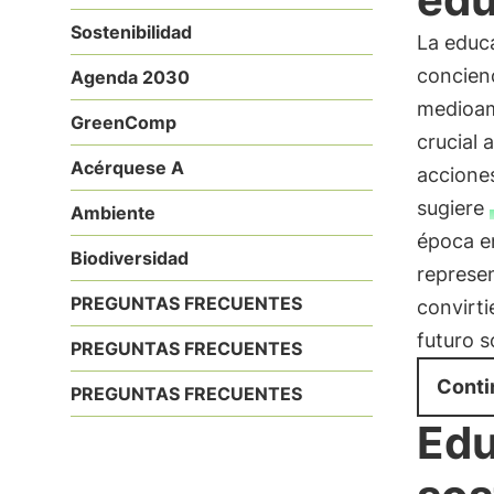
Sostenibilidad
La educ
concien
Agenda 2030
medioam
GreenComp
crucial 
Acérquese A
acciones
sugiere
Ambiente
época en
Biodiversidad
represe
PREGUNTAS FRECUENTES
convirt
futuro s
PREGUNTAS FRECUENTES
Conti
PREGUNTAS FRECUENTES
Edu