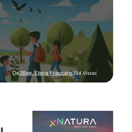
De
3Bee, Elena Fraccaro
354 Vistas
l