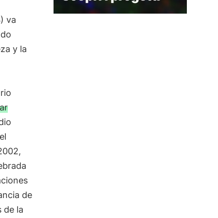
) va
ndo
za y la
rio
ar
dio
el
2002,
lebrada
aciones
ancia de
 de la