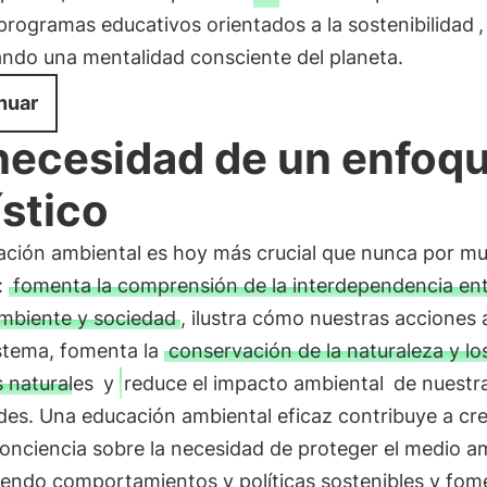
programas educativos orientados a la sostenibilidad
,
ndo una mentalidad consciente del planeta.
nuar
necesidad de un enfoq
ístico
ación ambiental es hoy más crucial que nunca por m
:
fomenta la comprensión de la interdependencia en
mbiente y sociedad
, ilustra cómo nuestras acciones
istema, fomenta la
conservación de la naturaleza y lo
 naturales
y
reduce el impacto ambiental
de nuestr
des. Una educación ambiental eficaz contribuye a cr
onciencia sobre la necesidad de proteger el medio a
endo comportamientos y políticas sostenibles y fo