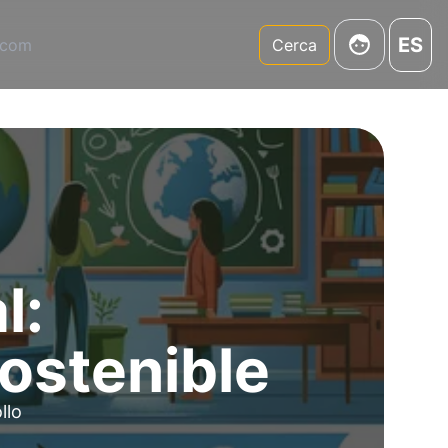
ES
.com
Cerca
l:
sostenible
llo