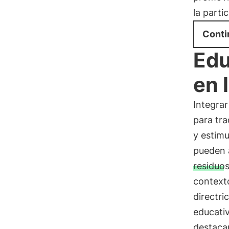
la parti
Conti
Edu
en 
Integrar
para tra
y estimu
pueden 
residuo
context
directri
educativ
destaca