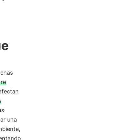
ue
uchas
tre
 afectan
s
as
ear una
mbiente,
mentando