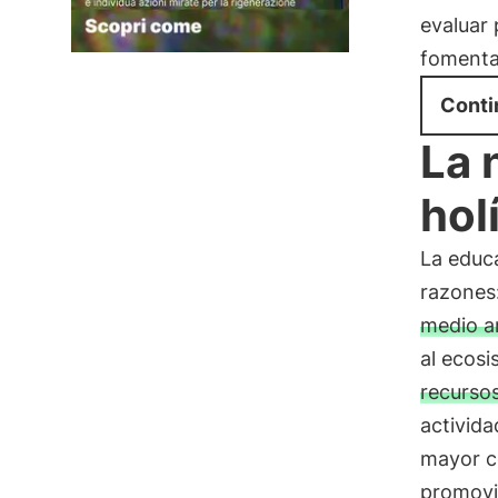
evaluar 
fomenta
Conti
La 
hol
La educ
razones
medio a
al ecos
recursos
activida
mayor c
promovi