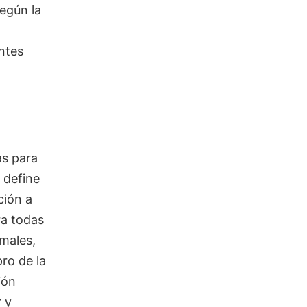
según la
ntes
as para
 define
ción a
ra todas
rmales,
ro de la
ión
 y