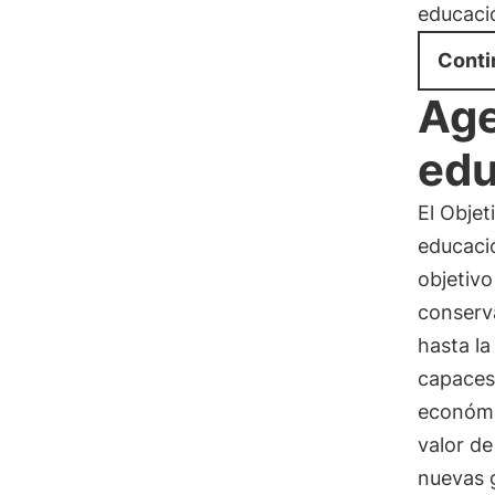
educació
Conti
Age
edu
El Objet
educació
objetivo
conserva
hasta la
capaces 
económi
valor de
nuevas 