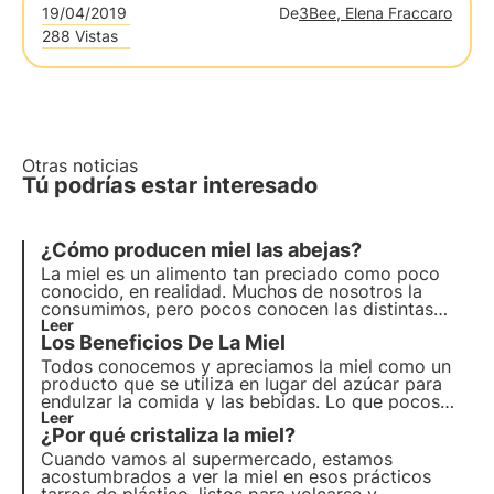
19/04/2019
De
3Bee, Elena Fraccaro
288 Vistas
Otras noticias
Tú podrías estar interesado
¿Cómo producen miel las abejas?
La miel es un alimento tan preciado como poco
conocido, en realidad. Muchos de nosotros la
consumimos, pero pocos conocen las distintas
etapas del viaje que llevó el hermoso tarro lleno de
Leer
Los Beneficios De La Miel
esta dulce sustancia hasta nuestra mesa.
Todos conocemos y apreciamos la miel como un
producto que se utiliza en lugar del azúcar para
endulzar la comida y las bebidas. Lo que pocos
hemos hecho, es pensar en las propiedades que
Leer
¿Por qué cristaliza la miel?
hacen que este alimento sea tan especial y no sólo
un buen sustituto del azúcar. ¿Cuáles son los
Cuando vamos al supermercado, estamos
beneficios?
acostumbrados a ver la miel en esos prácticos