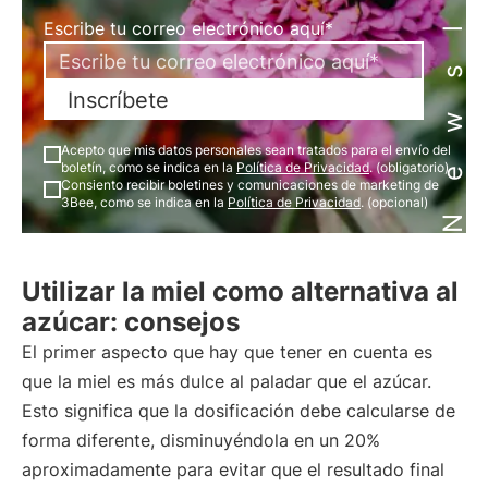
Newsletter
Escribe tu correo electrónico aquí*
Inscríbete
Acepto que mis datos personales sean tratados para el envío del
boletín, como se indica en la
Política de Privacidad
. (obligatorio)
Consiento recibir boletines y comunicaciones de marketing de
3Bee, como se indica en la
Política de Privacidad
. (opcional)
Utilizar la miel como alternativa al
azúcar: consejos
El primer aspecto que hay que tener en cuenta es
que la miel es más dulce al paladar que el azúcar.
Esto significa que la dosificación debe calcularse de
forma diferente, disminuyéndola en un 20%
aproximadamente para evitar que el resultado final