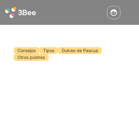
Consejos
Tipos
Dulces de Pascua
Otros postres
Prepare sus dulces de Pascua con
miel
Se acerca la Semana Santa y seguramente uno
de los momentos más esperados es la comida
del domingo, en compañía de familiares y
amigos. Seguro que en esta ocasión también
nos preguntamos cómo sorprender a nuestros
Leer
comensales. ¿Qué mejor manera que sustituir
el azúcar por miel?