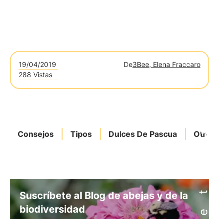
19/04/2019
De
3Bee, Elena Fraccaro
288 Vistas
Consejos
Tipos
Dulces De Pascua
Otros 
Suscríbete al Blog de abejas y de la
biodiversidad