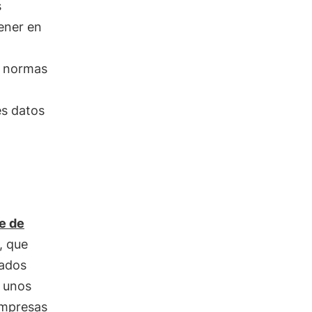
s
ener en
s normas
s datos
e de
, que
eados
y unos
empresas