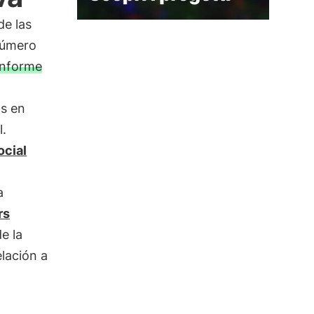
de las
número
Informe
as en
l.
ocial
a
rs
e la
lación a