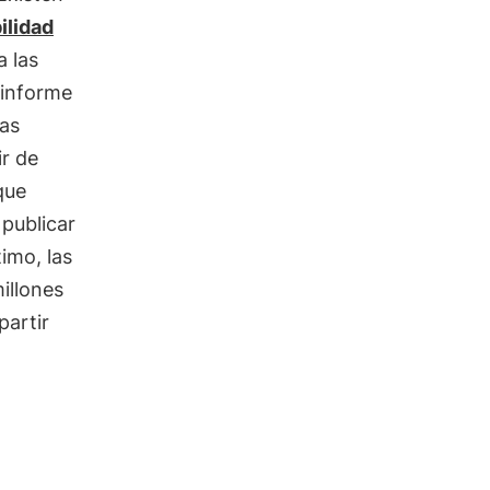
ilidad
a las
 informe
Las
r de
que
 publicar
timo, las
illones
partir