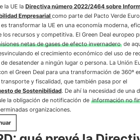
de la UE la
Directiva número 2022/2464 sobre Infor
bilidad Empresarial
como parte del Pacto Verde Euro
o es transformar la UE en una economía moderna, efic
e los recursos y competitiva. El Green Deal europeo 
isiones netas de gases de efecto invernadero
de aqu
esvinculando el crecimiento económico del uso de re
 de desatender a ningún lugar o persona. La Unión E
con el Green Deal para una transformación de 360º en
 transporte y fiscalidad, que también pasa por el
esto de Sostenibilidad
. De ahí la necesidad de una d
le la obligación de notificación de
información no fi
terminadas organizaciones.
nuar
D: qué prevé la Directi