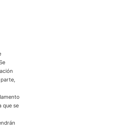
e
 Se
gación
 parte,
glamento
a que se
tendrán