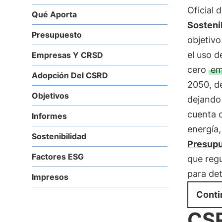
Oficial 
Qué Aporta
Sosteni
Presupuesto
objetiv
el uso d
Empresas Y CRSD
cero
em
Adopción Del CSRD
2050, d
Objetivos
dejando
cuenta 
Informes
energía,
Sostenibilidad
Presupu
Factores ESG
que regu
para de
Impresos
Conti
CSR