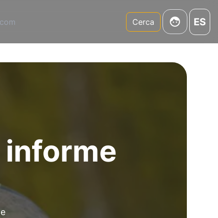
ES
.com
Cerca
l informe
de