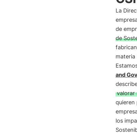
La Direc
empresa
de empr
de Soste
fabrican
materia 
Estamo
and Gov
describ
valorar
quieren 
empresa
los impa
Sostenib