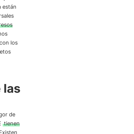
a están
rsales
resos
mos
 con los
netos
 las
gor de
UE
tienen
 Existen