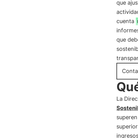
que ajus
activid
cuenta
informe
que debe
sostenib
transpar
Conta
Qué
La Direc
Sosteni
superen 
superior
ingreso