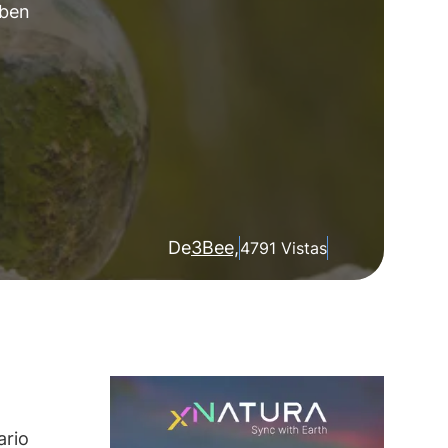
eben
De
3Bee,
4791 Vistas
ario