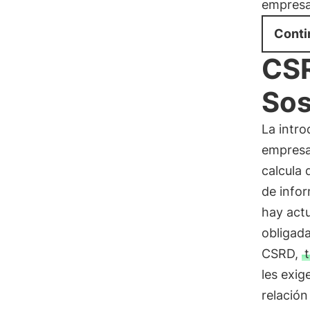
empresa
Conti
CSR
Sos
La intr
empresas
calcula 
de info
hay act
obligada
CSRD,
les exig
relación