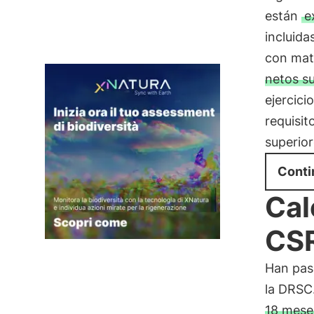
están
e
incluida
con matr
netos su
ejercici
requisi
superior
Conti
Cal
CS
Han pasa
la DRSC
18 mese