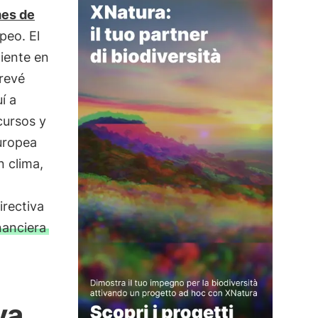
mes de
peo. El
iente en
prevé
í a
cursos y
uropea
 clima,
irectiva
nanciera
va