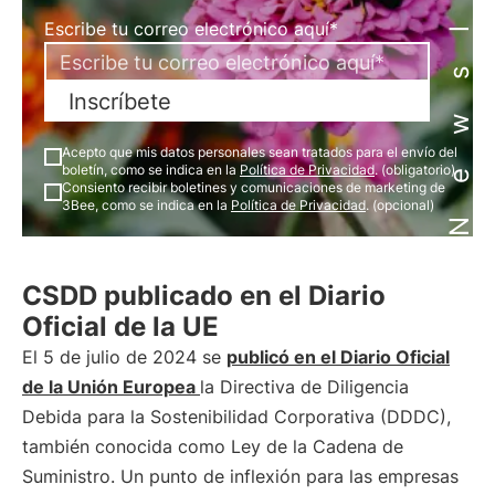
Newsletter
Escribe tu correo electrónico aquí*
Inscríbete
Acepto que mis datos personales sean tratados para el envío del
boletín, como se indica en la
Política de Privacidad
. (obligatorio)
Consiento recibir boletines y comunicaciones de marketing de
3Bee, como se indica en la
Política de Privacidad
. (opcional)
CSDD publicado en el Diario
Oficial de la UE
El 5 de julio de 2024 se
publicó en el Diario Oficial
de la Unión Europea
la Directiva de Diligencia
Debida para la Sostenibilidad Corporativa (DDDC),
también conocida como Ley de la Cadena de
Suministro. Un punto de inflexión para las empresas