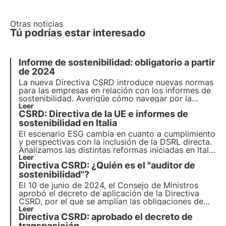
Otras noticias
Tú podrías estar interesado
Informe de sostenibilidad: obligatorio a partir
de 2024
La nueva Directiva CSRD introduce nuevas normas
para las empresas en relación con los informes de
sostenibilidad. Averigüe cómo navegar por la
nueva normativa y si su empresa está cubierta por
Leer
CSRD: Directiva de la UE e informes de
la nueva directiva. Elija 3Bee para su informe de
sostenibilidad.
sostenibilidad en Italia
El escenario ESG cambia en cuanto a cumplimiento
y perspectivas con la inclusión de la DSRL directa.
Analizamos las distintas reformas iniciadas en Italia
con el objetivo de aventajar a otros países de la
Leer
Directiva CSRD: ¿Quién es el "auditor de
UE en la transición sostenible.
sostenibilidad"?
El 10 de junio de 2024, el Consejo de Ministros
aprobó el decreto de aplicación de la Directiva
CSRD, por el que se amplían las obligaciones de
información y se introduce la figura del "auditor de
Leer
Directiva CSRD: aprobado el decreto de
sostenibilidad" para certificar la conformidad de
los informes de sostenibilidad. Más información en
transposición