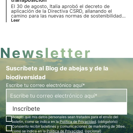
este artículo.
El 30 de agosto, Italia aprobó el decreto de
aplicación de la Directiva CSRD, allanando el
camino para las nuevas normas de sostenibilidad
empresarial. Lea más en este artículo sobre las
Leer
implicaciones de la Directiva CSRD en los informes
corporativos y los próximos pasos para su
aplicación.
Newsletter
Suscríbete al Blog de abejas y de la
biodiversidad
Escribe tu correo electrónico aquí*
Inscríbete
Acepto que mis datos personales sean tratados para el envío del
boletín, como se indica en la
Política de Privacidad
. (obligatorio)
Consiento recibir boletines y comunicaciones de marketing de 3Bee,
como se indica en la
Política de Privacidad
. (opcional)