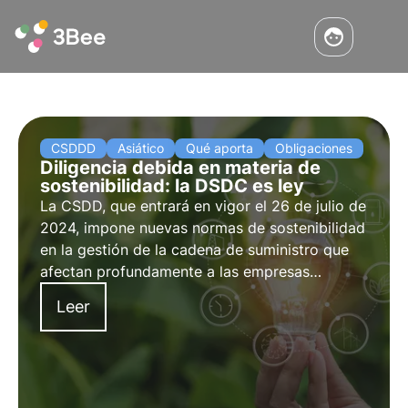
CSDDD
Asiático
Qué aporta
Obligaciones
Diligencia debida en materia de
sostenibilidad: la DSDC es ley
La CSDD, que entrará en vigor el 26 de julio de
2024, impone nuevas normas de sostenibilidad
en la gestión de la cadena de suministro que
afectan profundamente a las empresas
europeas. Lea más en este artículo sobre qué
Leer
prevé la CSDD o Ley de la Cadena de
Suministro, sus obligaciones y ámbitos de
aplicación.