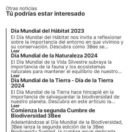
Otras noticias
Tú podrías estar interesado
Día Mundial del Hábitat 2023
El Día Mundial del Hábitat nos invita a reflexionar
sobre la importancia del entorno en que vivimos y
su conservación. Descubra cómo 3Bee se
compromete concretamente con la regeneración
Leer
Día Mundial de la Naturaleza 2024
de los hábitats urbanos y naturales con los Oasis
de Biodiversidad, con motivo del Día Mundial del
El Día Mundial de la Vida Silvestre subraya la
Hábitat.
importancia de la fauna y los ecosistemas
naturales para mantener el equilibrio de nuestro
planeta. Descubre en este artículo la historia del
Leer
Día Mundial de la Tierra - Día de la Tierra
Día Mundial de la Vida Silvestre, el lema de 2024 y
el compromiso de 3Bee con el seguimiento y la
2024
regeneración de la biodiversidad.
El Día Mundial de la Tierra hace hincapié en la
importancia de salvaguardar la biodiversidad de
nuestro planeta. Descubra en este artículo la
historia del Día de la Tierra, el lema de 2024 y el
Leer
Comienza la segunda Cumbre de
compromiso de 3Bee con la vigilancia y protección
de los insectos polinizadores.
Biodiversidad 3Bee
Adelantándose al Día Mundial de la Biodiversidad,
3Bee lanza la segunda edición de la 3Bee
Biodiversity Summit, la cumbre anual dedicada