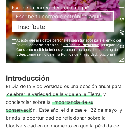
Newsletter
Escribe tu correo electrónico aquí*
Inscríbete
Acepto que mis datos personales sean tratados para el envío del
boletín, como se indica en la
Política de Privacidad
. (obligatorio)
Consiento recibir boletines y comunicaciones de marketing de
3Bee, como se indica en la
Política de Privacidad
. (opcional)
Introducción
El Día de la Biodiversidad es una ocasión anual para
celebrar la variedad de la vida en la Tierra
y
concienciar sobre la
importancia de su
conservación.
Este año, el día cae el
22 de mayo
y
brinda la oportunidad de reflexionar sobre la
biodiversidad en un momento en que la pérdida de