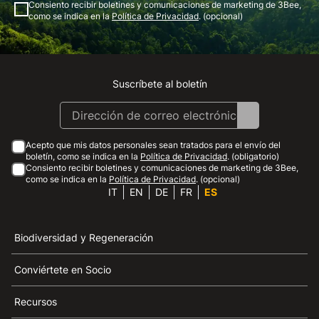
Consiento recibir boletines y comunicaciones de marketing de 3Bee,
como se indica en la
Política de Privacidad
. (opcional)
Suscríbete al boletín
Instagram
Facebook
Linkedin
Youtube
Acepto que mis datos personales sean tratados para el envío del
boletín, como se indica en la
Política de Privacidad
. (obligatorio)
Consiento recibir boletines y comunicaciones de marketing de 3Bee,
como se indica en la
Política de Privacidad
. (opcional)
IT
EN
DE
FR
ES
Biodiversidad y Regeneración
Conviértete en Socio
Recursos