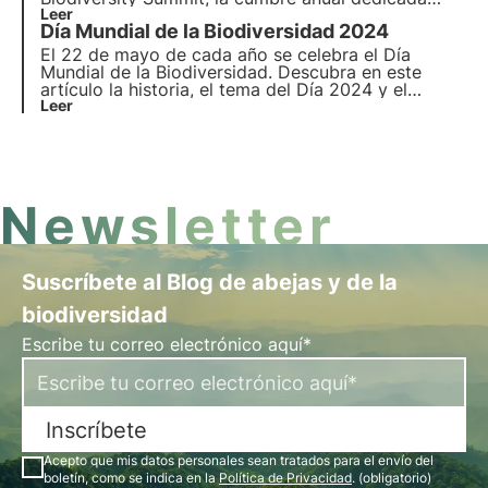
íntegramente a la biodiversidad que se celebrará el
Leer
Día Mundial de la Biodiversidad 2024
21 de mayo de 2024 en Milán. Descubra el
programa, las actividades y cómo participar.
El 22 de mayo de cada año se celebra el Día
Mundial de la Biodiversidad. Descubra en este
artículo la historia, el tema del Día 2024 y el
compromiso de 3Bee con el seguimiento, la
Leer
protección y la regeneración de la biodiversidad.
Newsletter
Suscríbete al Blog de abejas y de la
biodiversidad
Escribe tu correo electrónico aquí*
Inscríbete
Acepto que mis datos personales sean tratados para el envío del
boletín, como se indica en la
Política de Privacidad
. (obligatorio)