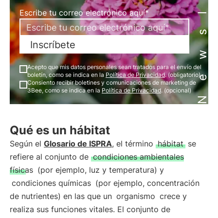
Newsletter
Escribe tu correo electrónico aquí*
Inscríbete
Acepto que mis datos personales sean tratados para el envío del
boletín, como se indica en la
Política de Privacidad
. (obligatorio)
Consiento recibir boletines y comunicaciones de marketing de
3Bee, como se indica en la
Política de Privacidad
. (opcional)
Qué es un hábitat
Según el
Glosario de ISPRA
, el término
hábitat
se
refiere al conjunto de
condiciones ambientales
físicas
(por ejemplo, luz y temperatura) y
condiciones químicas
(por ejemplo, concentración
de nutrientes) en las que un
organismo
crece y
realiza sus funciones vitales. El conjunto de