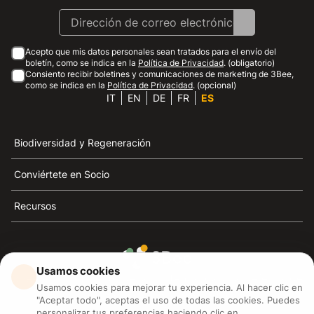
Acepto que mis datos personales sean tratados para el envío del
boletín, como se indica en la
Política de Privacidad
. (obligatorio)
Consiento recibir boletines y comunicaciones de marketing de 3Bee,
como se indica en la
Política de Privacidad
. (opcional)
IT
EN
DE
FR
ES
Biodiversidad y Regeneración
Conviértete en Socio
Recursos
Usamos cookies
3Bee es el referente de la sostenibilidad, la defensa de
Usamos cookies para mejorar tu experiencia. Al hacer clic en
las abejas y la biodiversidad
"Aceptar todo", aceptas el uso de todas las cookies. Puedes
personalizar tus preferencias haciendo clic en