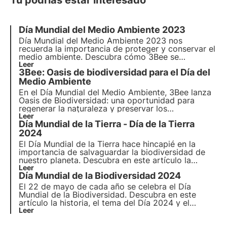
Tú podrías estar interesado
Día Mundial del Medio Ambiente 2023
Día Mundial del Medio Ambiente 2023
nos
recuerda la importancia de proteger y conservar el
medio ambiente. Descubra cómo 3Bee se
compromete concretamente con la
Leer
conservación
3Bee: Oasis de biodiversidad para el Día del
del medio ambiente
y la protección de la
biodiversidad en
Medio Ambiente
Día Mundial del Medio Ambiente
.
En el Día Mundial del Medio Ambiente, 3Bee lanza
Oasis de Biodiversidad
: una oportunidad para
regenerar la
naturaleza
y preservar los
polinizadores
Leer
. Únete a nosotros y descubre cómo
Día Mundial de la Tierra - Día de la Tierra
nuestra misión combina
tecnología
de vanguardia
y
2024
compromiso medioambiental
.
El Día Mundial de la Tierra hace hincapié en la
importancia de salvaguardar la biodiversidad de
nuestro planeta. Descubra en este artículo la
historia del Día de la Tierra, el lema de 2024 y el
Leer
Día Mundial de la Biodiversidad 2024
compromiso de 3Bee con la vigilancia y protección
de los insectos polinizadores.
El 22 de mayo de cada año se celebra el Día
Mundial de la Biodiversidad. Descubra en este
artículo la historia, el tema del Día 2024 y el
compromiso de 3Bee con el seguimiento, la
Leer
protección y la regeneración de la biodiversidad.