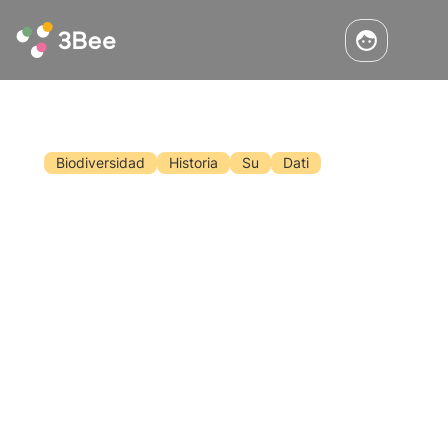
Biodiversidad
Historia
Su
Dati
Día Mundial de la Biodiversidad
2024
El 22 de mayo de cada año se celebra el Día
Mundial de la Biodiversidad. Descubra en este
artículo la historia, el tema del Día 2024 y el
compromiso de 3Bee con el seguimiento, la
protección y la regeneración de la
Leer
biodiversidad.