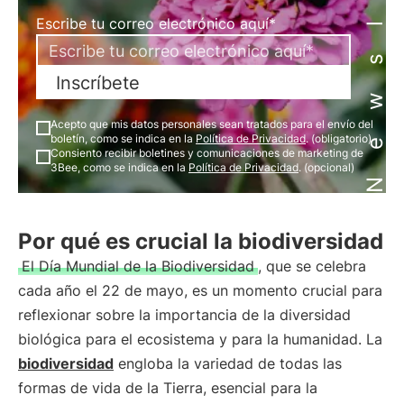
Newsletter
Escribe tu correo electrónico aquí*
Inscríbete
Acepto que mis datos personales sean tratados para el envío del
boletín, como se indica en la
Política de Privacidad
. (obligatorio)
Consiento recibir boletines y comunicaciones de marketing de
3Bee, como se indica en la
Política de Privacidad
. (opcional)
Por qué es crucial la biodiversidad
El Día Mundial de la Biodiversidad
, que se celebra
cada año el 22 de mayo, es un momento crucial para
reflexionar sobre la importancia de la diversidad
biológica para el ecosistema y para la humanidad. La
biodiversidad
engloba la variedad de todas las
formas de vida de la Tierra, esencial para la