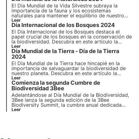
El Día Mundial de la Vida Silvestre subraya la
importancia de la fauna y los ecosistemas
naturales para mantener el equilibrio de nuestro
planeta. Descubre en este artículo la historia del
Leer
Día Internacional de los Bosques 2024
Día Mundial de la Vida Silvestre, el lema de 2024 y
el compromiso de 3Bee con el seguimiento y la
El Día Internacional de los Bosques destaca el
regeneración de la biodiversidad.
papel crucial de los bosques en la conservación de
la biodiversidad. Descubra en este artículo la
historia del Día Forestal Mundial, el lema de 2024 y
Leer
Día Mundial de la Tierra - Día de la Tierra
el compromiso de 3Bee con la plantación de
bosques nectaríferos.
2024
El Día Mundial de la Tierra hace hincapié en la
importancia de salvaguardar la biodiversidad de
nuestro planeta. Descubra en este artículo la
historia del Día de la Tierra, el lema de 2024 y el
Leer
Comienza la segunda Cumbre de
compromiso de 3Bee con la vigilancia y protección
de los insectos polinizadores.
Biodiversidad 3Bee
Adelantándose al Día Mundial de la Biodiversidad,
3Bee lanza la segunda edición de la 3Bee
Biodiversity Summit, la cumbre anual dedicada
íntegramente a la biodiversidad que se celebrará el
Leer
21 de mayo de 2024 en Milán. Descubra el
programa, las actividades y cómo participar.