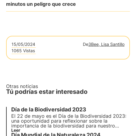
minutos un peligro que crece
15/05/2024
De
3Bee, Lisa Santillo
1065 Vistas
Otras noticias
Tú podrías estar interesado
Día de la Biodiversidad 2023
El 22 de mayo es el Día de la Biodiversidad 2023:
una oportunidad para reflexionar sobre la
importancia de la biodiversidad para nuestro
planeta. Celebre la variedad de la vida en la Tierra.
Leer
Día Mundial de la Naturaleza 2024
Lea nuestro artículo para saber más.