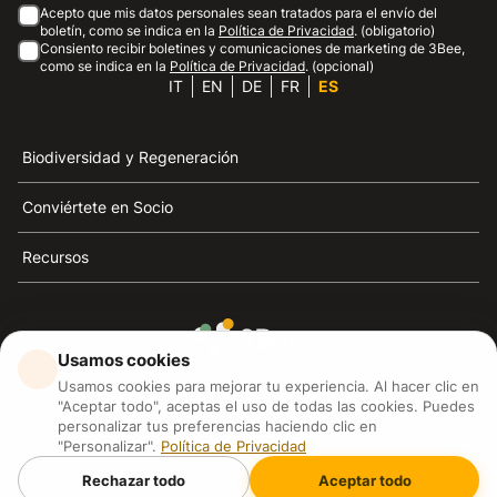
Acepto que mis datos personales sean tratados para el envío del
boletín, como se indica en la
Política de Privacidad
. (obligatorio)
Consiento recibir boletines y comunicaciones de marketing de 3Bee,
como se indica en la
Política de Privacidad
. (opcional)
IT
EN
DE
FR
ES
Biodiversidad y Regeneración
Conviértete en Socio
Recursos
Usamos cookies
3Bee es el referente de la sostenibilidad, la defensa de
Usamos cookies para mejorar tu experiencia. Al hacer clic en
las abejas y la biodiversidad
"Aceptar todo", aceptas el uso de todas las cookies. Puedes
personalizar tus preferencias haciendo clic en
"Personalizar".
Política de Privacidad
3Bee S.R.L Via Pastrengo 14, 20159, Milano (MI)
P.IVA: IT09711590969
Rechazar todo
Aceptar todo
3Bee GmbHSede legale: Oranienburger Straße 23, 10178