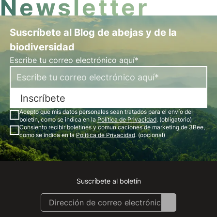
Newsletter
Suscríbete al Blog de abejas y de la
biodiversidad
Escribe tu correo electrónico aquí*
Inscríbete
Acepto que mis datos personales sean tratados para el envío del
boletín, como se indica en la
Política de Privacidad
. (obligatorio)
Consiento recibir boletines y comunicaciones de marketing de 3Bee,
como se indica en la
Política de Privacidad
. (opcional)
Suscríbete al boletín
Instagram
Facebook
Linkedin
Youtube