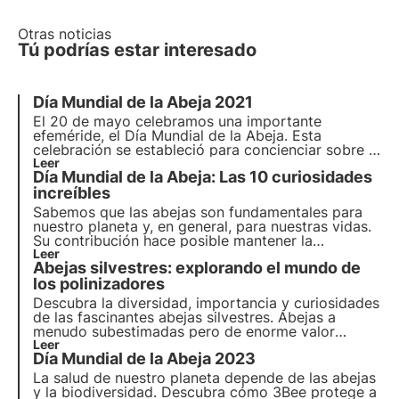
Otras noticias
Tú podrías estar interesado
Día Mundial de la Abeja
2021
El
20 de mayo
celebramos una importante
efeméride, el Día Mundial de la Abeja. Esta
celebración se estableció para concienciar sobre la
importancia de los polinizadores para nuestro
Leer
Día Mundial de la Abeja: Las 10 curiosidades
planeta y nuestras vidas y los peligros a los que se
enfrentan a diario.
increíbles
Sabemos que las abejas son fundamentales para
nuestro planeta y, en general, para nuestras vidas.
Su contribución hace posible mantener la
biodiversidad, los ecosistemas y, en nuestro caso,
Leer
Abejas silvestres: explorando el mundo de
tener en nuestras mesas muchos alimentos que de
otro modo no estarían disponibles.
los polinizadores
Descubra la diversidad, importancia y curiosidades
de las fascinantes abejas silvestres. Abejas a
menudo subestimadas pero de enorme valor
ecosistémico, gracias a ellas se poliniza de forma
Leer
Día Mundial de la Abeja 2023
natural el 80% de los cultivos.
La salud de nuestro planeta depende de las abejas
y la biodiversidad. Descubra cómo 3Bee protege a