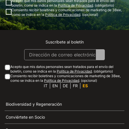
Acepto que mis datos personales sean tratados para el envío del
boletín, como se indica en la
Política de Privacidad
. (obligatorio)
Consiento recibir boletines y comunicaciones de marketing de 3Bee,
como se indica en la
Política de Privacidad
. (opcional)
Suscríbete al boletín
Instagram
Facebook
Linkedin
Youtube
Acepto que mis datos personales sean tratados para el envío del
boletín, como se indica en la
Política de Privacidad
. (obligatorio)
Consiento recibir boletines y comunicaciones de marketing de 3Bee,
como se indica en la
Política de Privacidad
. (opcional)
IT
EN
DE
FR
ES
Biodiversidad y Regeneración
Conviértete en Socio