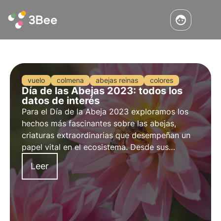
vuelo
colmena
abejas reinas
colores
Día de las Abejas 2023: todos los
datos de interés
Para el
Día de la Abeja 2023
exploramos los
hechos más fascinantes
sobre las
abejas
,
criaturas extraordinarias que desempeñan un
papel vital en el ecosistema. Desde sus
habilidades para volar hasta el increíble
Leer
tamaño de sus familias, descubrimos juntos lo
extraordinarias e importantes que son para
protegerlas.