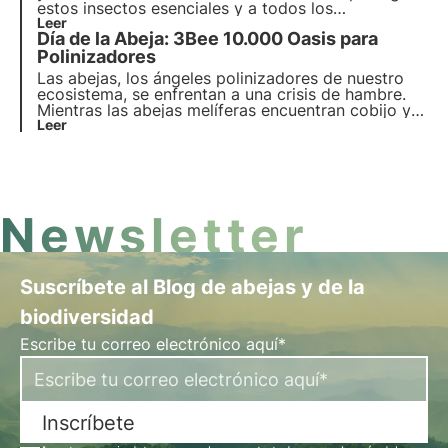
estos insectos esenciales y a todos los
polinizadores en el Día Mundial de la Abeja 2023.
Leer
Día de la Abeja: 3Bee 10.000 Oasis para
Polinizadores
Las abejas, los ángeles polinizadores de nuestro
ecosistema, se enfrentan a una crisis de hambre.
Mientras las abejas melíferas encuentran cobijo y
cuidados en manos de los apicultores, las abejas
Leer
silvestres luchan solas y sin héroes que las apoyen.
3Bee ha decidido dejar de dejarlas solas e invertir
en su cuidado.
Newsletter
Suscríbete al Blog de abejas y de la
biodiversidad
Escribe tu correo electrónico aquí*
Inscríbete