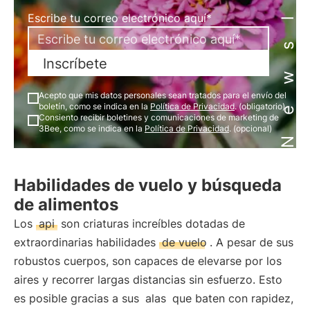
Newsletter
Escribe tu correo electrónico aquí*
Inscríbete
Acepto que mis datos personales sean tratados para el envío del
boletín, como se indica en la
Política de Privacidad
. (obligatorio)
Consiento recibir boletines y comunicaciones de marketing de
3Bee, como se indica en la
Política de Privacidad
. (opcional)
Habilidades de vuelo y búsqueda
de alimentos
Los
api
son criaturas increíbles dotadas de
extraordinarias habilidades
de vuelo
. A pesar de sus
robustos cuerpos, son capaces de elevarse por los
aires y recorrer largas distancias sin esfuerzo. Esto
es posible gracias a sus
alas
que baten con rapidez,