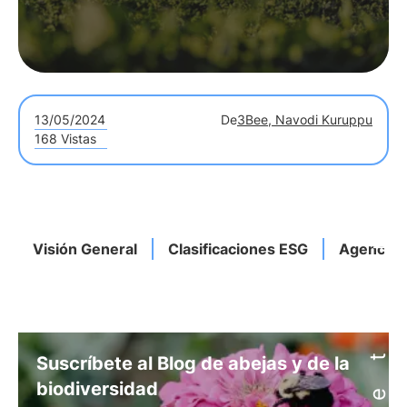
13/05/2024
De
3Bee, Navodi Kuruppu
168 Vistas
Visión General
Clasificaciones ESG
Agencias 
Suscríbete al Blog de abejas y de la
biodiversidad