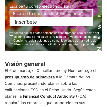
Newsletter
Escribe tu correo electrónico aquí*
Inscríbete
Acepto que mis datos personales sean tratados para el envío del
boletín, como se indica en la
Política de Privacidad
. (obligatorio)
Consiento recibir boletines y comunicaciones de marketing de
3Bee, como se indica en la
Política de Privacidad
. (opcional)
Visión general
El 6 de marzo, el Canciller Jeremy Hunt entregó el
presupuesto de primavera
a la Cámara de los
Comunes, presentando planes sobre las
calificaciones ESG en el Reino Unido. Según estos
planes, la
Financial Conduct Authority
(FCA)
regulará las empresas que proporcionen sus