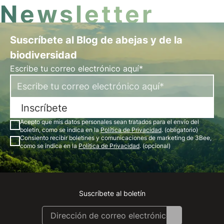
Newsletter
Suscríbete al Blog de abejas y de la
biodiversidad
Escribe tu correo electrónico aquí*
Inscríbete
Acepto que mis datos personales sean tratados para el envío del
boletín, como se indica en la
Política de Privacidad
. (obligatorio)
Consiento recibir boletines y comunicaciones de marketing de 3Bee,
como se indica en la
Política de Privacidad
. (opcional)
Suscríbete al boletín
Instagram
Facebook
Linkedin
Youtube