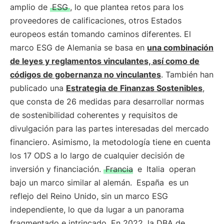
amplio de
ESG
, lo que plantea retos para los
proveedores de calificaciones, otros Estados
europeos están tomando caminos diferentes. El
marco ESG de Alemania se basa en
una combinación
de leyes y reglamentos vinculantes, así como de
códigos de gobernanza no vinculantes
. También han
publicado una
Estrategia de Finanzas Sostenibles
,
que consta de 26 medidas para desarrollar normas
de sostenibilidad coherentes y requisitos de
divulgación para las partes interesadas del mercado
financiero. Asimismo, la metodología tiene en cuenta
los 17 ODS a lo largo de cualquier decisión de
inversión y financiación.
Francia
e
Italia
operan
bajo un marco similar al alemán.
España
es un
reflejo del Reino Unido, sin un marco ESG
independiente, lo que da lugar a un panorama
fragmentado e intrincado. En 2022, la DBA de