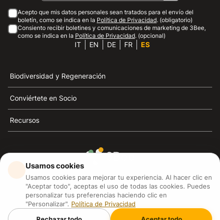
Acepto que mis datos personales sean tratados para el envío del
boletín, como se indica en la
Política de Privacidad
. (obligatorio)
Consiento recibir boletines y comunicaciones de marketing de 3Bee,
como se indica en la
Política de Privacidad
. (opcional)
IT
EN
DE
FR
ES
Biodiversidad y Regeneración
Conviértete en Socio
Recursos
Usamos cookies
3Bee es el referente de la sostenibilidad, la defensa de
Usamos cookies para mejorar tu experiencia. Al hacer clic en
las abejas y la biodiversidad
"Aceptar todo", aceptas el uso de todas las cookies. Puedes
personalizar tus preferencias haciendo clic en
"Personalizar".
Política de Privacidad
3Bee S.R.L Via Pastrengo 14, 20159, Milano (MI)
P.IVA: IT09711590969
Rechazar todo
Aceptar todo
3Bee GmbHSede legale: Oranienburger Straße 23, 10178