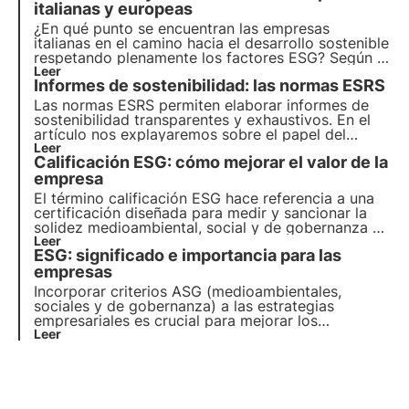
italianas y europeas
¿En qué punto se encuentran las empresas
italianas en el camino hacia el desarrollo sostenible
respetando plenamente los factores ESG? Según el
ESG Outlook del CRIF, Italia se encuentra en la
Leer
Informes de sostenibilidad: las normas ESRS
dirección correcta, pero la transición hacia los
objetivos de protección de la biodiversidad de la
Las normas ESRS permiten elaborar informes de
Agenda 2030 aún está lejos.
sostenibilidad transparentes y exhaustivos. En el
artículo nos explayaremos sobre el papel del
EFRAG, comprenderemos cómo están
Leer
Calificación ESG: cómo mejorar el valor de la
estructuradas las normas y cómo se integran con
otras normas de información.
empresa
El término calificación ESG hace referencia a una
certificación diseñada para medir y sancionar la
solidez medioambiental, social y de gobernanza de
una empresa. En este artículo, descubriremos
Leer
ESG: significado e importancia para las
cómo calcular la calificación y cómo mejorar la
calificación ESG.
empresas
Incorporar criterios ASG (medioambientales,
sociales y de gobernanza) a las estrategias
empresariales es crucial para mejorar los
resultados. En este artículo profundizamos en el
Leer
significado de los criterios ASG, su naturaleza e
importancia para empresas e inversores.