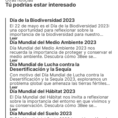
Otras noticias
Tú podrías estar interesado
Día de la Biodiversidad 2023
El 22 de mayo es el Día de la Biodiversidad 2023:
una oportunidad para reflexionar sobre la
importancia de la biodiversidad para nuestro
planeta. Celebre la variedad de la vida en la Tierra.
Leer
Día Mundial del Medio Ambiente 2023
Lea nuestro artículo para saber más.
Día Mundial del Medio Ambiente 2023
nos
recuerda la importancia de proteger y conservar el
medio ambiente. Descubra cómo 3Bee se
compromete concretamente con la
Leer
conservación
Día Mundial de Lucha contra la
del medio ambiente
y la protección de la
biodiversidad en
Desertificación y la Sequía
Día Mundial del Medio Ambiente
.
Con motivo del
Día Mundial de Lucha contra la
Desertificación y la Sequía 2023
, exploramos un
problema global que amenaza las tierras fértiles
de nuestro planeta. Explora las
Leer
causas
e
impactos
Día Mundial del Hábitat 2023
de este fenómeno, las
medidas
adoptadas para
combatirlo y cómo 3Bee se compromete
El Día Mundial del Hábitat nos invita a reflexionar
concretamente.
sobre la importancia del entorno en que vivimos y
su conservación. Descubra cómo 3Bee se
compromete concretamente con la regeneración
Leer
Día Mundial del Suelo 2023
de los hábitats urbanos y naturales con los Oasis