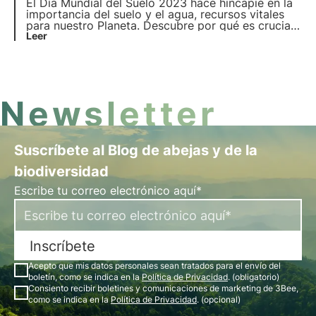
de Biodiversidad, con motivo del Día Mundial del
El Día Mundial del Suelo 2023 hace hincapié en la
Hábitat.
importancia del suelo y el agua, recursos vitales
para nuestro Planeta. Descubre por qué es crucial
preservarlos y cómo 3Bee se compromete a ello
Leer
en el Día Mundial del Suelo.
Newsletter
Suscríbete al Blog de abejas y de la
biodiversidad
Escribe tu correo electrónico aquí*
Inscríbete
Acepto que mis datos personales sean tratados para el envío del
boletín, como se indica en la
Política de Privacidad
. (obligatorio)
Consiento recibir boletines y comunicaciones de marketing de 3Bee,
como se indica en la
Política de Privacidad
. (opcional)