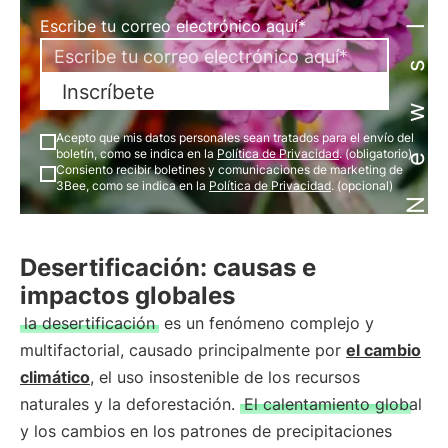
Newsletter
Escribe tu correo electrónico aquí*
Inscríbete
Acepto que mis datos personales sean tratados para el envío del
boletín, como se indica en la
Política de Privacidad
. (obligatorio)
Consiento recibir boletines y comunicaciones de marketing de
3Bee, como se indica en la
Política de Privacidad
. (opcional)
Desertificación: causas e
impactos globales
la desertificación
es un fenómeno complejo y
multifactorial, causado principalmente por
el cambio
climático
, el uso insostenible de los recursos
naturales y la deforestación.
El calentamiento global
y los cambios en los patrones de precipitaciones