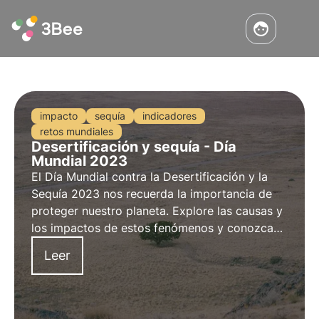
impacto
sequía
indicadores
retos mundiales
Desertificación y sequía - Día
Mundial 2023
El
Día Mundial contra la Desertificación y la
Sequía 2023
nos recuerda la importancia de
proteger nuestro planeta. Explore las
causas
y
los
impactos
de estos fenómenos y conozca
mejor el papel de los
Oasis de Biodiversidad
Leer
de 3Bee en este contexto en
DDía 2023
.