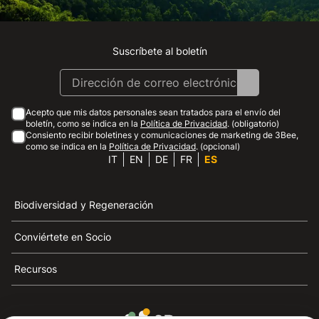
Suscríbete al boletín
Instagram
Facebook
Linkedin
Youtube
Acepto que mis datos personales sean tratados para el envío del
boletín, como se indica en la
Política de Privacidad
. (obligatorio)
Consiento recibir boletines y comunicaciones de marketing de 3Bee,
como se indica en la
Política de Privacidad
. (opcional)
IT
EN
DE
FR
ES
Biodiversidad y Regeneración
Conviértete en Socio
Recursos