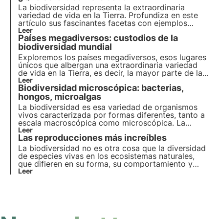
nuestro planeta.
La biodiversidad representa la extraordinaria
variedad de vida en la Tierra. Profundiza en este
artículo sus fascinantes facetas con ejemplos
concretos y descubre por qué es tan importante
Leer
Países megadiversos: custodios de la
para la naturaleza
biodiversidad mundial
Exploremos los países megadiversos, esos lugares
únicos que albergan una extraordinaria variedad
de vida en la Tierra, es decir, la mayor parte de la
biodiversidad del planeta, y su papel crucial en la
Leer
Biodiversidad microscópica: bacterias,
conservación de los ecosistemas.
hongos, microalgas
La biodiversidad es esa variedad de organismos
vivos caracterizada por formas diferentes, tanto a
escala macroscópica como microscópica. La
biodiversidad microscópica desempeña un papel
Leer
Las reproducciones más increíbles
clave en la regulación de los ecosistemas y presta
numerosos servicios que el hombre ha explotado
La biodiversidad no es otra cosa que la diversidad
desde la antigüedad.
de especies vivas en los ecosistemas naturales,
que difieren en su forma, su comportamiento y
también en su modo de reproducción. En la
Leer
naturaleza existen modos de reproducción
bastante extraños e inusuales, pero igualmente
sorprendentes.