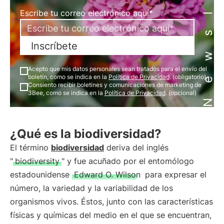
Newsletter
Escribe tu correo electrónico aquí*
Inscríbete
Acepto que mis datos personales sean tratados para el envío del
boletín, como se indica en la
Política de Privacidad
. (obligatorio)
Consiento recibir boletines y comunicaciones de marketing de
3Bee, como se indica en la
Política de Privacidad
. (opcional)
¿Qué es la biodiversidad?
El término
biodiversidad
deriva del inglés
"
biodiversity
" y fue acuñado por el entomólogo
estadounidense
Edward O. Wilson
para expresar el
número, la variedad y la variabilidad de los
organismos vivos. Éstos, junto con las características
físicas y químicas del medio en el que se encuentran,