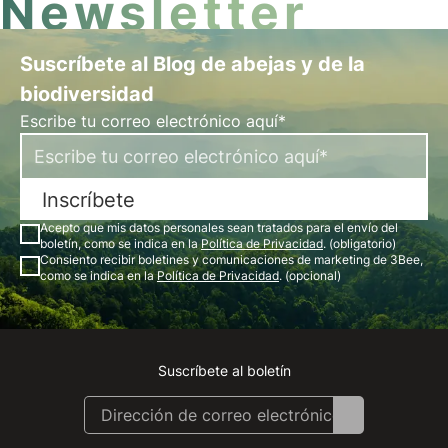
Newsletter
Suscríbete al Blog de abejas y de la
biodiversidad
Escribe tu correo electrónico aquí*
Inscríbete
Acepto que mis datos personales sean tratados para el envío del
boletín, como se indica en la
Política de Privacidad
. (obligatorio)
Consiento recibir boletines y comunicaciones de marketing de 3Bee,
como se indica en la
Política de Privacidad
. (opcional)
Suscríbete al boletín
Instagram
Facebook
Linkedin
Youtube