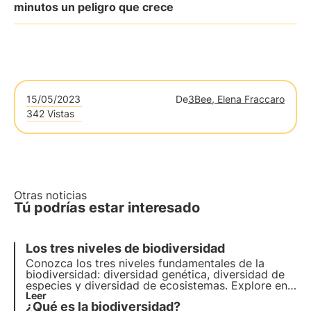
minutos un peligro que crece
15/05/2023
De
3Bee, Elena Fraccaro
342 Vistas
Otras noticias
Tú podrías estar interesado
Los tres niveles de biodiversidad
Conozca los tres niveles fundamentales de la
biodiversidad: diversidad genética, diversidad de
especies y diversidad de ecosistemas. Explore en
este artículo la importancia de cada nivel y cómo
Leer
¿Qué es la biodiversidad?
la conservación de la biodiversidad es crucial para