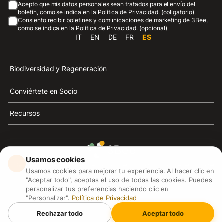
Acepto que mis datos personales sean tratados para el envío del
boletín, como se indica en la
Política de Privacidad
. (obligatorio)
Consiento recibir boletines y comunicaciones de marketing de 3Bee,
como se indica en la
Política de Privacidad
. (opcional)
IT
EN
DE
FR
ES
Biodiversidad y Regeneración
Conviértete en Socio
Recursos
Usamos cookies
3Bee es el referente de la sostenibilidad, la defensa de
Usamos cookies para mejorar tu experiencia. Al hacer clic en
las abejas y la biodiversidad
"Aceptar todo", aceptas el uso de todas las cookies. Puedes
personalizar tus preferencias haciendo clic en
"Personalizar".
Política de Privacidad
3Bee S.R.L Via Pastrengo 14, 20159, Milano (MI)
P.IVA: IT09711590969
Rechazar todo
Aceptar todo
3Bee GmbHSede legale: Oranienburger Straße 23, 10178
BerlinHR number: 256594