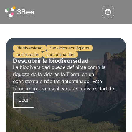
Biodiversidad
Servicios ecológicos
polinización
contaminación
Descubrir la biodiversidad
La biodiversidad puede definirse como la
riqueza
de la vida en la Tierra, en un
ecosistema o hábitat determinado. Este
término no es casual, ya que la diversidad de
especies en la tierra y en el mar es un bien tan
Leer
valioso que se considera
inestimable
.