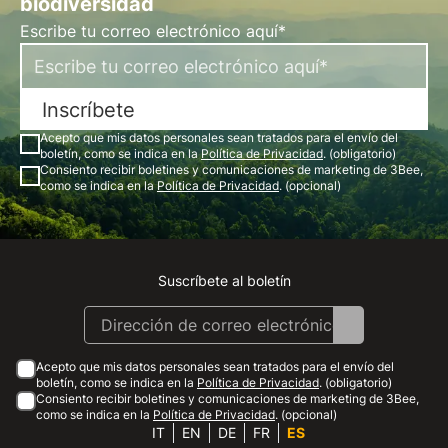
biodiversidad
Escribe tu correo electrónico aquí*
Inscríbete
Acepto que mis datos personales sean tratados para el envío del
boletín, como se indica en la
Política de Privacidad
. (obligatorio)
Consiento recibir boletines y comunicaciones de marketing de 3Bee,
como se indica en la
Política de Privacidad
. (opcional)
Suscríbete al boletín
Instagram
Facebook
Linkedin
Youtube
Acepto que mis datos personales sean tratados para el envío del
boletín, como se indica en la
Política de Privacidad
. (obligatorio)
Consiento recibir boletines y comunicaciones de marketing de 3Bee,
como se indica en la
Política de Privacidad
. (opcional)
IT
EN
DE
FR
ES