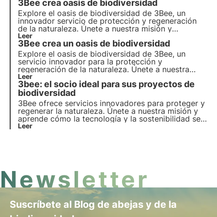
3Bee crea oasis de biodiversidad
empresas y el planeta.
Explore el oasis de biodiversidad de 3Bee, un
innovador servicio de protección y regeneración
de la naturaleza. Únete a nuestra misión y
descubre cómo la tecnología y la sostenibilidad se
Leer
3Bee crea un oasis de biodiversidad
unen para crear un futuro más verde para las
empresas y el planeta.
Explore el oasis de biodiversidad de 3Bee, un
servicio innovador para la protección y
regeneración de la naturaleza. Únete a nuestra
misión y descubre cómo la tecnología y el
Leer
3bee: el socio ideal para sus proyectos de
desarrollo sostenible se entrecruzan para crear un
futuro más verde para las empresas y el planeta.
biodiversidad
3Bee ofrece servicios innovadores para proteger y
regenerar la naturaleza. Únete a nuestra misión y
aprende cómo la tecnología y la sostenibilidad se
unen para crear un futuro más verde para las
Leer
empresas y el planeta.
Newsletter
Suscríbete al Blog de abejas y de la