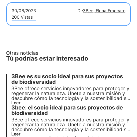
30/06/2023
De
3Bee, Elena Fraccaro
200 Vistas
Otras noticias
Tú podrías estar interesado
3Bee es su socio ideal para sus proyectos
de biodiversidad
3Bee ofrece servicios innovadores para proteger y
regenerar la naturaleza. Únete a nuestra misión y
descubre cómo la tecnología y la sostenibilidad se
unen para crear un futuro más verde para las
Leer
3bee: el socio ideal para sus proyectos de
empresas y el planeta.
biodiversidad
3Bee ofrece servicios innovadores para proteger y
regenerar la naturaleza. Únete a nuestra misión y
descubre cómo la tecnología y la sostenibilidad se
unen para crear un futuro más verde para las
Leer