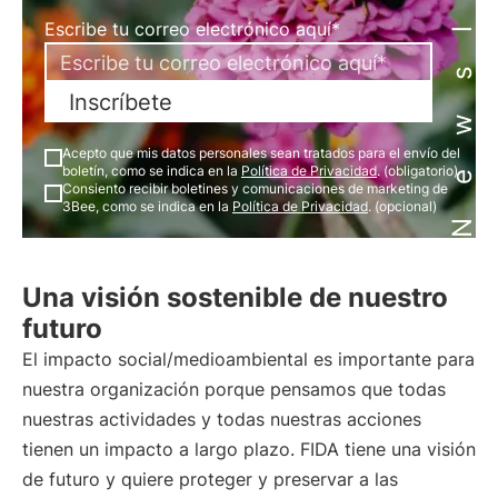
Newsletter
Escribe tu correo electrónico aquí*
Inscríbete
Acepto que mis datos personales sean tratados para el envío del
boletín, como se indica en la
Política de Privacidad
. (obligatorio)
Consiento recibir boletines y comunicaciones de marketing de
3Bee, como se indica en la
Política de Privacidad
. (opcional)
Una visión sostenible de nuestro
futuro
El impacto social/medioambiental es importante para
nuestra organización porque pensamos que todas
nuestras actividades y todas nuestras acciones
tienen un impacto a largo plazo. FIDA tiene una visión
de futuro y quiere proteger y preservar a las