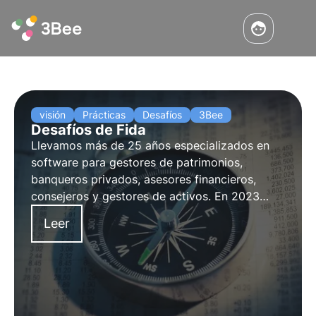
visión
Prácticas
Desafíos
3Bee
Desafíos de Fida
Llevamos más de 25 años especializados en
software para gestores de patrimonios,
banqueros privados, asesores financieros,
consejeros y gestores de activos. En 2023
iniciamos la colaboración con 3Bee,
Leer
uniéndonos a su programa "Oasis de
Biodiversidad" mediante la adopción de un
bosque.