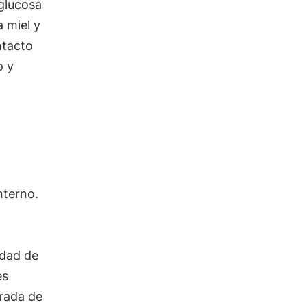
glucosa
 miel y
ntacto
o y
nterno.
n
idad de
es
trada de