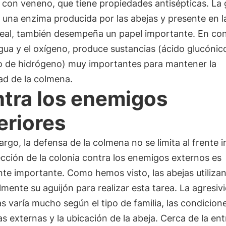
 con veneno, que tiene propiedades antisépticas. La 
 una enzima producida por las abejas y presente en la
 real, también desempeña un papel importante. En co
gua y el oxígeno, produce sustancias (ácido glucónic
o de hidrógeno) muy importantes para mantener la
ad de la colmena.
tra los enemigos
eriores
rgo, la defensa de la colmena no se limita al frente i
cción de la colonia contra los enemigos externos es
te importante. Como hemos visto, las abejas utiliza
lmente su aguijón para realizar esta tarea. La agresiv
as varía mucho según el tipo de familia, las condicion
as externas y la ubicación de la abeja. Cerca de la en