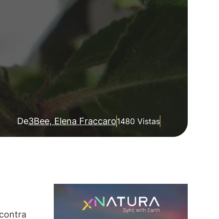
De
3Bee, Elena Fraccaro
1480 Vistas
 contra