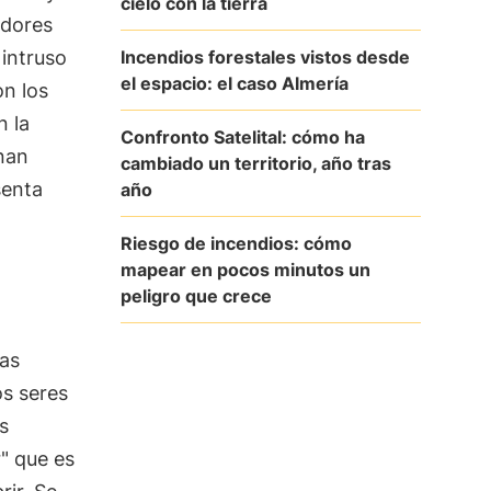
cielo con la tierra
adores
Incendios forestales vistos desde
 intruso
el espacio: el caso Almería
on los
n la
Confronto Satelital: cómo ha
inan
cambiado un territorio, año tras
senta
año
Riesgo de incendios: cómo
mapear en pocos minutos un
peligro que crece
las
os seres
s
" que es