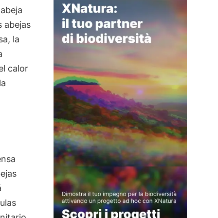
 abeja
s abejas
a, la
a
l calor
la
ensa
ejas
á
ulas
nitario,