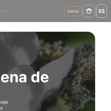
ES
.com
Cerca
ena de
beja
us