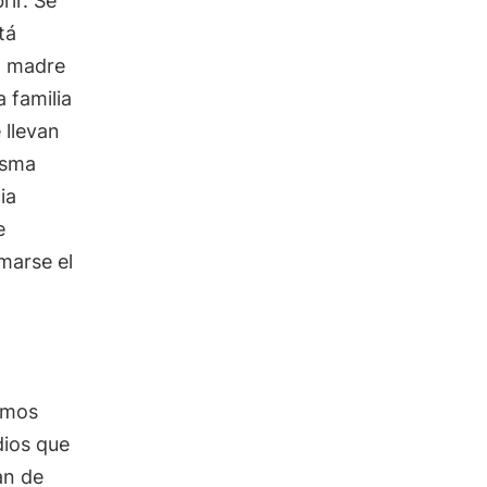
rir. Se
tá
a madre
 familia
 llevan
isma
ia
e
amarse el
n
amos
dios que
an de