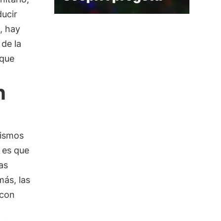
ducir
, hay
 de la
 que
n
nismos
 es que
as
más, las
 con
o