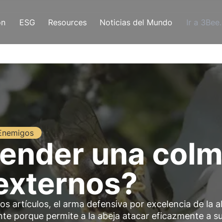
ón
ESG
Resources
Noticias del Mundo
Ir a 3Bee
Enemigos
ender una colm
externos?
 artículos, el arma defensiva por excelencia de la a
te porque permite a la abeja atacar eficazmente a s