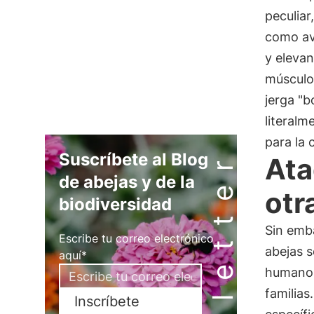
peculiar
como avi
y elevan
músculos
jerga "b
literalm
para la 
Newsletter
Suscríbete al Blog
Ata
de abejas y de la
otr
biodiversidad
Sin emb
Escribe tu correo electrónico
abejas s
aquí*
humanos
familias
Inscríbete