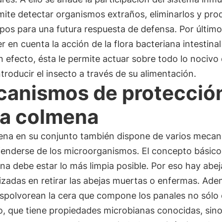
ite detectar organismos extraños, eliminarlos y pro
pos para una futura respuesta de defensa. Por último
r en cuenta la acción de la flora bacteriana intestinal
n efecto, ésta le permite actuar sobre todo lo nocivo
troducir el insecto a través de su alimentación.
anismos de protecció
la colmena
ena en su conjunto también dispone de varios meca
fenderse de los microorganismos. El concepto básico
na debe estar lo más limpia posible. Por eso hay abej
izadas en retirar las abejas muertas o enfermas. Ade
espolvorean la cera que compone los panales no sólo
o, que tiene propiedades microbianas conocidas, sin