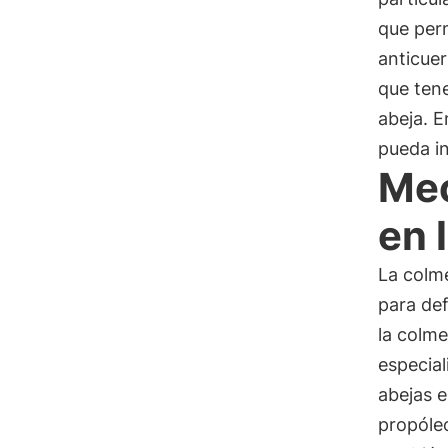
que perm
anticuer
que tene
abeja. E
pueda in
Mec
en 
La colm
para de
la colme
especial
abejas 
propóle