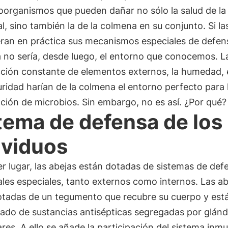
oorganismos que pueden dañar no sólo la salud de la
al, sino también la de la colmena en su conjunto. Si la
ran en práctica sus mecanismos especiales de defens
 no sería, desde luego, el entorno que conocemos. L
ción constante de elementos externos, la humedad, e
uridad harían de la colmena el entorno perfecto para 
ación de microbios. Sin embargo, no es así. ¿Por qué?
tema de defensa de los
ividuos
r lugar, las abejas están dotadas de sistemas de def
ales especiales, tanto externos como internos. Las ab
otadas de un tegumento que recubre su cuerpo y est
ado de sustancias antisépticas segregadas por glánd
ares. A ello se añade la participación del sistema inmu