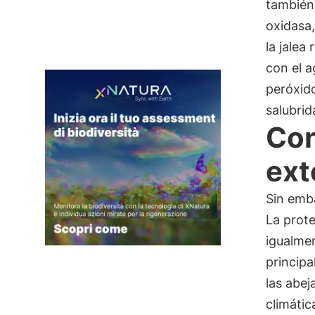
también
oxidasa,
la jalea
con el a
peróxid
salubrid
Con
ext
Sin emba
La prote
igualmen
principa
las abej
climátic