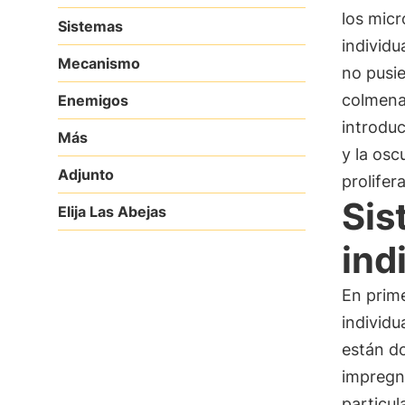
los micr
Sistemas
individu
Mecanismo
no pusie
colmena
Enemigos
introduc
Más
y la osc
Adjunto
prolifer
Sis
Elija Las Abejas
ind
En prime
individu
están d
impregn
particul