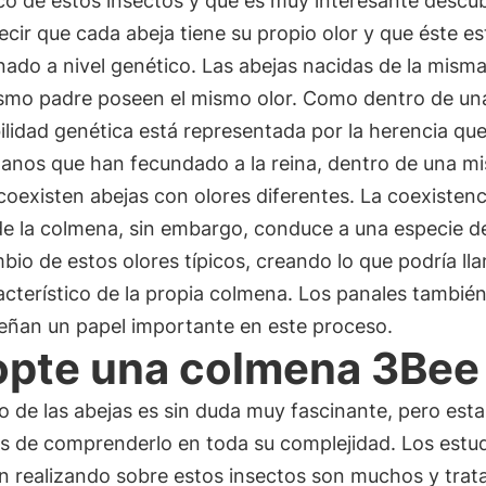
co de estos insectos y que es muy interesante descub
cir que cada abeja tiene su propio olor y que éste es
nado a nivel genético. Las abejas nacidas de la mism
ismo padre poseen el mismo olor. Como dentro de una
bilidad genética está representada por la herencia que
ganos que han fecundado a la reina, dentro de una m
coexisten abejas con olores diferentes. La coexistenc
de la colmena, sin embargo, conduce a una especie d
bio de estos olores típicos, creando lo que podría ll
acterístico de la propia colmena. Los panales tambié
ñan un papel importante en este proceso.
pte una colmena 3Bee
o de las abejas es sin duda muy fascinante, pero est
os de comprenderlo en toda su complejidad. Los estu
n realizando sobre estos insectos son muchos y trat