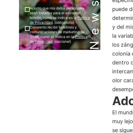
específi
puede de
Acepto que mis datos personales
sean tratados para el envío del
determi
boletín, como se indica en la
Política
de Privacidad
. (obligatorio)
y del m
Consiento recibir boletines y
comunicaciones de marketing de
la varia
3Bee, como se indica en la
Política
de Privacidad
. (opcional)
los zán
colonia 
dentro 
intercam
olor car
desempe
Ado
El mund
muy lej
se sigue