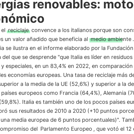
rgías renovables: moto
onómico
 el
reciclaje
convence a los italianos porque son con
s un valor añadido que beneficia al
medio ambiente
a se ilustra en el informe elaborado por la Fundación
del que se desprende "que Italia es líder en residuos 
 y especiales, en un 83,4% en 2022, en comparación 
les economías europeas. Una tasa de reciclaje más d
uperior a la media de la UE (52,6%) y superior a la de
 países europeos como Francia (64,4%), Alemania (7
59,8%). Italia es también uno de los pocos países e
oró sus resultados de 2010 a 2020 (+10 puntos porce
a una media europea de 6 puntos porcentuales)". Tam
 compromiso del
Parlamento Europeo
, que votó el 12