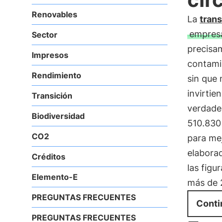
Renovables
La
trans
empres
Sector
precisam
Impresos
contami
Rendimiento
sin que 
invirtie
Transición
verdade
Biodiversidad
510.830 
CO2
para me
elabora
Créditos
las figu
Elemento-E
más de 2
PREGUNTAS FRECUENTES
Conti
PREGUNTAS FRECUENTES