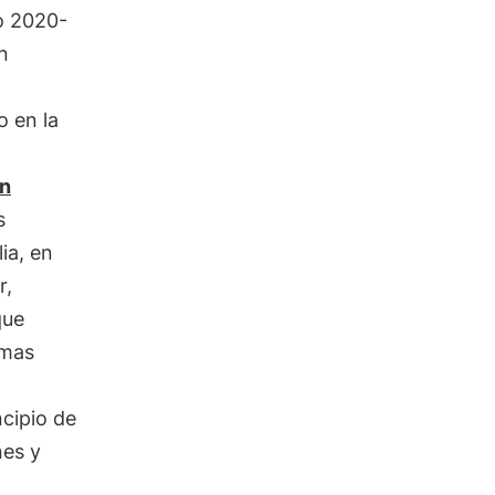
o 2020-
n
o en la
ón
s
ia, en
r,
que
imas
ncipio de
nes y