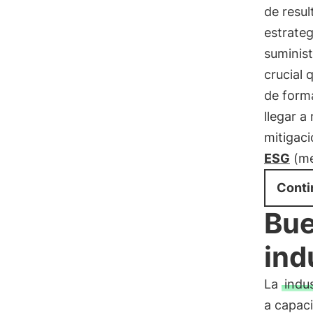
de resul
estrateg
suminist
crucial 
de forma
llegar 
mitigaci
ESG
(me
Conti
Bue
ind
La
indus
a capac