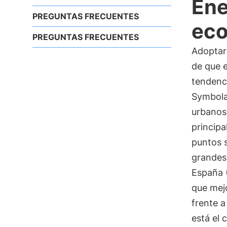
Ene
PREGUNTAS FRECUENTES
ec
PREGUNTAS FRECUENTES
Adoptar
de que e
tendenci
Symbola 
urbanos
principa
puntos s
grandes
España (
que mej
frente 
está el