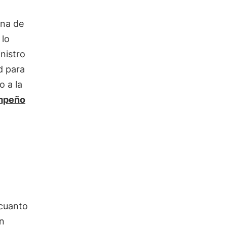
ena de
 lo
nistro
d para
o a la
mpeño
 cuanto
ón