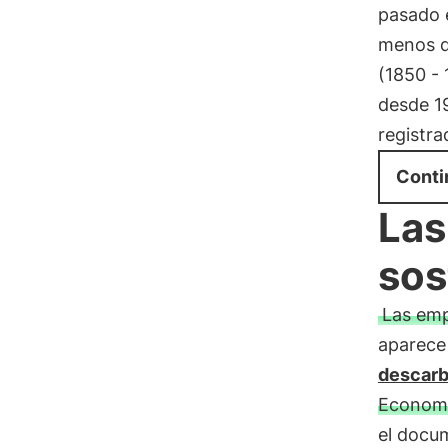
pasado 
menos 
(1850 - 
desde 1
registra
Conti
Las
sos
Las em
aparece
descarb
Economí
el docum