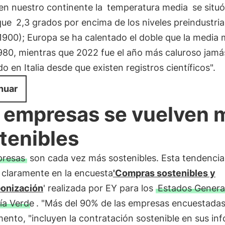
en nuestro continente la
temperatura media
se situ
que
2,3 grados por encima de los niveles preindustria
1900); Europa se ha calentado el doble que la media 
980, mientras que 2022 fue el año más caluroso jamá
do en Italia desde que existen registros científicos".
nuar
 empresas se vuelven 
tenibles
presas
son cada vez más sostenibles. Esta tendencia
 claramente en la encuesta
'Compras sostenibles y
onización
' realizada por EY para los
Estados General
a Verde
. "Más del 90% de las empresas encuestadas
ento, "incluyen la contratación sostenible en sus in