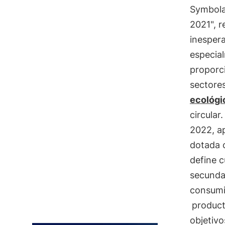
Symbola
2021", 
inespera
especial
proporci
sectores
ecológi
circular
2022, ap
dotada c
define c
secundar
consumid
product
objetiv