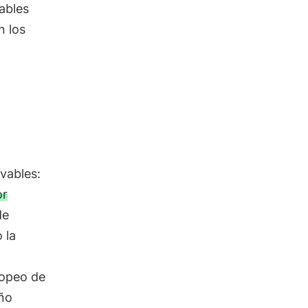
ables
n los
vables:
or
de
 la
ropeo de
año