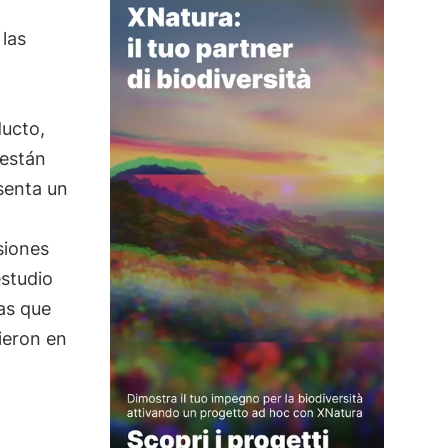
las
ducto,
 están
esenta un
siones
estudio
as que
ieron en