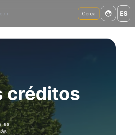
ES
.com
Cerca
s créditos
 las
más