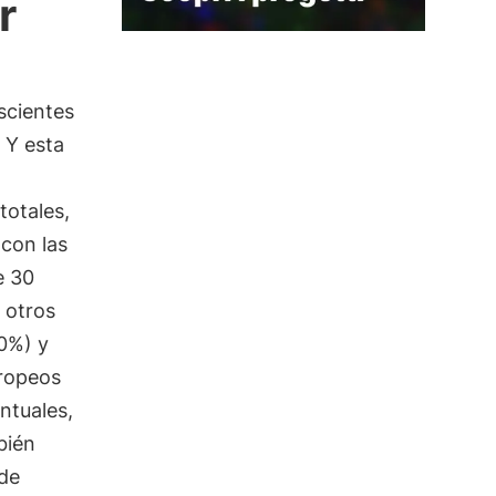
r
scientes
. Y esta
totales,
con las
e 30
 otros
0%) y
uropeos
ntuales,
bién
 de