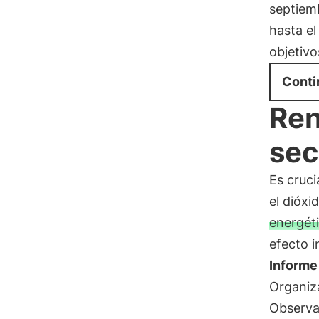
septiem
hasta el
objetivo
Conti
Ren
sec
Es cruci
el dióx
energét
efecto i
Informe
Organiz
Observac