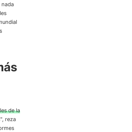
ó nada
les
mundial
s
más
es de la
", reza
formes