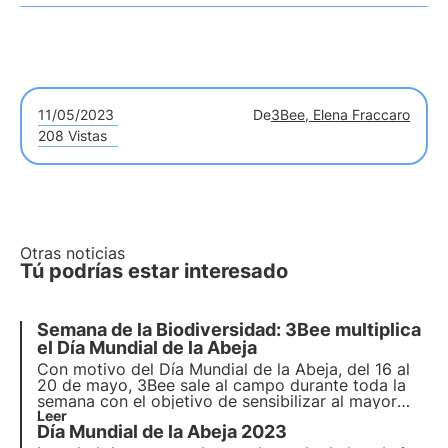
11/05/2023
De
3Bee, Elena Fraccaro
208 Vistas
Otras noticias
Tú podrías estar interesado
Semana de la Biodiversidad: 3Bee multiplica
el Día Mundial de la Abeja
Con motivo del Día Mundial de la Abeja, del 16 al
20 de mayo, 3Bee sale al campo durante toda la
semana con el objetivo de sensibilizar al mayor
número posible de personas sobre la importancia
Leer
Día Mundial de la Abeja 2023
de cuestiones fundamentales relacionadas con la