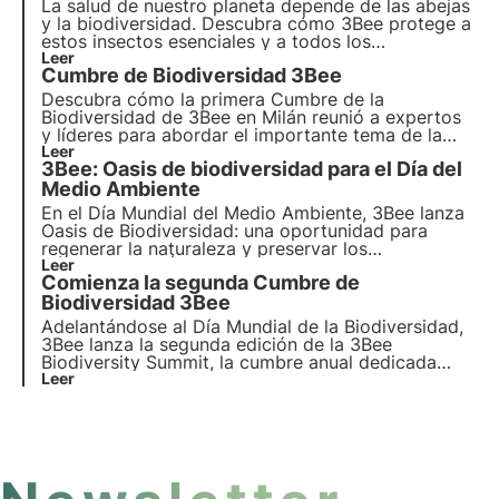
salvaguarda del planeta y el mantenimiento de la
La salud de nuestro planeta depende de las abejas
biodiversidad.
y la biodiversidad. Descubra cómo 3Bee protege a
estos insectos esenciales y a todos los
polinizadores en el Día Mundial de la Abeja 2023.
Leer
Cumbre de Biodiversidad 3Bee
Descubra cómo la
primera Cumbre de la
Biodiversidad
de 3Bee en Milán reunió a expertos
y líderes para abordar el importante tema de la
biodiversidad
Leer
. Explore los paneles, ponentes e
3Bee: Oasis de biodiversidad para el Día del
iniciativas clave que promueven la conservación
de la naturaleza y la implicación de empresas,
Medio Ambiente
instituciones y público en general.
En el Día Mundial del Medio Ambiente, 3Bee lanza
Oasis de Biodiversidad
: una oportunidad para
regenerar la
naturaleza
y preservar los
polinizadores
Leer
. Únete a nosotros y descubre cómo
Comienza la segunda Cumbre de
nuestra misión combina
tecnología
de vanguardia
y
Biodiversidad 3Bee
compromiso medioambiental
.
Adelantándose al Día Mundial de la Biodiversidad,
3Bee lanza la segunda edición de la 3Bee
Biodiversity Summit, la cumbre anual dedicada
íntegramente a la biodiversidad que se celebrará el
Leer
21 de mayo de 2024 en Milán. Descubra el
programa, las actividades y cómo participar.