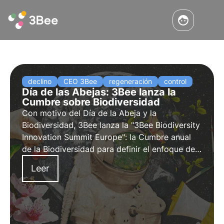
declino
CEO 3Bee
regeneración
control
Día de las Abejas: 3Bee lanza la
Cumbre sobre Biodiversidad
Con motivo del
Día de la Abeja y la
Biodiversidad
, 3Bee lanza la
"3Bee Biodiversity
Innovation Summit Europe"
: la Cumbre anual
de la Biodiversidad para definir el enfoque de
los tres pilares de 2023
para la protección de
Leer
la biodiversidad en las empresas y la economía
internacional.