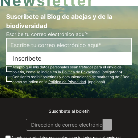
Newsletter
Suscríbete al Blog de abejas y de la
biodiversidad
Escribe tu correo electrónico aquí*
Inscríbete
Acepto que mis datos personales sean tratados para el envío del
boletín, como se indica en la
Política de Privacidad
. (obligatorio)
Consiento recibir boletines y comunicaciones de marketing de 3Bee,
como se indica en la
Política de Privacidad
. (opcional)
Suscríbete al boletín
Instagram
Facebook
Linkedin
Youtube
Acepto que mis datos personales sean tratados para el envío del