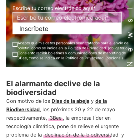
Newsletter
Escribe tu correo electrónico aquí*
Inscríbete
Acepto que mis datos personales sean tratados para el envío del
boletín, como se indica en la
Política de Privacidad
. (obligatorio)
Consiento recibir boletines y comunicaciones de marketing de
3Bee, como se indica en la
Política de Privacidad
. (opcional)
El alarmante declive de la
biodiversidad
Con motivo de los
Días de la abeja
y
de la
Biodiversidad
, los próximos 20 y 22 de mayo
respectivamente,
3Bee
, la empresa líder en
tecnología climática, pone de relieve el urgente
problema de la
declinación de la biodiversidad
y