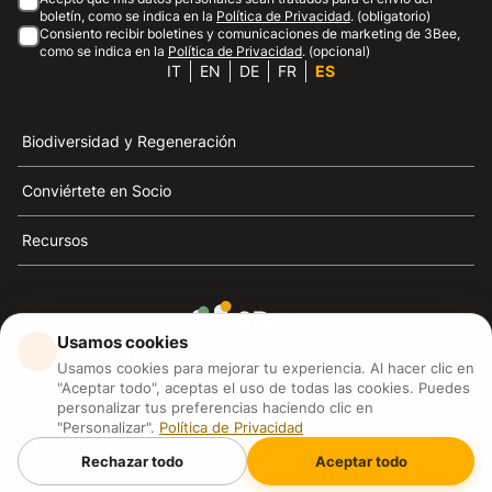
boletín, como se indica en la
Política de Privacidad
. (obligatorio)
Consiento recibir boletines y comunicaciones de marketing de 3Bee,
como se indica en la
Política de Privacidad
. (opcional)
IT
EN
DE
FR
ES
Biodiversidad y Regeneración
Conviértete en Socio
Recursos
Usamos cookies
3Bee es el referente de la sostenibilidad, la defensa de
Usamos cookies para mejorar tu experiencia. Al hacer clic en
las abejas y la biodiversidad
"Aceptar todo", aceptas el uso de todas las cookies. Puedes
personalizar tus preferencias haciendo clic en
"Personalizar".
Política de Privacidad
3Bee S.R.L Via Pastrengo 14, 20159, Milano (MI)
P.IVA: IT09711590969
Rechazar todo
Aceptar todo
3Bee GmbHSede legale: Oranienburger Straße 23, 10178
BerlinHR number: 256594