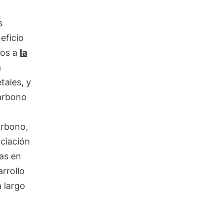
s
eficio
dos a
la
a
tales, y
carbono
arbono,
nciación
jas en
rrollo
a largo