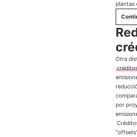
plantas 
Conti
Red
cré
Otra dis
crédito
emision
reducció
compara
por pro
emision
Crédito
"offset