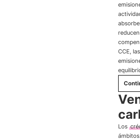
emision
activid
absorbe
reducen
compens
CCE, la
emisione
equilibri
Conti
Ven
car
Los
cré
ámbitos