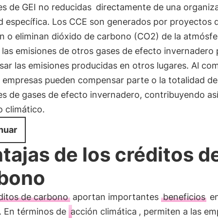
es de GEI no reducidas
directamente de una organiz
ad específica. Los CCE son generados por proyectos 
n o eliminan dióxido de carbono (CO2) de la atmósfe
 las emisiones de otros gases de efecto invernadero 
ar las emisiones producidas en otros lugares. Al co
s empresas pueden compensar parte o la totalidad de
s de gases de efecto invernadero, contribuyendo así
o climático.
nuar
tajas de los créditos d
bono
ditos de carbono
aportan importantes
beneficios
en
. En términos de
acción climática
, permiten a las e