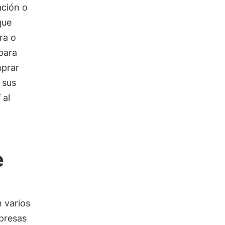
ación o
que
ra o
para
mprar
 sus
 al
e
 varios
mpresas