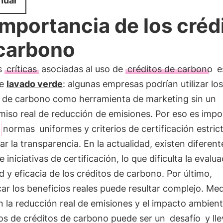
nuar
importancia de los créd
carbono
as
críticas
asociadas al uso de
créditos de carbono
e
de
lavado verde
: algunas empresas podrían utilizar los
s de carbono como herramienta de marketing sin un
iso real de reducción de emisiones. Por eso es impo
r
normas
uniformes y criterios de certificación estric
ar la transparencia. En la actualidad, existen diferent
 iniciativas de certificación, lo que dificulta la evalu
ad y eficacia de los créditos de carbono. Por último,
car los beneficios reales puede resultar complejo. Me
n la reducción real de emisiones y el impacto ambient
os de créditos de carbono puede ser un
desafío
y lle