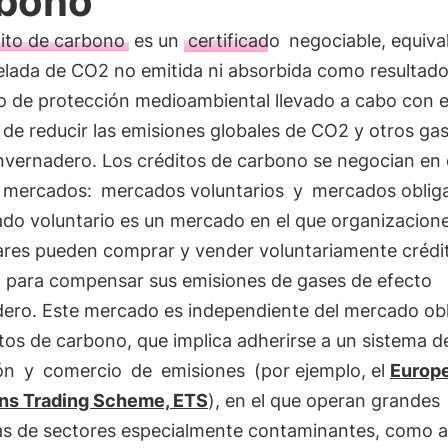
bono
ito de carbono
es un
certificado
negociable, equiva
elada de CO2 no emitida ni absorbida como resultado
o de protección medioambiental llevado a cabo con e
 de reducir las emisiones globales de CO2 y otros ga
invernadero. Los créditos de carbono se negocian en
e mercados:
mercados voluntarios
y
mercados obliga
ado voluntario es un mercado en el que organizacion
lares pueden comprar y vender voluntariamente crédi
 para compensar sus emisiones de gases de efecto
dero. Este mercado es independiente del mercado obl
tos de carbono, que implica adherirse a un sistema d
ón
y
comercio
de
emisiones
(por ejemplo, el
Europ
ns Trading Scheme, ETS
), en el que operan grandes
s de sectores especialmente contaminantes, como a