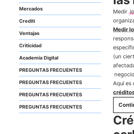
Mercados
Medir
l
organiza
Crediti
Medir l
Ventajas
responsa
Criticidad
específ
(un cier
Academia Digital
afectada
PREGUNTAS FRECUENTES
negoci
PREGUNTAS FRECUENTES
Aquí es 
crédito
PREGUNTAS FRECUENTES
Conti
PREGUNTAS FRECUENTES
Cré