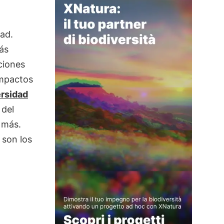
dad.
ás
ciones
impactos
ersidad
 del
 más.
 son los