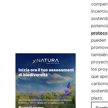
compens
incentiv
sostenib
potencia
protecc
pueden
promover
también
proyect
los proy
que apoy
carbono
sostenib
plazo.