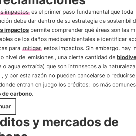
os impactos
es el primer paso fundamental que toda
ción debe dar dentro de su estrategia de sostenibili
os impactos
permite comprender qué áreas son las m
bles de los daños medioambientales e identificar ac
icas para
mitigar
estos impactos. Sin embargo, hay 
to nivel de
emisiones
, una cierta cantidad de
biodiv
 o agua extraída) que son intrínsecos a la naturaleza
o
, y por esta razón no pueden cancelarse o reducirse
donde entran en juego los créditos: los más comunes
s de carbono
.
nuar
ditos y mercados de