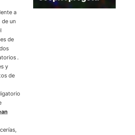
lente a
 de un
l
ses de
 dos
torios
.
es y
tos de
igatorio
e
ean
cerías,