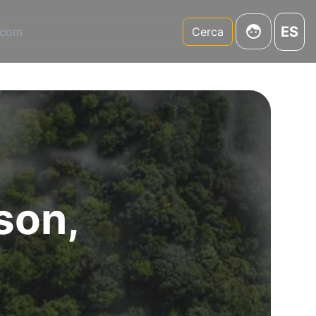
ES
.com
Cerca
son,