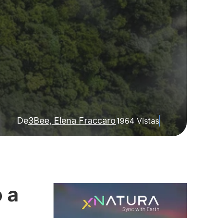
De
3Bee, Elena Fraccaro
1964 Vistas
 a