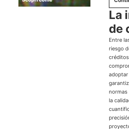
Conti
La 
de 
Entre l
riesgo 
crédito
comprom
adopta
garantiz
normas e
la calid
cuantifi
precisió
proyect