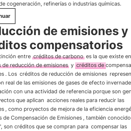
de cogeneración, refinerías o industrias químicas.
nuar
ucción de emisiones y
ditos compensatorios
tinción entre
créditos de carbono
es la que existe en
s de reducción de emisiones
y
créditos de compensa
es
. Los
créditos de reducción de emisiones
represen
n real de las emisiones de gases de efecto invernad
ción con una actividad de referencia porque son ge
yectos que aplican
acciones reales para reducir las
es
, como proyectos de mejora de la eficiencia energé
s de Compensación de Emisiones
, también conocid
s", son créditos que se compran para
compensar las