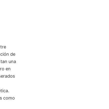
tre
ción de
tan una
ero en
nerados
tica.
os como