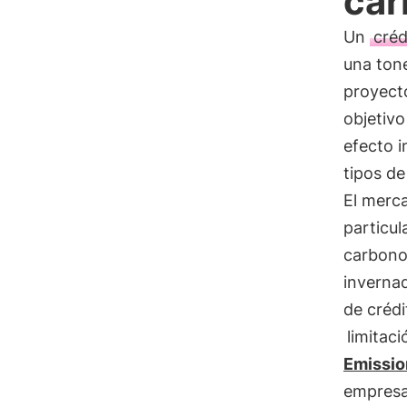
car
Un
créd
una ton
proyect
objetivo
efecto 
tipos d
El merc
particu
carbono
inverna
de crédi
limitaci
Emissio
empresa