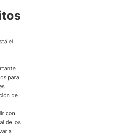
itos
stá el
rtante
tos para
es
ación de
dir con
al de los
var a