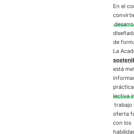
En el c
convirti
desarro
diseñad
de forma
La Acad
sosteni
está me
informa
práctica
lectiva 
trabajo
oferta 
con los
habilida