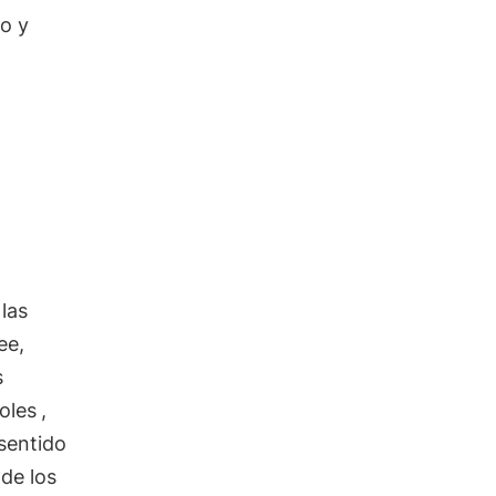
o y
las
ee,
s
oles
,
 sentido
 de los