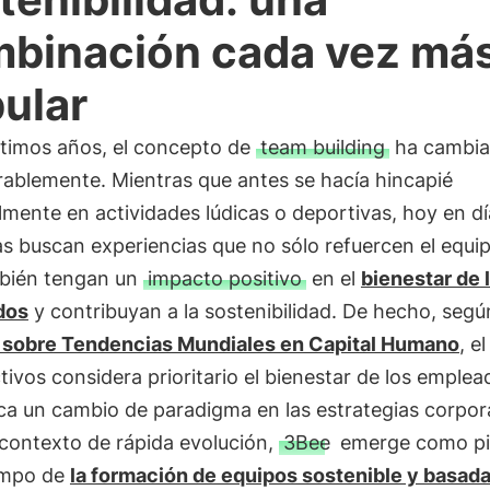
binación cada vez má
ular
ltimos años, el concepto de
team building
ha cambi
rablemente. Mientras que antes se hacía hincapié
lmente en actividades lúdicas o deportivas, hoy en dí
 buscan experiencias que no sólo refuercen el equip
bién tengan un
impacto positivo
en el
bienestar de 
dos
y contribuyan a la sostenibilidad. De hecho, segú
 sobre Tendencias Mundiales en Capital Humano
, e
ctivos considera prioritario el bienestar de los emplea
ca un cambio de paradigma en las estrategias corpor
 contexto de rápida evolución,
3Bee
emerge como pi
ampo de
la formación de equipos sostenible y basada