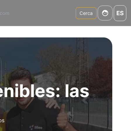
ES
.com
Cerca
nibles: las
os