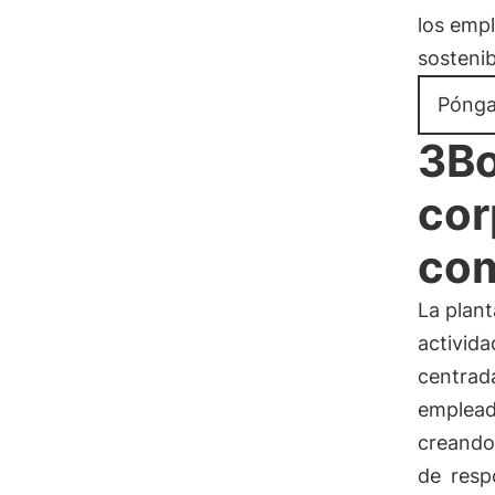
los emp
sostenib
Pónga
3Bo
cor
com
La plan
activida
centrad
emplead
creando 
de
resp