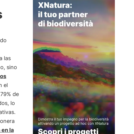
s
ado
a las
o, sino
los
n el
l 79% de
dos, lo
ativas.
onera
 en la