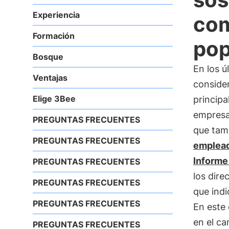
Experiencia
com
Formación
pop
Bosque
En los ú
Ventajas
conside
Elige 3Bee
principa
empresas
PREGUNTAS FRECUENTES
que tam
PREGUNTAS FRECUENTES
emplea
Informe
PREGUNTAS FRECUENTES
los dire
PREGUNTAS FRECUENTES
que indi
PREGUNTAS FRECUENTES
En este
en el c
PREGUNTAS FRECUENTES