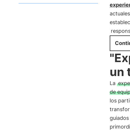
experie
actuales
estable
respons
Conti
"Ex
un 
La
expe
de equi
los part
transfor
guiados
primordi