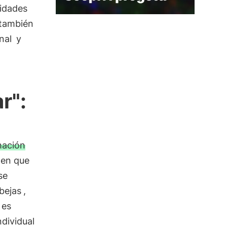
sidades
 también
nal
y
r":
mación
 en que
se
bejas
,
es
dividual