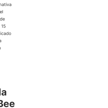
mativa
el
 de
 15
ficado
a
n
la
Bee