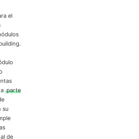
ra el
á
módulos
uilding.
ódulo
o
entas
na
parte
de
n su
mple
las
al de