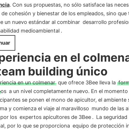
ncia
. Con sus propuestas, no sólo satisface las nece
 de cohesión y bienestar de los empleados, sino que
ce un nuevo estándar al combinar
desarrollo profesio
abilidad medioambiental
.
nuar
periencia en el colmena
team building único
riencia en un colmenar
que ofrece 3Bee lleva la
for
pos
a un nivel completamente nuevo. En el momento
icipantes se ponen el mono de apicultor, el ambiente 
ma y comienza el viaje al maravilloso
mundo de las a
 por los
expertos apicultores de 3Bee
.
La seguridad
al, por lo que se proporciona
equipo de protección in