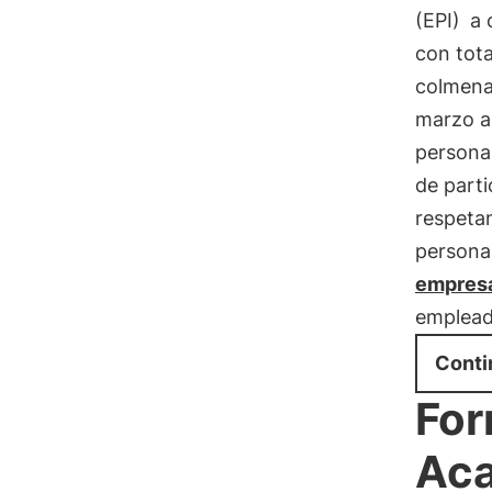
(EPI)
a 
con tota
colmenar
marzo a 
personas
de parti
respeta
persona
empresa
emplead
Conti
For
Aca