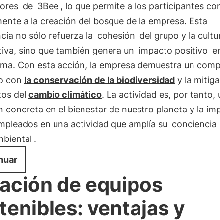
dores
de
3Bee
, lo que permite a los participantes con
ente a la creación del bosque de la empresa. Esta
cia no sólo refuerza la
cohesión
del grupo y la cultu
tiva, sino que también genera un
impacto positivo
en
ema. Con esta acción, la empresa demuestra un com
o con
la conservación de la biodiversidad
y la mitig
tos del
cambio climático
. La actividad es, por tanto,
n concreta en el bienestar de nuestro planeta y la im
empleados en una actividad que amplía su
conciencia
biental
.
nuar
ación de equipos
tenibles: ventajas y