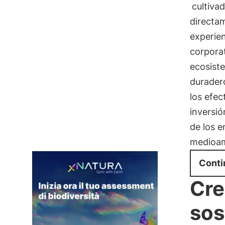
cultiva
directam
experien
corpora
ecosist
durader
los efec
inversió
de los 
medioam
Conti
Cre
sos