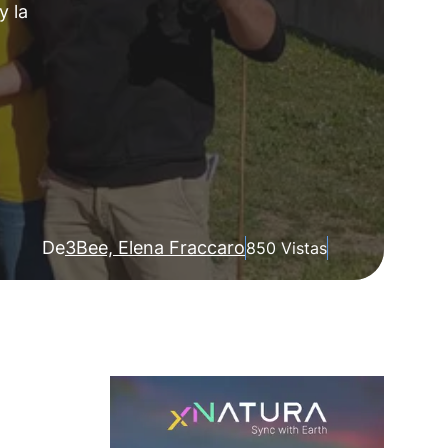
y la
De
3Bee, Elena Fraccaro
850 Vistas