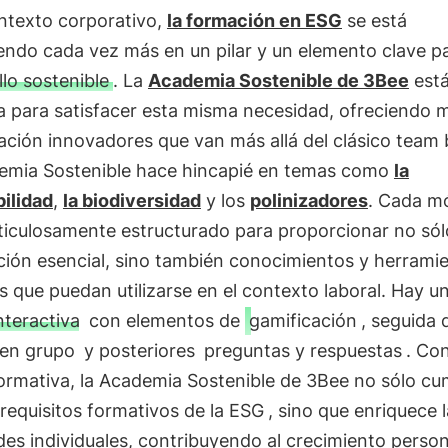
ontexto corporativo,
la formación en ESG
se está
endo cada vez más en un pilar y un elemento clave pa
llo sostenible
. La
Academia Sostenible de 3Bee
est
a para satisfacer esta misma necesidad, ofreciendo 
ción innovadores que van más allá del clásico team b
emia Sostenible hace hincapié en temas como
la
bilidad
,
la biodiversidad
y los
polinizadores
. Cada m
ticulosamente estructurado para proporcionar no sól
ción esencial, sino también conocimientos y herrami
s que puedan utilizarse en el contexto laboral. Hay u
interactiva
con elementos de
gamificación
, seguida 
 en grupo
y posteriores
preguntas y respuestas
. Co
formativa, la Academia Sostenible de 3Bee no sólo cu
requisitos formativos de la ESG
, sino que enriquece 
des individuales, contribuyendo al crecimiento person