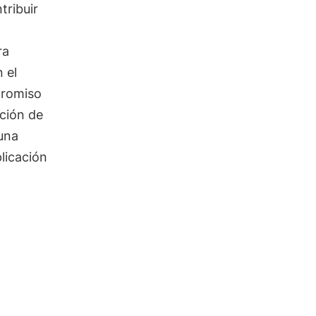
tribuir
ra
 el
promiso
ación de
 una
plicación