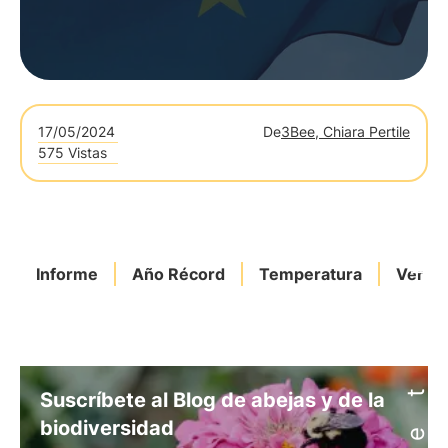
17/05/2024
De
3Bee, Chiara Pertile
575 Vistas
Informe
Año Récord
Temperatura
Veran
Suscríbete al Blog de abejas y de la
biodiversidad