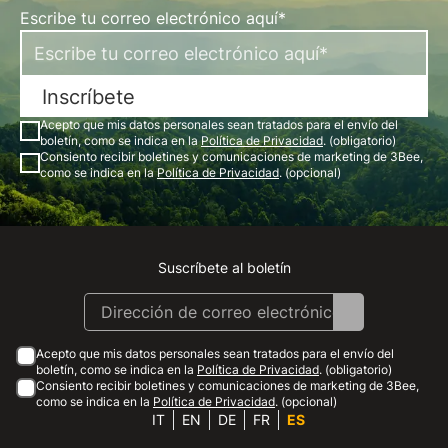
Escribe tu correo electrónico aquí*
Inscríbete
Acepto que mis datos personales sean tratados para el envío del
boletín, como se indica en la
Política de Privacidad
. (obligatorio)
Consiento recibir boletines y comunicaciones de marketing de 3Bee,
como se indica en la
Política de Privacidad
. (opcional)
Suscríbete al boletín
Instagram
Facebook
Linkedin
Youtube
Acepto que mis datos personales sean tratados para el envío del
boletín, como se indica en la
Política de Privacidad
. (obligatorio)
Consiento recibir boletines y comunicaciones de marketing de 3Bee,
como se indica en la
Política de Privacidad
. (opcional)
IT
EN
DE
FR
ES