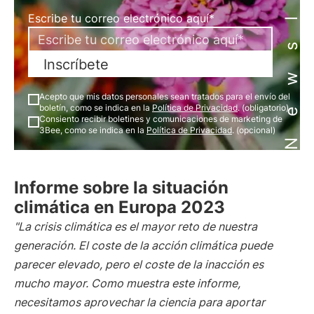
Newsletter
Escribe tu correo electrónico aquí*
Inscríbete
Acepto que mis datos personales sean tratados para el envío del
boletín, como se indica en la
Política de Privacidad
. (obligatorio)
Consiento recibir boletines y comunicaciones de marketing de
3Bee, como se indica en la
Política de Privacidad
. (opcional)
Informe sobre la situación
climática en Europa 2023
"La crisis climática es el mayor reto de nuestra
generación. El coste de la acción climática puede
parecer elevado, pero el coste de la inacción es
mucho mayor. Como muestra este informe,
necesitamos aprovechar la ciencia para aportar