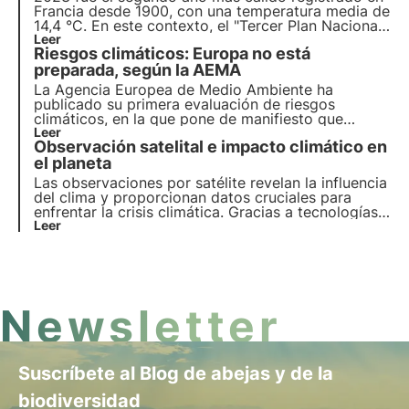
Francia desde 1900, con una temperatura media de
14,4 °C. En este contexto, el "Tercer Plan Nacional
de Adaptación al Cambio Climático" se activará en
Leer
Riesgos climáticos: Europa no está
el verano de 2024. Más información sobre las
medidas del plan en este artículo.
preparada, según la AEMA
La Agencia Europea de Medio Ambiente ha
publicado su primera evaluación de riesgos
climáticos, en la que pone de manifiesto que
Europa no está preparada para hacer frente a los
Leer
Observación satelital e impacto climático en
crecientes desafíos climáticos. Más información en
este artículo.
el planeta
Las observaciones por satélite revelan la influencia
del clima y proporcionan datos cruciales para
enfrentar la crisis climática. Gracias a tecnologías
avanzadas y colaboraciones internacionales, los
Leer
satélites vigilan ecosistemas, biodiversidad y
fenómenos atmosféricos.
Newsletter
Suscríbete al Blog de abejas y de la
biodiversidad