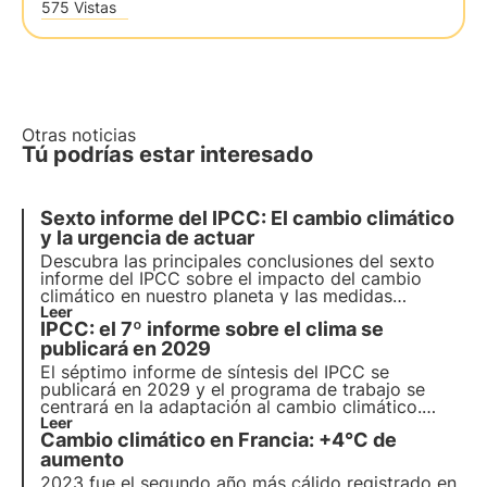
575 Vistas
Otras noticias
Tú podrías estar interesado
Sexto informe del IPCC: El cambio climático
y la urgencia de actuar
Descubra las principales conclusiones del sexto
informe del IPCC sobre el impacto del cambio
climático en nuestro planeta y las medidas
necesarias para mitigar sus efectos. El sexto
Leer
IPCC: el 7º informe sobre el clima se
informe de síntesis para responsables políticos,
publicado el 20 de marzo, destaca las cuestiones
publicará en 2029
críticas y las soluciones al respecto.
El séptimo informe de síntesis del IPCC se
publicará en 2029 y el programa de trabajo se
centrará en la adaptación al cambio climático.
Infórmese en este artículo sobre los retos y
Leer
Cambio climático en Francia: +4°C de
objetivos del IPCC y cuál será la estructura del
séptimo informe del IPCC sobre el clima.
aumento
2023 fue el segundo año más cálido registrado en