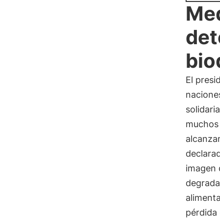
Med
det
bio
El pres
nacione
solidari
muchos 
alcanza
declarad
imagen 
degradac
alimenta
pérdida 