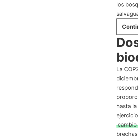
los bosq
salvagua
Conti
Dos
bio
La COP2
diciembr
respond
proporc
hasta la
ejercici
cambio 
brechas