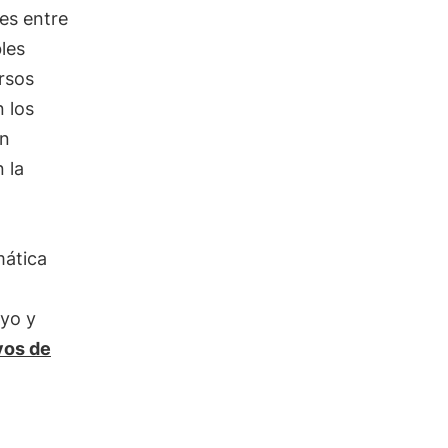
es entre
les
rsos
 los
un
 la
mática
d
oyo y
vos de