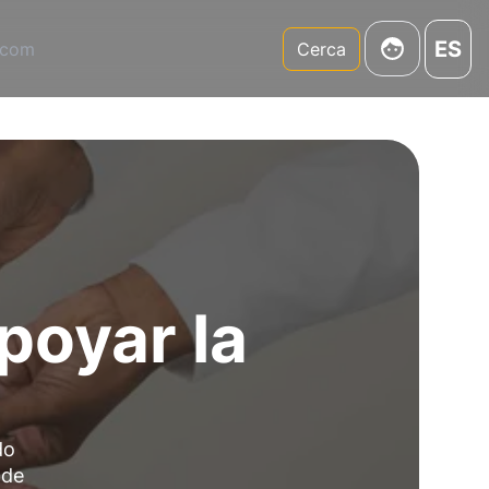
ES
.com
Cerca
poyar la
do
 de