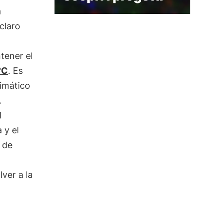
a
 claro
tener el
°C
. Es
limático
.
l
 y el
 de
ver a la