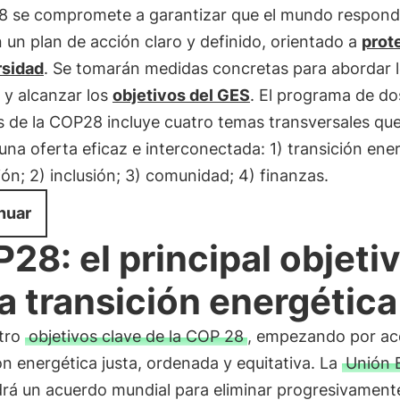
8 se compromete a garantizar que el mundo respond
un plan de acción claro y definido, orientado a
prot
rsidad
. Se tomarán medidas concretas para abordar l
 y alcanzar los
objetivos del GES
. El programa de do
 de la COP28 incluye cuatro temas transversales qu
na oferta eficaz e interconectada: 1) transición ene
ón; 2) inclusión; 3) comunidad; 4) finanzas.
nuar
28: el principal objeti
la transición energética
tro
objetivos clave de la COP 28
, empezando por ace
ón energética justa, ordenada y equitativa. La
Unión 
rá un acuerdo mundial para eliminar progresivamente