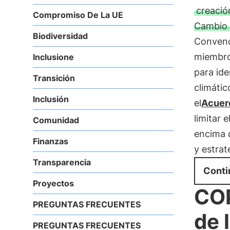
creació
Compromiso De La UE
Cambio 
Biodiversidad
Convenc
miembro
Inclusione
para ide
Transición
climátic
Inclusión
el
Acuerd
limitar 
Comunidad
encima d
Finanzas
y estrat
Transparencia
Conti
Proyectos
COP
PREGUNTAS FRECUENTES
de 
PREGUNTAS FRECUENTES