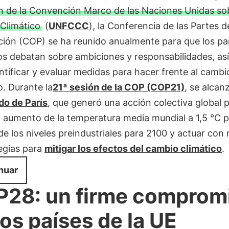
n de la Convención Marco de las Naciones Unidas sob
Climático
(
UNFCCC
), la Conferencia de las Partes d
ión (COP) se ha reunido anualmente para que los pa
s debatan sobre ambiciones y responsabilidades, as
ntificar y evaluar medidas para hacer frente al cambi
o. Durante la
21ª sesión de la COP (COP21)
, se alcan
o de París
, que generó una acción colectiva global 
el aumento de la temperatura media mundial a 1,5 °C 
e los niveles preindustriales para 2100 y actuar con
egias para
mitigar los efectos del cambio climático
.
nuar
28: un firme comprom
los países de la UE