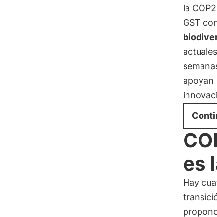
la COP2
GST con 
biodive
actuales
semanas
apoyan u
innovaci
Conti
COP
es 
Hay cua
transici
propond