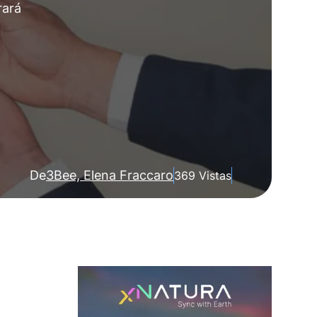
rará
De
3Bee, Elena Fraccaro
369 Vistas
a