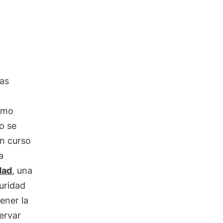
las
cómo
o se
en curso
a
dad
, una
guridad
ener la
servar