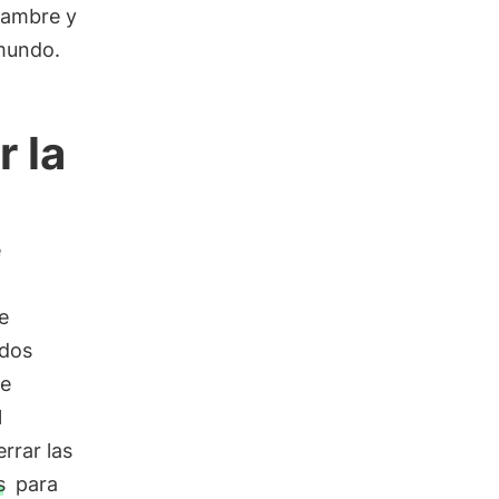
hambre y
 mundo.
 la
e
e
ados
te
l
rrar las
s
para