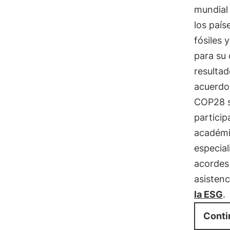
mundial 
los país
fósiles 
para su
resultad
acuerdo 
COP28 se
partici
académic
especial
acordes 
asistenc
la ESG
.
Conti