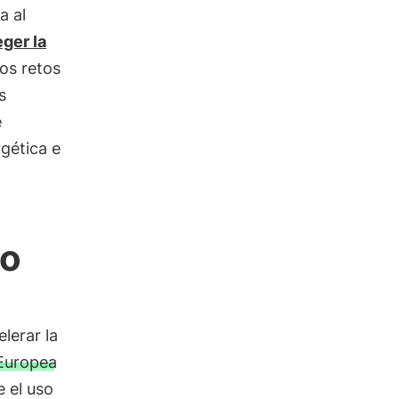
a al
eger la
os retos
s
e
rgética e
vo
lerar la
Europea
 el uso