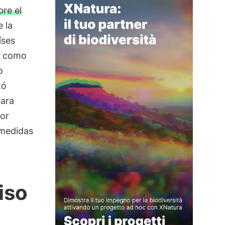
re el
e la
íses
í como
o
zó
para
por
 medidas
iso