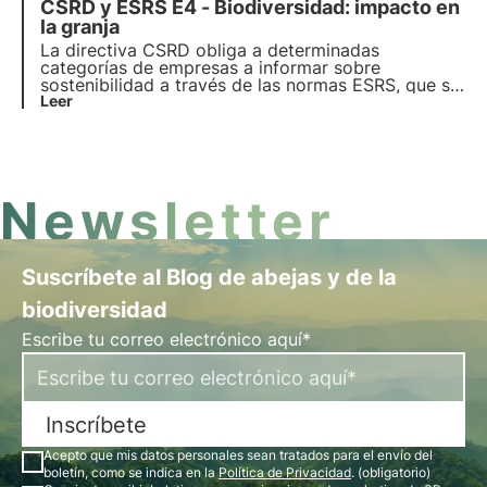
CSRD y ESRS E4 - Biodiversidad: impacto en
sostenibilidad" para certificar la conformidad de
los informes de sostenibilidad. Más información en
la granja
este artículo.
La directiva CSRD obliga a determinadas
categorías de empresas a informar sobre
sostenibilidad a través de las normas ESRS, que se
basan en el principio de doble materialidad. En
Leer
concreto, la norma ESRS E4 exige informar sobre
los impactos y dependencias de la biodiversidad y
los ecosistemas.
Newsletter
Suscríbete al Blog de abejas y de la
biodiversidad
Escribe tu correo electrónico aquí*
Inscríbete
Acepto que mis datos personales sean tratados para el envío del
boletín, como se indica en la
Política de Privacidad
. (obligatorio)