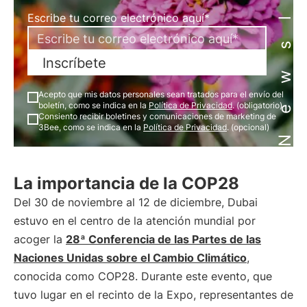
Newsletter
Escribe tu correo electrónico aquí*
Inscríbete
Acepto que mis datos personales sean tratados para el envío del
boletín, como se indica en la
Política de Privacidad
. (obligatorio)
Consiento recibir boletines y comunicaciones de marketing de
3Bee, como se indica en la
Política de Privacidad
. (opcional)
La importancia de la COP28
Del 30 de noviembre al 12 de diciembre, Dubai
estuvo en el centro de la atención mundial por
acoger la
28ª Conferencia de las Partes de las
Naciones Unidas sobre el Cambio Climático
,
conocida como COP28. Durante este evento, que
tuvo lugar en el recinto de la Expo, representantes de