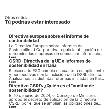
Otras noticias
Tú podrías estar interesado
Directiva europea sobre el informe de
sostenibilidad
La Directiva Europea sobre Informes de
Sostenibilidad Corporativa regula la obligación de
determinadas empresas de comunicar información
no financiera mediante la elaboración de un
Leer
CSRD: Directiva de la UE e informes de
Informe de Sostenibilidad. Analizamos en detalle
los objetivos de la Directiva y cómo deben
sostenibilidad en Italia
alcanzarlos las empresas.
El escenario ESG cambia en cuanto a cumplimiento
y perspectivas con la inclusión de la DSRL directa.
Analizamos las distintas reformas iniciadas en Italia
con el objetivo de aventajar a otros países de la
Leer
Directiva CSRD: ¿Quién es el "auditor de
UE en la transición sostenible.
sostenibilidad"?
El 10 de junio de 2024, el Consejo de Ministros
aprobó el decreto de aplicación de la Directiva
CSRD, por el que se amplían las obligaciones de
información y se introduce la figura del "auditor de
Leer