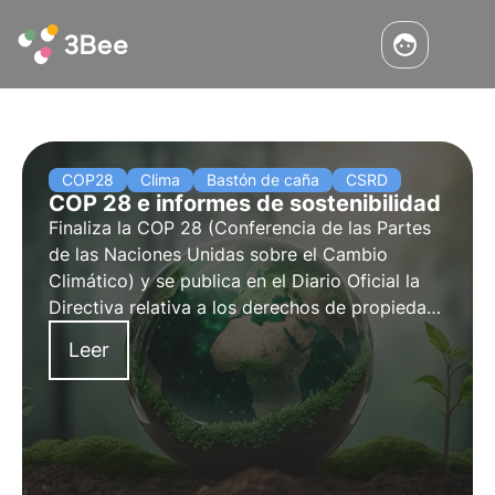
COP28
Clima
Bastón de caña
CSRD
COP 28 e informes de sostenibilidad
Finaliza la COP 28 (Conferencia de las Partes
de las Naciones Unidas sobre el Cambio
Climático) y se publica en el Diario Oficial la
Directiva relativa a los derechos de propiedad
intelectual relacionados con el medio
Leer
ambiente. Se perfilan cambios hacia la
protección de la biodiversidad en los informes
de sostenibilidad de las empresas y el Global
Stocktake.