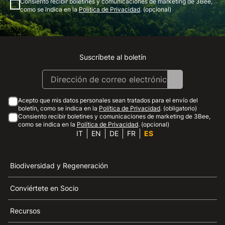
Consiento recibir boletines y comunicaciones de marketing de 3Bee,
como se indica en la
Política de Privacidad
. (opcional)
Suscríbete al boletín
Instagram
Facebook
Linkedin
Youtube
Acepto que mis datos personales sean tratados para el envío del
boletín, como se indica en la
Política de Privacidad
. (obligatorio)
Consiento recibir boletines y comunicaciones de marketing de 3Bee,
como se indica en la
Política de Privacidad
. (opcional)
IT
EN
DE
FR
ES
Biodiversidad y Regeneración
Conviértete en Socio
Recursos