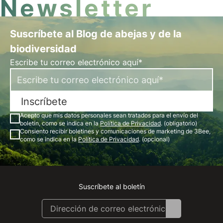
Newsletter
Suscríbete al Blog de abejas y de la
biodiversidad
Escribe tu correo electrónico aquí*
Inscríbete
Acepto que mis datos personales sean tratados para el envío del
boletín, como se indica en la
Política de Privacidad
. (obligatorio)
Consiento recibir boletines y comunicaciones de marketing de 3Bee,
como se indica en la
Política de Privacidad
. (opcional)
Suscríbete al boletín
Instagram
Facebook
Linkedin
Youtube