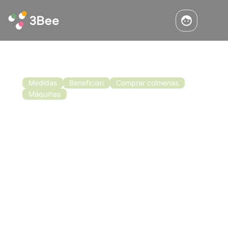
Medidas
Beneficiari
Comprar colmenas
Máquinas
Convocatoria de financiación para la
apicultura en la región de los
Abruzos
Acaba de aprobarse la tercera convocatoria
del Subprograma 2017/2019 de la Región de
los Abruzos para la campaña apícola
2018/2019. Los objetivos fijados en la
convocatoria son desarrollar y mejorar el
Leer
sector apícola de la región respetando el
medio ambiente.