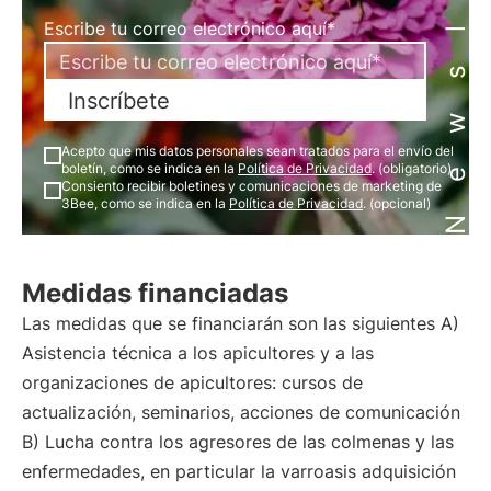
Newsletter
Escribe tu correo electrónico aquí*
Inscríbete
Acepto que mis datos personales sean tratados para el envío del
boletín, como se indica en la
Política de Privacidad
. (obligatorio)
Consiento recibir boletines y comunicaciones de marketing de
3Bee, como se indica en la
Política de Privacidad
. (opcional)
Medidas financiadas
Las medidas que se financiarán son las siguientes A)
Asistencia técnica a los apicultores y a las
organizaciones de apicultores: cursos de
actualización, seminarios, acciones de comunicación
B) Lucha contra los agresores de las colmenas y las
enfermedades, en particular la varroasis adquisición