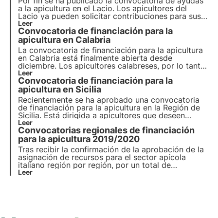
Por fin se ha publicado la convocatoria de ayudas
a la apicultura en el Lacio. Los apicultores del
Lacio ya pueden solicitar contribuciones para sus
actividades apícolas.
Leer
Convocatoria de financiación para la
apicultura en Calabria
La convocatoria de financiación para la apicultura
en Calabria está finalmente abierta desde
diciembre. Los apicultores calabreses, por lo tanto,
ahora también pueden presentar solicitudes para
Leer
Convocatoria de financiación para la
sus actividades apícolas. La nueva convocatoria
de financiación se aprobó con vistas a mejorar el
apicultura en Sicilia
desarrollo de la apicultura.
Recientemente se ha aprobado una convocatoria
de financiación para la apicultura en la Región de
Sicilia. Está dirigida a apicultores que deseen
aumentar su producción y mejorar la calidad de
Leer
Convocatorias regionales de financiación
sus productos.
para la apicultura 2019/2020
Tras recibir la confirmación de la aprobación de la
asignación de recursos para el sector apícola
italiano región por región, por un total de
7.089.436 euros procedentes de fuentes
Leer
comunitarias y estatales.