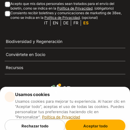
Acepto que mis datos personales sean tratados para el envío del
boletín, como se indica en la
Política de Privacidad
. (obligatorio)
Consiento recibir boletines y comunicaciones de marketing de 3Bee,
como se indica en la
Política de Privacidad
. (opcional)
IT
EN
DE
FR
ES
Biodiversidad y Regeneración
Conviértete en Socio
Recursos
Usamos cookies
3Bee es el referente de la sostenibilidad, la defensa de
Usamos cookies para mejorar tu experiencia. Al hacer clic en
las abejas y la biodiversidad
"Aceptar todo", aceptas el uso de todas las cookies. Puedes
personalizar tus preferencias haciendo clic en
"Personalizar".
Política de Privacidad
3Bee S.R.L Via Pastrengo 14, 20159, Milano (MI)
P.IVA: IT09711590969
Rechazar todo
Aceptar todo
3Bee GmbHSede legale: Oranienburger Straße 23, 10178