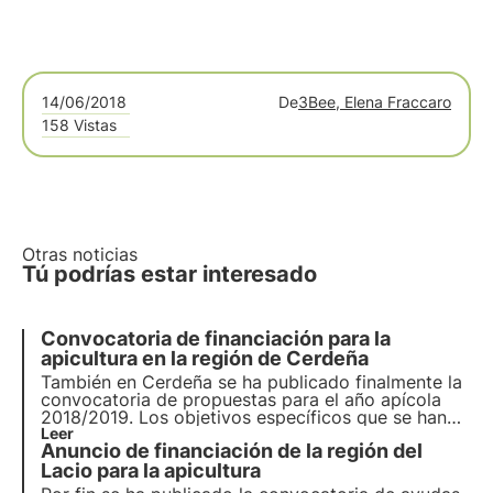
14/06/2018
De
3Bee, Elena Fraccaro
158 Vistas
Otras noticias
Tú podrías estar interesado
Convocatoria de financiación para la
apicultura en la región de Cerdeña
También en Cerdeña se ha publicado finalmente la
convocatoria de propuestas para el año apícola
2018/2019. Los objetivos específicos que se han
fijado pretenden aumentar la eficacia y la
Leer
Anuncio de financiación de la región del
comercialización de los productos apícolas.
Convocatoria de ayudas a la apicultura en la
Lacio para la apicultura
región de Cerdeña