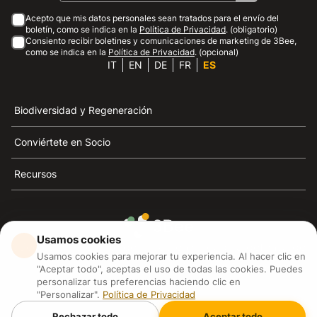
Acepto que mis datos personales sean tratados para el envío del
boletín, como se indica en la
Política de Privacidad
. (obligatorio)
Consiento recibir boletines y comunicaciones de marketing de 3Bee,
como se indica en la
Política de Privacidad
. (opcional)
IT
EN
DE
FR
ES
Biodiversidad y Regeneración
Conviértete en Socio
Recursos
Usamos cookies
3Bee es el referente de la sostenibilidad, la defensa de
Usamos cookies para mejorar tu experiencia. Al hacer clic en
las abejas y la biodiversidad
"Aceptar todo", aceptas el uso de todas las cookies. Puedes
personalizar tus preferencias haciendo clic en
"Personalizar".
Política de Privacidad
3Bee S.R.L Via Pastrengo 14, 20159, Milano (MI)
P.IVA: IT09711590969
Rechazar todo
Aceptar todo