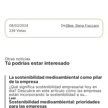
08/02/2024
De
3Bee, Elena Fraccaro
239 Vistas
Otras noticias
Tú podrías estar interesado
La sostenibilidad medioambiental como pilar
de la empresa
¿Qué significa sostenibilidad empresarial hoy en
día? Descubre en este artículo cómo las empresas
están incorporando la sostenibilidad a su
estrategia y su papel en la consecución de los
Leer
Sostenibilidad medioambiental: prioridades
objetivos de la Agenda 2030. Aprende más con las
Píldoras del Oasis, la Academia Digital de 3Bee.
para las empresas