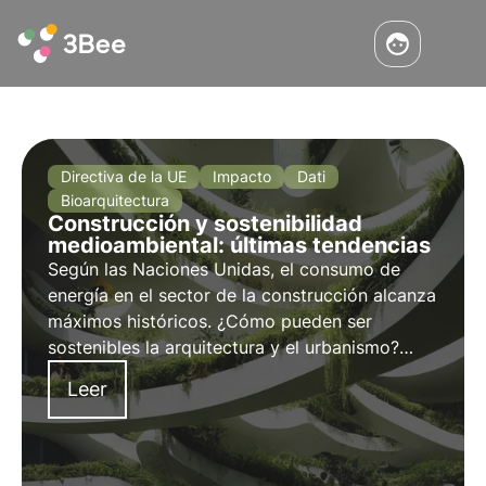
Directiva de la UE
Impacto
Dati
Bioarquitectura
Construcción y sostenibilidad
medioambiental: últimas tendencias
Según las Naciones Unidas, el consumo de
energía en el sector de la construcción alcanza
máximos históricos. ¿Cómo pueden ser
sostenibles la arquitectura y el urbanismo?
Descúbralo en este artículo sobre las nuevas
Leer
directivas europeas y el papel de la
supervisión en el sector inmobiliario y de la
construcción.