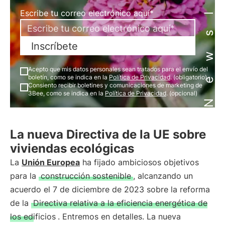
Newsletter
Escribe tu correo electrónico aquí*
Inscríbete
Acepto que mis datos personales sean tratados para el envío del
boletín, como se indica en la
Política de Privacidad
. (obligatorio)
Consiento recibir boletines y comunicaciones de marketing de
3Bee, como se indica en la
Política de Privacidad
. (opcional)
La nueva Directiva de la UE sobre
viviendas ecológicas
La
Unión Europea
ha fijado ambiciosos objetivos
para la
construcción sostenible
, alcanzando un
acuerdo el 7 de diciembre de 2023 sobre la reforma
de la
Directiva relativa a la eficiencia energética de
los edificios
. Entremos en detalles. La nueva