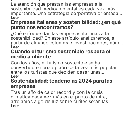
La atención que prestan las empresas a la
sostenibilidad medioambiental es cada vez más
importante. Una estrategia corporativa orientada a
la transición ecológica no es una opción, sino una
Leer
Empresas italianas y sostenibilidad: ¿en qué
necesidad. Veamos cómo hacerla propia para
crecer e impulsar la economía.
punto nos encontramos?
¿Qué enfoque dan las empresas italianas a la
sostenibilidad? En este artículo analizaremos, a
partir de algunos estudios e investigaciones, cómo
la sostenibilidad se está convirtiendo en una
Leer
Cuando el turismo sostenible respeta el
palanca empresarial estratégica que ayuda a
gestionar los riesgos y reducir los costes.
medio ambiente
Con los años, el turismo sostenible se ha
convertido en una opción cada vez más popular
entre los turistas que deciden pasar unas
vacaciones. En este artículo nos adentramos en el
Leer
Sostenibilidad: tendencias 2024 para las
ecoturismo: una tendencia en alza tanto para los
viajeros como para los establecimientos de
empresas
alojamiento.
Tras un año de calor récord y con la crisis
climática cada vez más en el punto de mira,
arrojamos algo de luz sobre cuáles serán las
tendencias de sostenibilidad para el mundo
Leer
empresarial en 2024. Descubre en este artículo
cuáles son las cuatro tendencias clave de
sostenibilidad para las empresas.