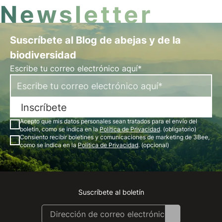
Newsletter
Suscríbete al Blog de abejas y de la
biodiversidad
Escribe tu correo electrónico aquí*
Inscríbete
Acepto que mis datos personales sean tratados para el envío del
boletín, como se indica en la
Política de Privacidad
. (obligatorio)
Consiento recibir boletines y comunicaciones de marketing de 3Bee,
como se indica en la
Política de Privacidad
. (opcional)
Suscríbete al boletín
Instagram
Facebook
Linkedin
Youtube