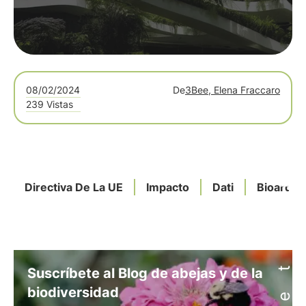
08/02/2024
De
3Bee, Elena Fraccaro
239 Vistas
Directiva De La UE
Impacto
Dati
Bioarqui
Suscríbete al Blog de abejas y de la
biodiversidad