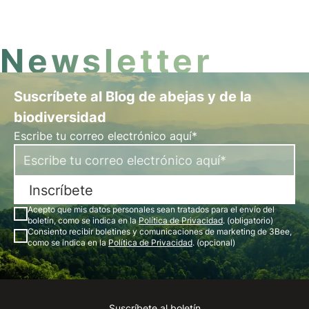
169 submetas para todos los países miembros.
Newsletter
Suscríbete al Blog de abejas y de la
biodiversidad
Escribe tu correo electrónico aquí*
Inscríbete
Acepto que mis datos personales sean tratados para el envío del
boletín, como se indica en la
Política de Privacidad
. (obligatorio)
Consiento recibir boletines y comunicaciones de marketing de 3Bee,
como se indica en la
Política de Privacidad
. (opcional)
Suscríbete al boletín