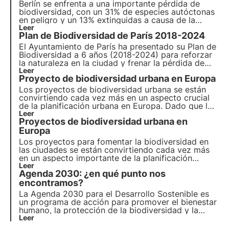
Berlín se enfrenta a una importante pérdida de
biodiversidad, con un 31% de especies autóctonas
en peligro y un 13% extinguidas a causa de la
actividad humana. Para fomentar la biodiversidad
Leer
Plan de Biodiversidad de París 2018-2024
y una metrópoli verde, se están aplicando
estrategias.
El Ayuntamiento de París ha presentado su Plan de
Biodiversidad a 6 años (2018-2024) para reforzar
la naturaleza en la ciudad y frenar la pérdida de
biodiversidad. En este artículo se describen las
Leer
Proyecto de biodiversidad urbana en Europa
distintas acciones llevadas a cabo en el marco de
este Plan de Biodiversidad.
Los proyectos de biodiversidad urbana se están
convirtiendo cada vez más en un aspecto crucial
de la planificación urbana en Europa. Dado que las
ciudades son responsables de más del 70% de las
Leer
Proyectos de biodiversidad urbana en
emisiones mundiales de carbono, resulta esencial
incorporar soluciones basadas en la naturaleza
Europa
para reducir el impacto de las actividades
Los proyectos para fomentar la biodiversidad en
humanas en el medio ambiente.
las ciudades se están convirtiendo cada vez más
en un aspecto importante de la planificación
urbana en Europa. Las ciudades son responsables
Leer
Agenda 2030: ¿en qué punto nos
de más del 70% de las emisiones mundiales de
carbono, por lo que resulta esencial desarrollar
encontramos?
soluciones ecológicas.
La Agenda 2030 para el Desarrollo Sostenible es
un programa de acción para promover el bienestar
humano, la protección de la biodiversidad y la
prosperidad económica. Examinamos los avances
Leer
en los 17 Objetivos de Desarrollo Sostenible y las