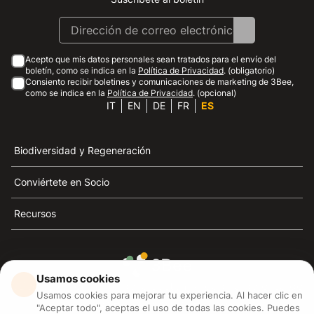
Instagram
Facebook
Linkedin
Youtube
Acepto que mis datos personales sean tratados para el envío del
boletín, como se indica en la
Política de Privacidad
. (obligatorio)
Consiento recibir boletines y comunicaciones de marketing de 3Bee,
como se indica en la
Política de Privacidad
. (opcional)
IT
EN
DE
FR
ES
Biodiversidad y Regeneración
Conviértete en Socio
Recursos
Usamos cookies
3Bee es el referente de la sostenibilidad, la defensa de
Usamos cookies para mejorar tu experiencia. Al hacer clic en
las abejas y la biodiversidad
"Aceptar todo", aceptas el uso de todas las cookies. Puedes