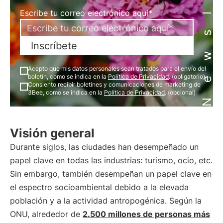
Newsletter
Escribe tu correo electrónico aquí*
Inscríbete
Acepto que mis datos personales sean tratados para el envío del
boletín, como se indica en la
Política de Privacidad
. (obligatorio)
Consiento recibir boletines y comunicaciones de marketing de
3Bee, como se indica en la
Política de Privacidad
. (opcional)
Visión general
Durante siglos, las ciudades han desempeñado un
papel clave en todas las industrias: turismo, ocio, etc.
Sin embargo, también desempeñan un papel clave en
el espectro socioambiental debido a la elevada
población y a la actividad antropogénica. Según la
ONU, alrededor de
2.500 millones de personas más