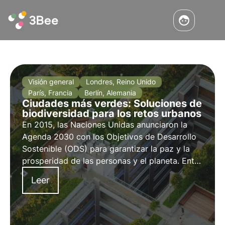
Visión general
Londres, Reino Unido
París, Francia
Berlín, Alemania
Ciudades más verdes: Soluciones de
biodiversidad para los retos urbanos
En 2015, las Naciones Unidas anunciaron la
Agenda 2030 con los Objetivos de Desarrollo
Sostenible (ODS) para garantizar la paz y la
prosperidad de las personas y el planeta. Entre
ellos, el ODS 11 se centra en transformar las
Leer
ciudades en entidades sostenibles y garantizar
su coexistencia con nuestros ecosistemas.