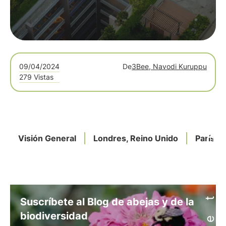
09/04/2024
De
3Bee, Navodi Kuruppu
279 Vistas
Visión General
Londres, Reino Unido
París, F
Suscríbete al Blog de abejas y de la
biodiversidad