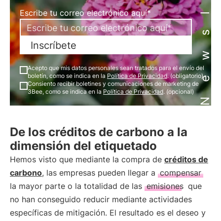
Newsletter
Escribe tu correo electrónico aquí*
Inscríbete
Acepto que mis datos personales sean tratados para el envío del
boletín, como se indica en la
Política de Privacidad
. (obligatorio)
Consiento recibir boletines y comunicaciones de marketing de
3Bee, como se indica en la
Política de Privacidad
. (opcional)
De los créditos de carbono a la
dimensión del etiquetado
Hemos visto que mediante la compra de
créditos de
carbono
, las empresas pueden llegar a
compensar
la mayor parte o la totalidad de las
emisiones
que
no han conseguido reducir mediante actividades
específicas de mitigación. El resultado es el deseo y