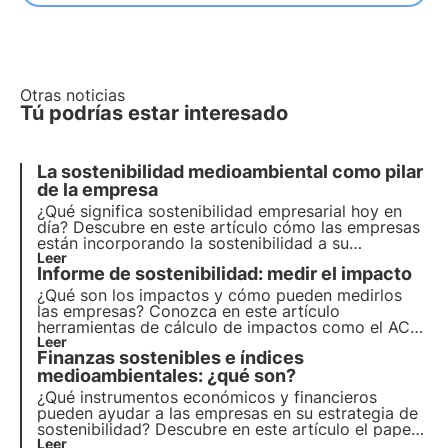
Otras noticias
Tú podrías estar interesado
La sostenibilidad medioambiental como pilar
de la empresa
¿Qué significa sostenibilidad empresarial hoy en
día? Descubre en este artículo cómo las empresas
están incorporando la sostenibilidad a su
estrategia y su papel en la consecución de los
Leer
Informe de sostenibilidad: medir el impacto
objetivos de la Agenda 2030. Aprende más con las
Píldoras del Oasis, la Academia Digital de 3Bee.
¿Qué son los impactos y cómo pueden medirlos
las empresas? Conozca en este artículo
herramientas de cálculo de impactos como el ACV
y el GHG Protocol. Aprende más con las Píldoras
Leer
Finanzas sostenibles e índices
del Oasis, la Academia Digital de 3Bee para
profesionales de la sostenibilidad.
medioambientales: ¿qué son?
¿Qué instrumentos económicos y financieros
pueden ayudar a las empresas en su estrategia de
sostenibilidad? Descubre en este artículo el papel
de las finanzas sostenibles. Aprende más con las
Leer