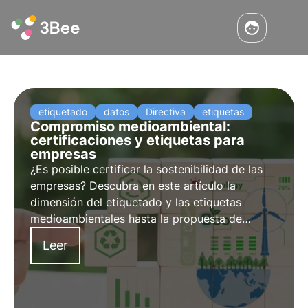
etiquetado
datos
Directiva
etiquetas
Compromiso medioambiental:
certificaciones y etiquetas para
empresas
¿Es posible certificar la sostenibilidad de las
empresas? Descubra en este artículo la
dimensión del etiquetado y las etiquetas
medioambientales hasta la propuesta de
Directiva sobre Declaraciones Verdes. Aprende
Leer
más con las Píldoras del Oasis, la Academia
Digital de 3Bee para profesionales de la
sostenibilidad.