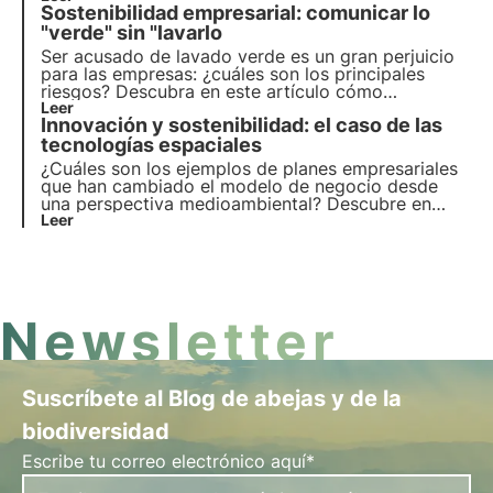
Sostenibilidad empresarial: comunicar lo
Píldoras del Oasis, la Academia Digital de 3Bee
para profesionales de la sostenibilidad.
"verde" sin "lavarlo
Ser acusado de lavado verde es un gran perjuicio
para las empresas: ¿cuáles son los principales
riesgos? Descubra en este artículo cómo
comunicar eficazmente su compromiso con la
Leer
Innovación y sostenibilidad: el caso de las
sostenibilidad. Aprende más con Píldoras del
Oasis, la Academia Digital de 3Bee para
tecnologías espaciales
profesionales de la costa.
¿Cuáles son los ejemplos de planes empresariales
que han cambiado el modelo de negocio desde
una perspectiva medioambiental? Descubre en
este artículo el papel de la innovación en la
Leer
transición ecológica. Aprende más con Píldoras del
Oasis, la Academia Digital de 3Bee para
profesionales de la sostenibilidad.
Newsletter
Suscríbete al Blog de abejas y de la
biodiversidad
Escribe tu correo electrónico aquí*