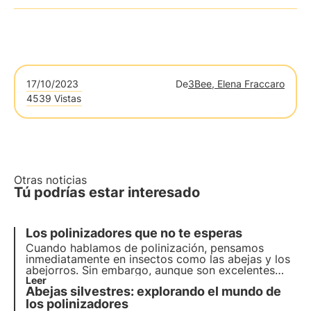
17/10/2023
De
3Bee, Elena Fraccaro
4539 Vistas
Otras noticias
Tú podrías estar interesado
Los polinizadores que no te esperas
Cuando hablamos de polinización, pensamos
inmediatamente en insectos como las abejas y los
abejorros. Sin embargo, aunque son excelentes
polinizadores, estos insectos no son los únicos que
Leer
Abejas silvestres: explorando el mundo de
contribuyen a este importante servicio del
ecosistema.
los polinizadores