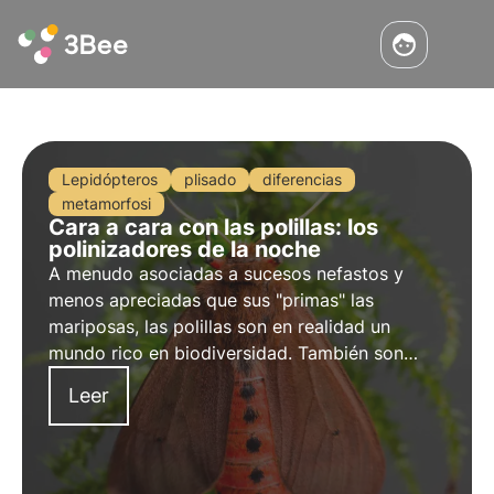
Lepidópteros
plisado
diferencias
metamorfosi
Cara a cara con las polillas: los
polinizadores de la noche
A menudo asociadas a sucesos nefastos y
menos apreciadas que sus "primas" las
mariposas, las polillas son en realidad un
mundo rico en biodiversidad. También son
insectos polinizadores muy importantes, al
Leer
igual que las más conocidas abejas, y permiten
la polinización nocturna de muchas plantas