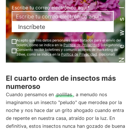
Newsletter
Escribe tu correo electrónico aquí*
Inscríbete
Acepto que mis datos personales sean tratados para el envío del
boletín, como se indica en la
Política de Privacidad
. (obligatorio)
Consiento recibir boletines y comunicaciones de marketing de
3Bee, como se indica en la
Política de Privacidad
. (opcional)
El cuarto orden de insectos más
numeroso
Cuando pensamos en
polillas
, a menudo nos
imaginamos un insecto "peludo" que merodea por la
noche y nos hace dar un grito ahogado cuando entra
de repente en nuestra casa, atraído por la luz. En
definitiva, estos insectos nunca han gozado de buena