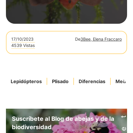
17/10/2023
De
3Bee, Elena Fraccaro
4539 Vistas
Lepidópteros
Plisado
Diferencias
Metamo
Suscríbete al Blog de abejas y de la
biodiversidad