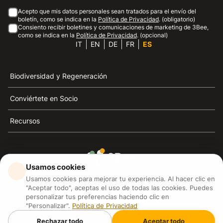
Acepto que mis datos personales sean tratados para el envío del
boletín, como se indica en la
Política de Privacidad
. (obligatorio)
Consiento recibir boletines y comunicaciones de marketing de 3Bee,
como se indica en la
Política de Privacidad
. (opcional)
IT
EN
DE
FR
ES
Biodiversidad y Regeneración
Conviértete en Socio
Recursos
Usamos cookies
3Bee es el referente de la sostenibilidad, la defensa de
Usamos cookies para mejorar tu experiencia. Al hacer clic en
las abejas y la biodiversidad
"Aceptar todo", aceptas el uso de todas las cookies. Puedes
personalizar tus preferencias haciendo clic en
"Personalizar".
Política de Privacidad
3Bee S.R.L Via Pastrengo 14, 20159, Milano (MI)
P.IVA: IT09711590969
Rechazar todo
Aceptar todo
3Bee GmbHSede legale: Oranienburger Straße 23, 10178