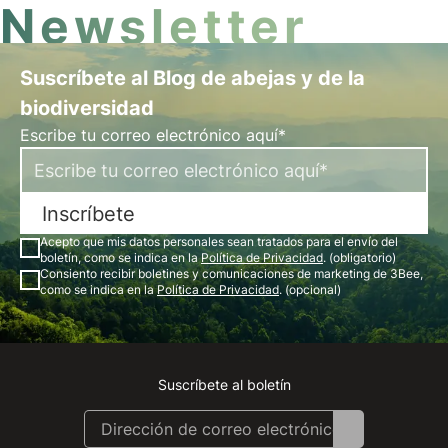
Newsletter
Suscríbete al Blog de abejas y de la
biodiversidad
Escribe tu correo electrónico aquí*
Inscríbete
Acepto que mis datos personales sean tratados para el envío del
boletín, como se indica en la
Política de Privacidad
. (obligatorio)
Consiento recibir boletines y comunicaciones de marketing de 3Bee,
como se indica en la
Política de Privacidad
. (opcional)
Suscríbete al boletín
Instagram
Facebook
Linkedin
Youtube