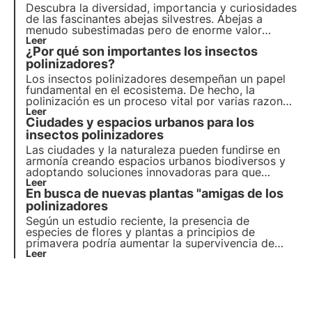
Descubra la diversidad, importancia y curiosidades
de las fascinantes abejas silvestres. Abejas a
menudo subestimadas pero de enorme valor
ecosistémico, gracias a ellas se poliniza de forma
Leer
¿Por qué son importantes los insectos
natural el 80% de los cultivos.
polinizadores?
Los insectos polinizadores desempeñan un papel
fundamental en el ecosistema. De hecho, la
polinización es un proceso vital por varias razones.
Descubrámoslo juntos en este artículo,
Leer
Ciudades y espacios urbanos para los
profundizando en algunas curiosidades
interesantes, incluyendo lo
insectos polinizadores
Las ciudades y la naturaleza pueden fundirse en
armonía creando espacios urbanos biodiversos y
adoptando soluciones innovadoras para que
abejas y mariposas prosperen en entornos
Leer
En busca de nuevas plantas "amigas de los
urbanos. Descubra en este artículo cómo las
ciudades pueden convertirse en refugios vitales
polinizadores
para los polinizadores.
Según un estudio reciente, la presencia de
especies de flores y plantas a principios de
primavera podría aumentar la supervivencia de
algunos insectos polinizadores, ampliando la lista
Leer
de plantas "amigas de los polinizadores". Más
información sobre los aliados de los polinizadores
en este artículo.