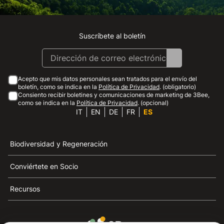
Suscríbete al boletín
Instagram
Facebook
Linkedin
Youtube
Acepto que mis datos personales sean tratados para el envío del
boletín, como se indica en la
Política de Privacidad
. (obligatorio)
Consiento recibir boletines y comunicaciones de marketing de 3Bee,
como se indica en la
Política de Privacidad
. (opcional)
IT
EN
DE
FR
ES
Biodiversidad y Regeneración
Conviértete en Socio
Recursos