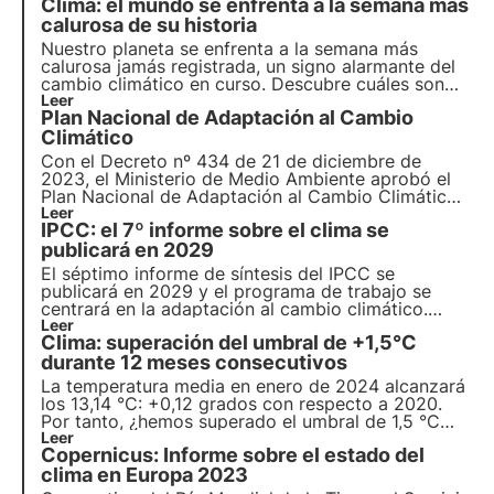
Clima: el mundo se enfrenta a la semana más
calurosa de su historia
Nuestro planeta se enfrenta a la
semana más
calurosa jamás registrada
, un signo alarmante del
cambio climático en curso. Descubre cuáles son
las consecuencias para la biodiversidad y qué
Leer
Plan Nacional de Adaptación al Cambio
medidas debemos tomar para preservarla frente al
cambio climático.
Climático
Con el Decreto nº 434 de 21 de diciembre de
2023, el Ministerio de Medio Ambiente aprobó el
Plan Nacional de Adaptación al Cambio Climático
(PNACC), un paso clave hacia una estrategia
Leer
IPCC: el 7º informe sobre el clima se
climática nacional resiliente. Descubra en este
artículo los objetivos del PNACC y cómo está
publicará en 2029
estructurado.
El séptimo informe de síntesis del IPCC se
publicará en 2029 y el programa de trabajo se
centrará en la adaptación al cambio climático.
Infórmese en este artículo sobre los retos y
Leer
Clima: superación del umbral de +1,5°C
objetivos del IPCC y cuál será la estructura del
séptimo informe del IPCC sobre el clima.
durante 12 meses consecutivos
La temperatura media en enero de 2024 alcanzará
los 13,14 °C: +0,12 grados con respecto a 2020.
Por tanto, ¿hemos superado el umbral de 1,5 °C
fijado por el Acuerdo de París? Lee más en este
Leer
Copernicus: Informe sobre el estado del
artículo sobre los últimos estudios y descubre
cómo afecta el cambio climático a la
clima en Europa 2023
biodiversidad.