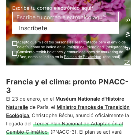
Newsletter
Escribe tu correo electrónico aquí*
Inscríbete
Acepto que mis datos personales sean tratados para el envío del
boletín, como se indica en la
Política de Privacidad
. (obligatorio)
Consiento recibir boletines y comunicaciones de marketing de
3Bee, como se indica en la
Política de Privacidad
. (opcional)
Francia y el clima: pronto PNACC-
3
El 23 de enero, en el
Muséum Nationale d'Histoire
Naturelle
de París, el
Ministro francés de Transición
Ecológica
, Christophe Béchu, anunció oficialmente la
llegada del
Tercer Plan Nacional de Adaptación al
Cambio Climático
(PNACC-3). El plan se activará