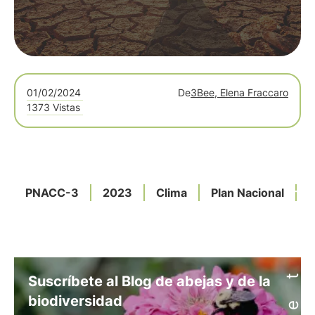
01/02/2024
De
3Bee, Elena Fraccaro
1373 Vistas
PNACC-3
2023
Clima
Plan Nacional
O
Suscríbete al Blog de abejas y de la
biodiversidad