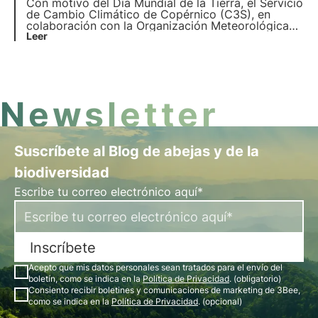
Con motivo del Día Mundial de la Tierra, el Servicio
de Cambio Climático de Copérnico (C3S), en
colaboración con la Organización Meteorológica
Mundial (OMM), ha publicado el informe sobre el
Leer
Estado Europeo del Clima 2023 (ESOTC 2023).
Conozca los detalles en este artículo.
Newsletter
Suscríbete al Blog de abejas y de la
biodiversidad
Escribe tu correo electrónico aquí*
Inscríbete
Acepto que mis datos personales sean tratados para el envío del
boletín, como se indica en la
Política de Privacidad
. (obligatorio)
Consiento recibir boletines y comunicaciones de marketing de 3Bee,
como se indica en la
Política de Privacidad
. (opcional)