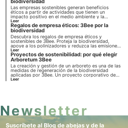
oportunidad de adoptar un árbol nectarífero.
biodiversidad
Las empresas sostenibles generan beneficios
éticos a partir de actividades que tienen un
impacto positivo en el medio ambiente y la
sociedad. Los proyectos de RSE de 3Bee
Leer
Regalos de empresa éticos: 3Bee por la
regeneran la biodiversidad. Descubra cómo ser
(más) sostenible y cómo proteger la biodiversidad
biodiversidad
implicando a sus empleados.
Descubra los regalos de empresa éticos y
sostenibles de 3Bee. Proteja la biodiversidad,
apoye a los polinizadores y reduzca las emisiones
de CO2. Regala colmenas tecnológicas, árboles de
Leer
Proyectos de sostenibilidad: por qué elegir
néctar y Polly House para dejar una huella
ecológica y una marca socialmente responsable.
Arboretum 3Bee
La creación y gestión de un arboreto es una de las
medidas de regeneración de la biodiversidad
aplicadas por 3Bee. Un proyecto corporativo de
sostenibilidad medido a través de cuadros de
Leer
mando, para un enfoque científico que evite el
riesgo de lavado verde. Más información en este
artículo.
Newsletter
Suscríbete al Blog de abejas y de la