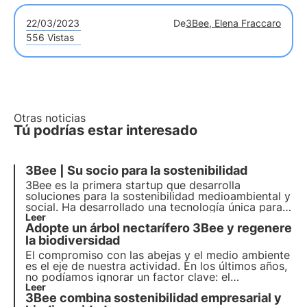
22/03/2023
De
3Bee, Elena Fraccaro
556 Vistas
Otras noticias
Tú podrías estar interesado
3Bee | Su socio para la sostenibilidad
3Bee es la primera startup que desarrolla
soluciones para la
sostenibilidad medioambiental y
social
. Ha desarrollado una tecnología única para
monitorizar las abejas y la biodiversidad. Con más
Leer
Adopte un árbol nectarífero 3Bee y regenere
de 300 empresas asociadas y más de 150.000
clientes, quiere consolidarse como líder en
la biodiversidad
protección del medio ambiente.
El compromiso con las abejas y el medio ambiente
es el eje de nuestra actividad. En los últimos años,
no podíamos ignorar un factor clave: el
agotamiento de los hábitats naturales. Hemos
Leer
3Bee combina sostenibilidad empresarial y
encontrado la manera de intervenir dando la