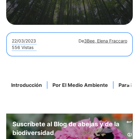
22/03/2023
De
3Bee, Elena Fraccaro
556 Vistas
Introducción
Por El Medio Ambiente
Para La
Suscríbete al Blog de abejas y de la
biodiversidad