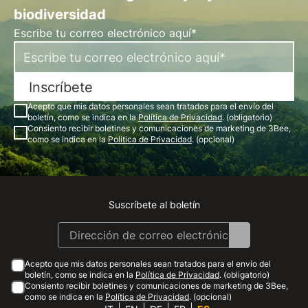
biodiversidad
Escribe tu correo electrónico aquí*
Inscríbete
Acepto que mis datos personales sean tratados para el envío del
boletín, como se indica en la
Política de Privacidad
. (obligatorio)
Consiento recibir boletines y comunicaciones de marketing de 3Bee,
como se indica en la
Política de Privacidad
. (opcional)
Suscríbete al boletín
Instagram
Facebook
Linkedin
Youtube
Acepto que mis datos personales sean tratados para el envío del
boletín, como se indica en la
Política de Privacidad
. (obligatorio)
Consiento recibir boletines y comunicaciones de marketing de 3Bee,
como se indica en la
Política de Privacidad
. (opcional)