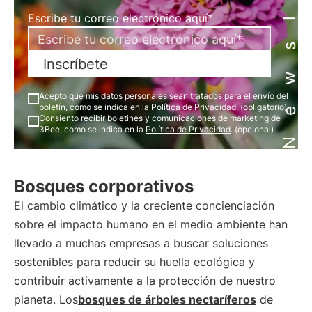
Newsletter
Escribe tu correo electrónico aquí*
Inscríbete
Acepto que mis datos personales sean tratados para el envío del
boletín, como se indica en la
Política de Privacidad
. (obligatorio)
Consiento recibir boletines y comunicaciones de marketing de
3Bee, como se indica en la
Política de Privacidad
. (opcional)
Bosques corporativos
El cambio climático y la creciente concienciación
sobre el impacto humano en el medio ambiente han
llevado a muchas empresas a buscar soluciones
sostenibles para reducir su huella ecológica y
contribuir activamente a la protección de nuestro
planeta. Los
bosques de árboles nectaríferos
de