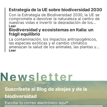
Estrategia de la UE sobre biodiversidad 2030
Con la Estrategia de Biodiversidad 2030, la UE se
compromete a
devolver la naturaleza al centro de
nuestras vidas
e invertir la degradación de los
ecosistemas.
Leer
Al adoptar un árbol nectarífero 3Bee
,
Biodiversidad y ecosistemas en Italia: un
puede ayudar a regenerar la biodiversidad para el
bienestar de las personas, el clima y el planeta.
frágil equilibrio
La contaminación, los impactos antropogénicos,
las especies exóticas y el cambio climático
amenazan la salud de los animales, las plantas y
los hábitats en los que viven. El programa de la
Leer
ONU para 2030 aboga por la protección y la
restauración. Pero es necesario actuar a tiempo.
Newsletter
Suscríbete al Blog de abejas y de la
biodiversidad
Escribe tu correo electrónico aquí*