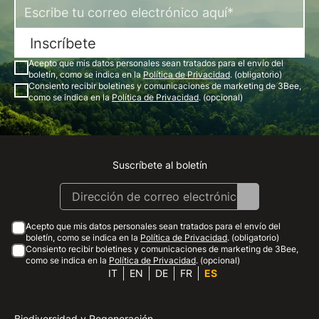
Inscríbete
Acepto que mis datos personales sean tratados para el envío del
boletín, como se indica en la
Política de Privacidad
. (obligatorio)
Consiento recibir boletines y comunicaciones de marketing de 3Bee,
como se indica en la
Política de Privacidad
. (opcional)
Suscríbete al boletín
Instagram
Facebook
Linkedin
Youtube
Acepto que mis datos personales sean tratados para el envío del
boletín, como se indica en la
Política de Privacidad
. (obligatorio)
Consiento recibir boletines y comunicaciones de marketing de 3Bee,
como se indica en la
Política de Privacidad
. (opcional)
IT
EN
DE
FR
ES
Biodiversidad y Regeneración