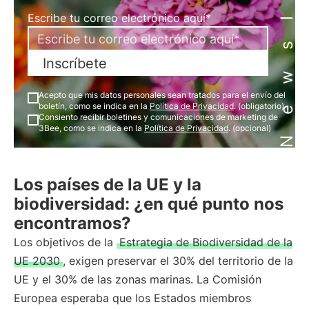
Newsletter
Escribe tu correo electrónico aquí*
Inscríbete
Acepto que mis datos personales sean tratados para el envío del
boletín, como se indica en la
Política de Privacidad
. (obligatorio)
Consiento recibir boletines y comunicaciones de marketing de
3Bee, como se indica en la
Política de Privacidad
. (opcional)
Los países de la UE y la
biodiversidad: ¿en qué punto nos
encontramos?
Los objetivos de la
Estrategia de Biodiversidad de la
UE 2030
, exigen preservar el 30% del territorio de la
UE y el 30% de las zonas marinas. La Comisión
Europea esperaba que los Estados miembros