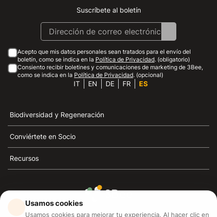
Suscríbete al boletín
Instagram
Facebook
Linkedin
Youtube
Acepto que mis datos personales sean tratados para el envío del
boletín, como se indica en la
Política de Privacidad
. (obligatorio)
Consiento recibir boletines y comunicaciones de marketing de 3Bee,
como se indica en la
Política de Privacidad
. (opcional)
IT
EN
DE
FR
ES
Biodiversidad y Regeneración
Conviértete en Socio
Recursos
Usamos cookies
3Bee es el referente de la sostenibilidad, la defensa de
Usamos cookies para mejorar tu experiencia. Al hacer clic en