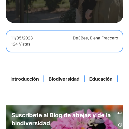
11/05/2023
De
3Bee, Elena Fraccaro
124 Vistas
Introducción
Biodiversidad
Educación
Be
Suscríbete al Blog de abejas y de la
biodiversidad