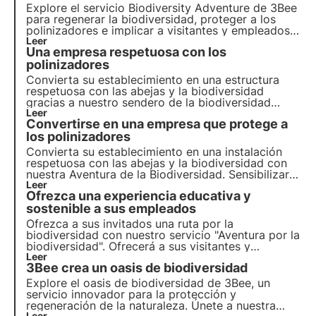
Explore el servicio Biodiversity Adventure de 3Bee
para
regenerar la biodiversidad
, proteger a los
polinizadores
e implicar a
visitantes
y
empleados
en sus instalaciones. ¡Actúa ahora por un futuro
Leer
Una empresa respetuosa con los
sostenible!
polinizadores
Convierta su establecimiento en una estructura
respetuosa con las abejas y la biodiversidad
gracias a nuestro sendero de la biodiversidad
"Aventura Biodiversidad". Concienciará a sus
Leer
Convertirse en una empresa que protege a
empleados y visitantes sobre la importancia de
preservar la biodiversidad.
los polinizadores
Convierta su establecimiento en una instalación
respetuosa con las abejas y la biodiversidad con
nuestra Aventura de la Biodiversidad. Sensibilizará
a su personal y a sus visitantes sobre la
Leer
Ofrezca una experiencia educativa y
importancia de preservar la biodiversidad.
sostenible a sus empleados
Ofrezca a sus invitados una ruta por la
biodiversidad con nuestro servicio "Aventura por la
biodiversidad". Ofrecerá a sus visitantes y
empleados una experiencia única a la vez que
Leer
3Bee crea un oasis de biodiversidad
conciencia sobre la importancia de los
polinizadores.
Explore el oasis de biodiversidad de 3Bee, un
servicio innovador para la protección y
regeneración de la naturaleza. Únete a nuestra
Leer