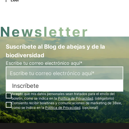
misión y descubre cómo la tecnología y el
desarrollo sostenible se entrecruzan para crear un
futuro más verde para las empresas y el planeta.
Newsletter
Suscríbete al Blog de abejas y de la
biodiversidad
Escribe tu correo electrónico aquí*
Inscríbete
Acepto que mis datos personales sean tratados para el envío del
boletín, como se indica en la
Política de Privacidad
. (obligatorio)
Consiento recibir boletines y comunicaciones de marketing de 3Bee,
como se indica en la
Política de Privacidad
. (opcional)