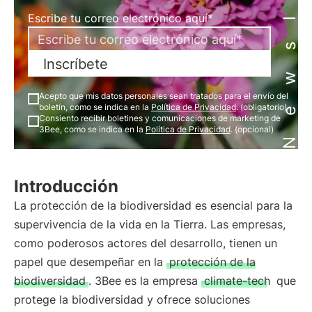
Newsletter
Escribe tu correo electrónico aquí*
Inscríbete
Acepto que mis datos personales sean tratados para el envío del
boletín, como se indica en la
Política de Privacidad
. (obligatorio)
Consiento recibir boletines y comunicaciones de marketing de
3Bee, como se indica en la
Política de Privacidad
. (opcional)
Introducción
La protección de la biodiversidad es esencial para la
supervivencia de la vida en la Tierra. Las empresas,
como poderosos actores del desarrollo, tienen un
papel que desempeñar en la
protección de la
biodiversidad
. 3Bee es la empresa
climate-tech
que
protege la biodiversidad y ofrece soluciones