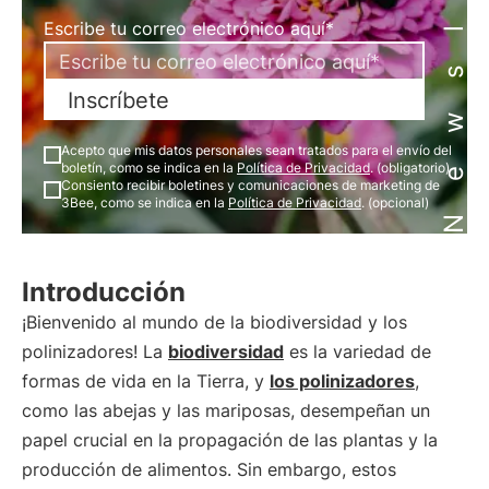
Newsletter
Escribe tu correo electrónico aquí*
Inscríbete
Acepto que mis datos personales sean tratados para el envío del
boletín, como se indica en la
Política de Privacidad
. (obligatorio)
Consiento recibir boletines y comunicaciones de marketing de
3Bee, como se indica en la
Política de Privacidad
. (opcional)
Introducción
¡Bienvenido al mundo de la biodiversidad y los
polinizadores! La
biodiversidad
es la variedad de
formas de vida en la Tierra, y
los polinizadores
,
como las abejas y las mariposas, desempeñan un
papel crucial en la propagación de las plantas y la
producción de alimentos. Sin embargo, estos