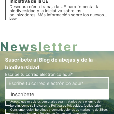
y
iniciativa de la UE
compromiso medioambiental
.
Descubra cómo trabaja la UE para fomentar la
biodiversidad y la iniciativa sobre los
polinizadores. Más información sobre los nuevos
objetivos para 2030 y el papel de 3Bee en la
Leer
protección de los polinizadores con el proyecto
Oasis de Biodiversidad.
Newsletter
Suscríbete al Blog de abejas y de la
biodiversidad
Escribe tu correo electrónico aquí*
Inscríbete
Acepto que mis datos personales sean tratados para el envío del
boletín, como se indica en la
Política de Privacidad
. (obligatorio)
Consiento recibir boletines y comunicaciones de marketing de 3Bee,
como se indica en la
Política de Privacidad
. (opcional)