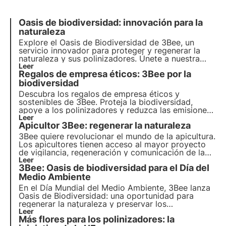
Oasis de biodiversidad: innovación para la
naturaleza
Explore el Oasis de Biodiversidad de 3Bee, un
servicio innovador para proteger y
regenerar la
naturaleza y sus polinizadores
. Únete a nuestra
misión y descubre cómo
Leer
tecnología
y
Regalos de empresa éticos: 3Bee por la
biodiversidad
se encuentran para crear un
futuro
más verde para las empresas y el planeta.
biodiversidad
Descubra los regalos de empresa éticos y
sostenibles de 3Bee. Proteja la biodiversidad,
apoye a los polinizadores y reduzca las emisiones
de CO2. Regala colmenas tecnológicas, árboles de
Leer
Apicultor 3Bee: regenerar la naturaleza
néctar y Polly House para dejar una huella
ecológica y una marca socialmente responsable.
3Bee quiere revolucionar el mundo de la apicultura.
Los apicultores tienen acceso al mayor proyecto
de vigilancia, regeneración y comunicación de la
biodiversidad. Nuestro objetivo es crear
Leer
3Bee: Oasis de biodiversidad para el Día del
agricultores de la biodiversidad.
Medio Ambiente
En el Día Mundial del Medio Ambiente, 3Bee lanza
Oasis de Biodiversidad
: una oportunidad para
regenerar la
naturaleza
y preservar los
polinizadores
Leer
. Únete a nosotros y descubre cómo
Más flores para los polinizadores: la
nuestra misión combina
tecnología
de vanguardia