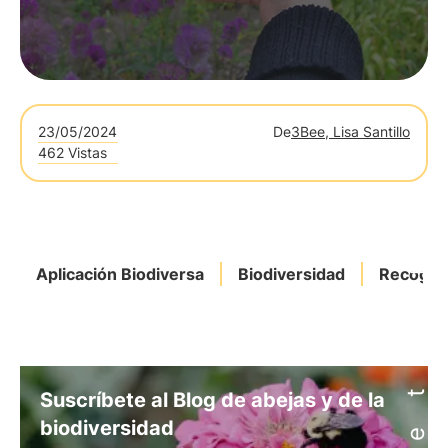
23/05/2024
De
3Bee, Lisa Santillo
462 Vistas
Aplicación Biodiversa
Biodiversidad
Recogid
Suscríbete al Blog de abejas y de la
biodiversidad