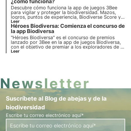
¿cómo funciona?
Descubre cómo funciona la app de juegos 3Bee
para vigilar y proteger la biodiversidad. Mazos,
logros, puntos de experiencia, Biodiverse Score y
mucho más te esperan en la app que te permite
Leer
Héroes Biodiversa: Comienza el concurso de
reconocer plantas en la naturaleza y jugar
divirtiéndote.
la app Biodiversa
"Héroes Biodiversa" es el concurso de premios
lanzado por 3Bee en la app de juegos Biodiversa,
con el objetivo de premiar a los exploradores de la
naturaleza "más biodiversos" a partir del 9 de
Leer
septiembre. Descubre en este artículo cómo
participar para intentar ganar los fantásticos
premios que se s
Newsletter
Suscríbete al Blog de abejas y de la
biodiversidad
Escribe tu correo electrónico aquí*