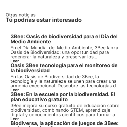
Otras noticias
Tú podrías estar interesado
3Bee: Oasis de biodiversidad para el Día del
Medio Ambiente
En el Día Mundial del Medio Ambiente, 3Bee lanza
Oasis de Biodiversidad
: una oportunidad para
regenerar la
naturaleza
y preservar los
polinizadores
Leer
. Únete a nosotros y descubre cómo
Oasis 3Bee tecnología para el monitoreo de
nuestra misión combina
tecnología
de vanguardia
y
la biodiversidad
compromiso medioambiental
.
En las Oasis de Biodiversidad de 3Bee, la
tecnología y la naturaleza se unen para crear una
armonía excepcional. Descubre las tecnologías de
vanguardia de 3Bee y su rol fundamental en la
Leer
3Bee: En la escuela por la biodiversidad. El
regeneración de los ecosistemas y la biodiversidad
dentro de las Oasis.
plan educativo gratuito
3Bee mejora su curso gratuito de educación sobre
biodiversidad, combinando STEM, aprendizaje
digital y conocimientos científicos para formar a
profesores y alumnos de primaria e inspirar a la
Leer
Biodiversa, la aplicación de juegos de 3Bee:
próxima generación.