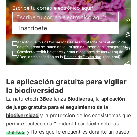
Newsletter
Escribe tu correo electrónico aquí*
Inscríbete
Acepto que mis datos personales sean tratados para el envío del
boletín, como se indica en la
Política de Privacidad
. (obligatorio)
Consiento recibir boletines y comunicaciones de marketing de
3Bee, como se indica en la
Política de Privacidad
. (opcional)
La aplicación gratuita para vigilar
la biodiversidad
La naturetech
3Bee
lanza
Biodiversa
, la
aplicación
de juego gratuita para el seguimiento de la
biodiversidad
y la protección de los ecosistemas que
permite "coleccionar" e identificar fácilmente las
plantas
y flores que te encuentres durante un paseo