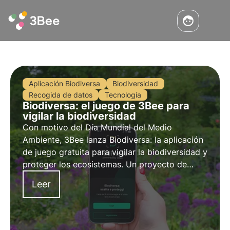
Aplicación Biodiversa
Biodiversidad
Recogida de datos
Tecnología
Biodiversa: el juego de 3Bee para
vigilar la biodiversidad
Con motivo del Día Mundial del Medio
Ambiente, 3Bee lanza Biodiversa: la aplicación
de juego gratuita para vigilar la biodiversidad y
proteger los ecosistemas. Un proyecto de
ciencia ciudadana que pretende colectivizar la
Leer
preservación de la biodiversidad a través de
"snap and protect".