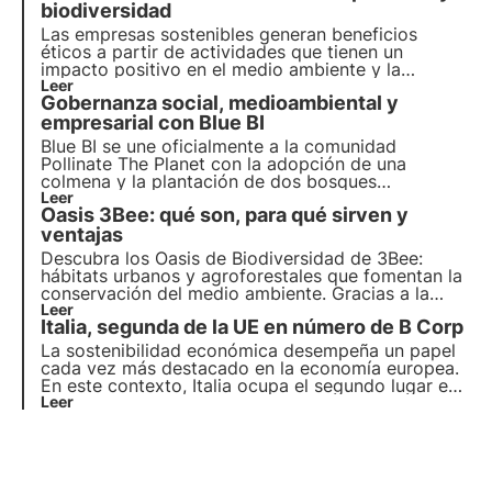
piden a las empresas que se comprometan
biodiversidad
activamente.
Las empresas sostenibles generan beneficios
éticos a partir de actividades que tienen un
impacto positivo en el medio ambiente y la
sociedad. Los proyectos de RSE de 3Bee
Leer
Gobernanza social, medioambiental y
regeneran la biodiversidad. Descubra cómo ser
(más) sostenible y cómo proteger la biodiversidad
empresarial con Blue BI
implicando a sus empleados.
Blue BI se une oficialmente a la comunidad
Pollinate The Planet con la adopción de una
colmena y la plantación de dos bosques
nectaríferos compuestos por nada menos que 200
Leer
Oasis 3Bee: qué son, para qué sirven y
árboles melíferos. El suyo es un ejemplo concreto
de sostenibilidad empresarial y regeneración de la
ventajas
biodiversidad.
Descubra los Oasis de Biodiversidad de 3Bee:
hábitats urbanos y agroforestales que fomentan la
conservación del medio ambiente. Gracias a la
tecnología de 3Bee, los Oasis conectan naturaleza
Leer
Italia, segunda de la UE en número de B Corp
y empresa, ofreciendo toda una serie de ventajas.
Únete al cambio y adopta un Oasis para proteger
La sostenibilidad económica desempeña un papel
la biodiversidad.
cada vez más destacado en la economía europea.
En este contexto, Italia ocupa el segundo lugar en
cuanto al número de empresas comprometidas
Leer
con la mejora de la sostenibilidad en sus procesos
de producción. En este artículo nos adentramos en
el mundo de las empresas B analizando algunas
investigaciones.