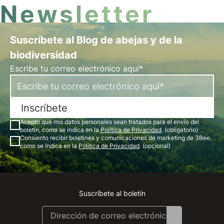
Newsletter
Suscríbete al Blog de abejas y de la
biodiversidad
Escribe tu correo electrónico aquí*
Inscríbete
Acepto que mis datos personales sean tratados para el envío del
boletín, como se indica en la
Política de Privacidad
. (obligatorio)
Consiento recibir boletines y comunicaciones de marketing de 3Bee,
como se indica en la
Política de Privacidad
. (opcional)
Suscríbete al boletín
Instagram
Facebook
Linkedin
Youtube