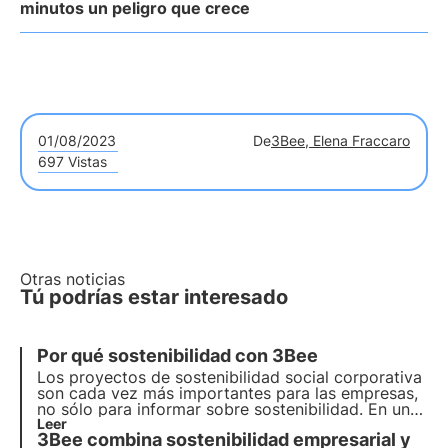
minutos un peligro que crece
01/08/2023
De
3Bee, Elena Fraccaro
697 Vistas
Otras noticias
Tú podrías estar interesado
Por qué sostenibilidad con 3Bee
Los proyectos de sostenibilidad social corporativa
son cada vez más importantes para las empresas,
no sólo para informar sobre sostenibilidad
. En un
mundo con recursos limitados y fuertes
Leer
3Bee combina sostenibilidad empresarial y
desigualdades, cada vez son más los actores que