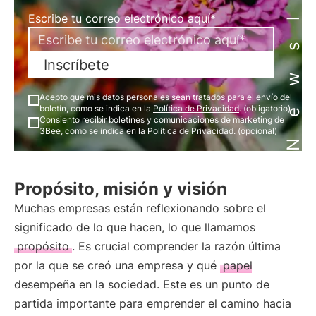
Newsletter
Escribe tu correo electrónico aquí*
Inscríbete
Acepto que mis datos personales sean tratados para el envío del
boletín, como se indica en la
Política de Privacidad
. (obligatorio)
Consiento recibir boletines y comunicaciones de marketing de
3Bee, como se indica en la
Política de Privacidad
. (opcional)
Propósito, misión y visión
Muchas empresas están reflexionando sobre el
significado de lo que hacen, lo que llamamos
propósito
. Es crucial comprender la razón última
por la que se creó una empresa y qué
papel
desempeña en la sociedad. Este es un punto de
partida importante para emprender el camino hacia