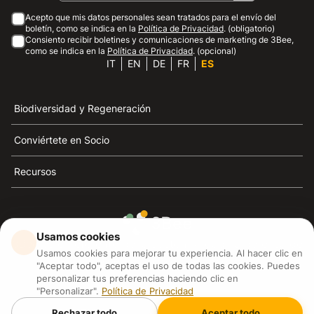
Acepto que mis datos personales sean tratados para el envío del
boletín, como se indica en la
Política de Privacidad
. (obligatorio)
Consiento recibir boletines y comunicaciones de marketing de 3Bee,
como se indica en la
Política de Privacidad
. (opcional)
IT
EN
DE
FR
ES
Biodiversidad y Regeneración
Conviértete en Socio
Recursos
Usamos cookies
3Bee es el referente de la sostenibilidad, la defensa de
Usamos cookies para mejorar tu experiencia. Al hacer clic en
las abejas y la biodiversidad
"Aceptar todo", aceptas el uso de todas las cookies. Puedes
personalizar tus preferencias haciendo clic en
"Personalizar".
Política de Privacidad
3Bee S.R.L Via Pastrengo 14, 20159, Milano (MI)
P.IVA: IT09711590969
Rechazar todo
Aceptar todo
3Bee GmbHSede legale: Oranienburger Straße 23, 10178