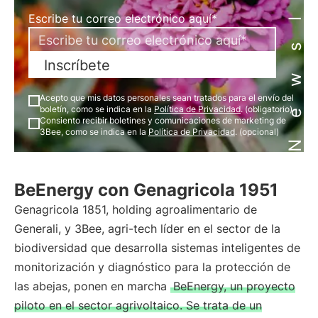
Newsletter
Escribe tu correo electrónico aquí*
Inscríbete
Acepto que mis datos personales sean tratados para el envío del
boletín, como se indica en la
Política de Privacidad
. (obligatorio)
Consiento recibir boletines y comunicaciones de marketing de
3Bee, como se indica en la
Política de Privacidad
. (opcional)
BeEnergy con Genagricola 1951
Genagricola 1851, holding agroalimentario de
Generali, y 3Bee, agri-tech líder en el sector de la
biodiversidad que desarrolla sistemas inteligentes de
monitorización y diagnóstico para la protección de
las abejas, ponen en marcha
BeEnergy, un proyecto
piloto en el sector agrivoltaico. Se trata de un