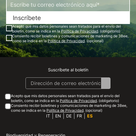
Inscríbete
Acepto que mis datos personales sean tratados para el envío del
boletín, como se indica en la
Política de Privacidad
. (obligatorio)
Consiento recibir boletines y comunicaciones de marketing de 3Bee,
como se indica en la
Política de Privacidad
. (opcional)
Suscríbete al boletín
Instagram
Facebook
Linkedin
Youtube
Acepto que mis datos personales sean tratados para el envío del
boletín, como se indica en la
Política de Privacidad
. (obligatorio)
Consiento recibir boletines y comunicaciones de marketing de 3Bee,
como se indica en la
Política de Privacidad
. (opcional)
IT
EN
DE
FR
ES
Biodiversidad y Regeneración