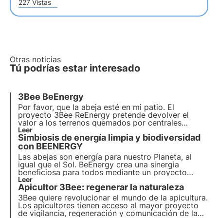
227 Vistas
Otras noticias
Tú podrías estar interesado
3Bee BeEnergy
Por favor, que la abeja esté en mi patio. El
proyecto 3Bee ReEnergy pretende devolver el
valor a los terrenos quemados por centrales
fotovoltaicas y eólicas. Por desgracia, el síndrome
Leer
Simbiosis de energía limpia y biodiversidad
NIMBY es la razón número uno por la que no se
invierte lo suficiente en renovables en Italia. Las
con BEENERGY
abejas y la energía fotovoltaica pueden darse
Las abejas son energía para nuestro Planeta, al
fuerza mutuamente.
igual que el Sol. BeEnergy crea una sinergia
beneficiosa para todos mediante un proyecto
local, tangible y mensurable que, a través de la
Leer
Apicultor 3Bee: regenerar la naturaleza
regeneración de la biodiversidad, genera un
beneficio para los actores implicados, la
3Bee quiere revolucionar el mundo de la apicultura.
comunidad local y el Medio Ambiente.
Los apicultores tienen acceso al mayor proyecto
de vigilancia, regeneración y comunicación de la