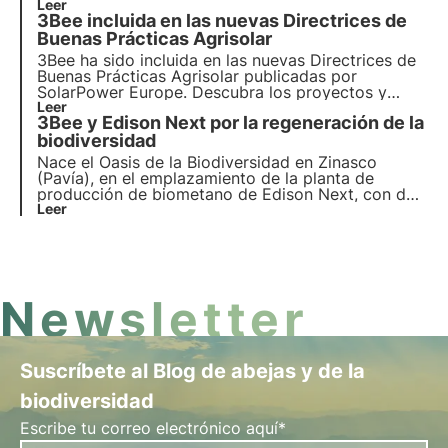
biodiversidad. Nuestro objetivo es crear
Leer
3Bee incluida en las nuevas Directrices de
agricultores de la biodiversidad.
Buenas Prácticas Agrisolar
3Bee ha sido incluida en las nuevas Directrices de
Buenas Prácticas Agrisolar publicadas por
SolarPower Europe. Descubra los proyectos y
servicios seleccionados como mejores prácticas
Leer
3Bee y Edison Next por la regeneración de la
para la regeneración, protección y seguimiento de
la biodiversidad en la industria fotovoltaica.
biodiversidad
Nace el Oasis de la Biodiversidad en Zinasco
(Pavía), en el emplazamiento de la planta de
producción de biometano de Edison Next, con dos
colmenas tecnológicas, siete refugios para
Leer
polinizadores silvestres y cincuenta plantas
nectaríferas autóctonas. Más información en este
artículo.
Newsletter
Suscríbete al Blog de abejas y de la
biodiversidad
Escribe tu correo electrónico aquí*