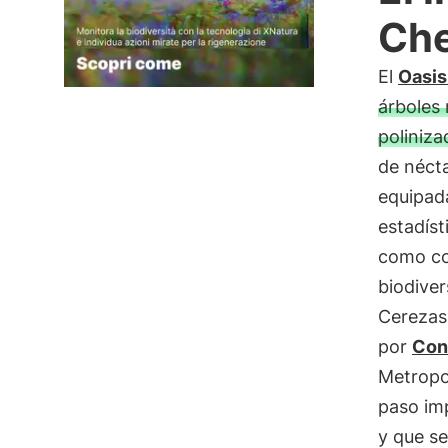
Che
El
Oasis
árboles 
poliniza
de néct
equipad
estadís
como con
biodiver
Cerezas 
por
Con
Metropo
paso imp
y que se