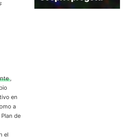
s
nte
,
pio
tivo en
 como a
 Plan de
n el