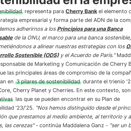
enibilidad
representa para
Cherry Bank
el elemento c
trategia empresarial y forma parte del ADN de la com
demos adherirnos a los
Principios para una Banca
sable
de la ONU, el marco para una banca sostenible,
etiéndonos a alinear nuestras estrategias con los
O
rrollo Sostenible (ODS)
y el Acuerdo de París."
Madd
esponsable de Marketing y Comunicación de Cherry 
que las principales áreas de compromiso de la compañ
san en
3 pilares de sostenibilidad
durante el trienio '2
ore, Cherry Planet y Cherries. En este contexto, so
ativas
las que se pueden encontrar en su Plan de
ilidad '23/'25.
"Nos hemos distinguido desde el princ
ión que prestamos al medio ambiente, al territorio y 
, las cerezas"
- continúa Maddalena Ganz -
"ser un 