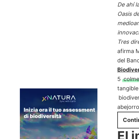
De ahí l
Oasis de
medioamb
innovaci
Tres dir
afirma 
del Ban
Biodive
5
colme
tangibl
biodive
abejorro
Conti
El 