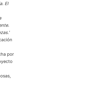
a. El
a
ente.
zas.'
cación
cha por
oyecto
posas,