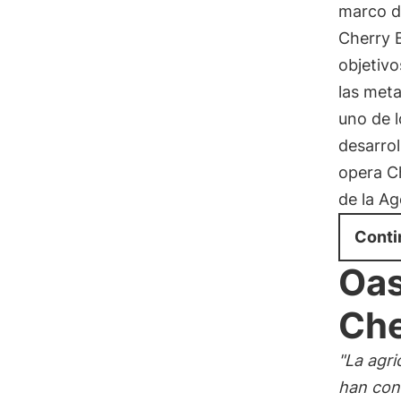
marco d
Cherry B
objetivo
las meta
uno de 
desarrol
opera Ch
de la A
Conti
Oas
Che
"La agri
han cont