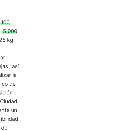
100
a
5.000
25 kg
var
ejas
, así
izar la
anco de
sición
a Ciudad
enta un
ibilidad
 de