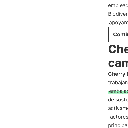
empleado
Biodiver
apoyan
Conti
Che
ca
Cherry 
trabajan
embaja
de soste
activam
factore
principa