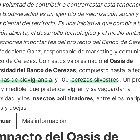
a voluntad de contribuir a contrarrestar esta tendenci
 Biodiversidad es un ejemplo de valorización social y
iental del territorio. Es una iniciativa que combina l
ón abierta, el desarrollo tecnológico y el medio ambi
ecciones importantes del proyecto del Banco de Cere
Maddalena Ganz, responsable de marketing y comuni
co de Cerezas. Con estos valores nació el
Oasis de
rsidad del Banco de Cerezas
, compuesto hasta la fe
nas de biovigilancia
y 100
cerezos silvestres
. Un pr
e y medible, que pretende
vigilar
y salvaguardar la
rsidad
y los
insectos polinizadores
, entre ellos mari
s y abejas.
nuar
Más información
impacto del Oasis de