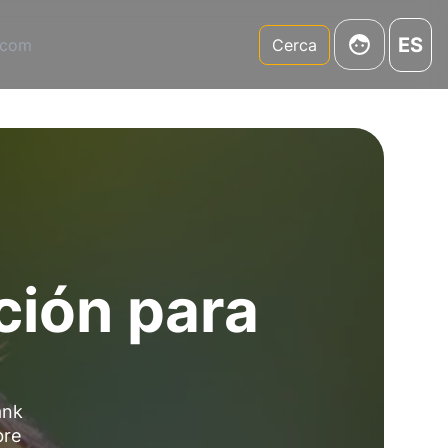
ES
.com
Cerca
ción para
ank
bre