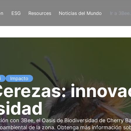
ón
ESG
Resources
Noticias del Mundo
Ir a 3Bee
i
Impacto
erezas: innova
rsidad
ión con 3Bee, el Oasis de Biodiversidad de Cherry B
ioambiental de la zona. Obtenga más información so