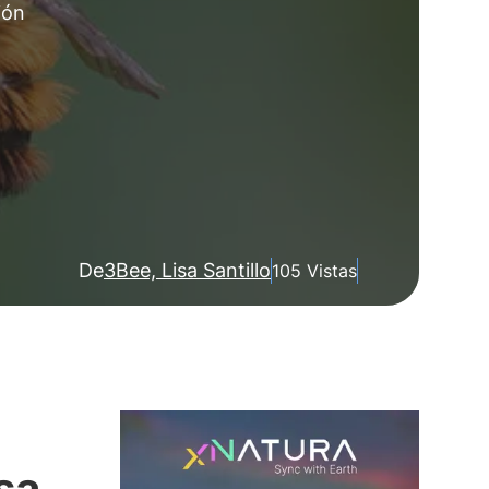
ión
De
3Bee, Lisa Santillo
105 Vistas
sa