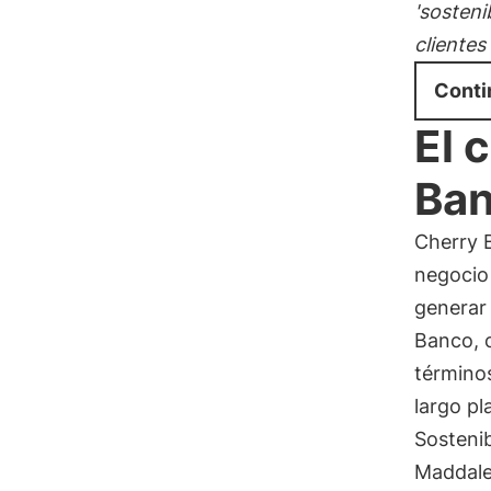
'sosteni
clientes
Conti
El 
Ban
Cherry 
negocio 
genera
Banco, c
términos
largo p
Sostenib
Maddalen