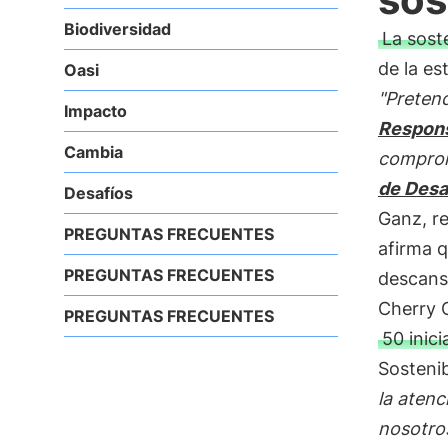
Biodiversidad
La sost
de la es
Oasi
"Preten
Impacto
Respon
Cambia
comprom
de Desa
Desafíos
Ganz, r
PREGUNTAS FRECUENTES
afirma 
PREGUNTAS FRECUENTES
descan
Cherry C
PREGUNTAS FRECUENTES
50 inici
Sostenib
la atenc
nosotros