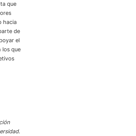
uta que
dores
o hacia
arte de
poyar el
n los que
etivos
ación
ersidad.