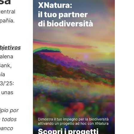
entral
pañía.
bjetivos
alena
Bank,
ía
3/'25:
n unas
ipio por
a todos
banco