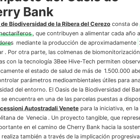
rry Bank
 de Biodiversidad de la Ribera del Cerezo
consta de
nectaríferos
, que contribuyen a alimentar cada año 
dores
mediante la producción de aproximadamente
ar
. Por otra parte, las colmenas de biomonitorización
as con la tecnología 3Bee Hive-Tech permiten obser
ticamente el estado de salud de más de
1.500.000 ab
trolar parámetros medioambientales útiles para anal
sidad del entorno. El Oasis de la Biodiversidad del B
se encuentra en una de las parcelas puestas a dispo
cessioni Autostradali Venete
para la iniciativa, en l
litana de
Venecia
. Un proyecto tangible, que repres
ortante en el camino de Cherry Bank hacia la sosten
 realiza también a través de la implicación progresiva