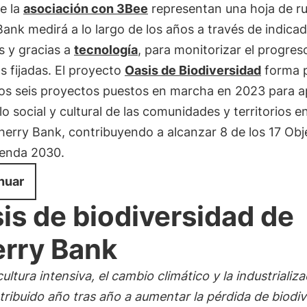
e la
asociación con 3Bee
representan una hoja de r
ank medirá a lo largo de los años a través de indica
s y gracias a
tecnología
, para monitorizar el progres
s fijadas. El proyecto
Oasis de Biodiversidad
forma p
los seis proyectos puestos en marcha en 2023 para a
lo social y cultural de las comunidades y territorios e
erry Bank, contribuyendo a alcanzar 8 de los 17 Obj
genda 2030.
nuar
is de biodiversidad de
rry Bank
cultura intensiva, el cambio climático y la industrializ
ribuido año tras año a aumentar la pérdida de biodiv