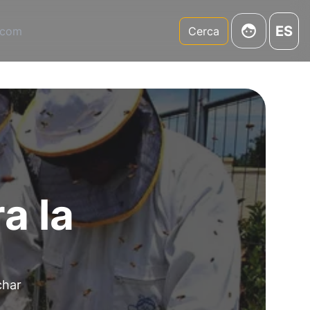
ES
.com
Cerca
a la
char