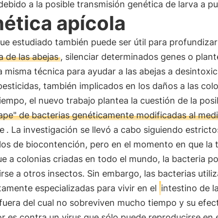
debido a la posible transmisión genética de larva a p
ética apícola
ue estudiado también puede ser útil para profundizar
a de las abejas
, silenciar determinados genes o plan
 la misma técnica para ayudar a las abejas a desintoxic
pesticidas, también implicados en los daños a las colo
empo, el nuevo trabajo plantea la cuestión de la posi
ape" de bacterias genéticamente modificadas al med
e
. La investigación se llevó a cabo siguiendo estricto
los de biocontención, pero en el momento en que la 
ue a colonias criadas en todo el mundo, la bacteria po
irse a otros insectos. Sin embargo, las bacterias utili
tamente especializadas para vivir en el
intestino de l
 fuera del cual no sobreviven mucho tiempo y su efec
r es contra un virus que sólo puede reproducirse en 