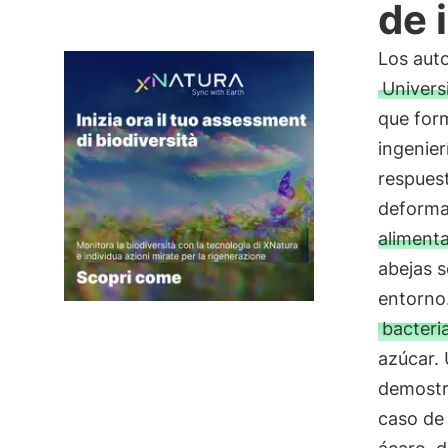
de 
Los auto
Univers
que form
ingenier
respuest
deformad
alimenta
abejas 
entorno.
bacteri
azúcar. 
demostra
caso de 