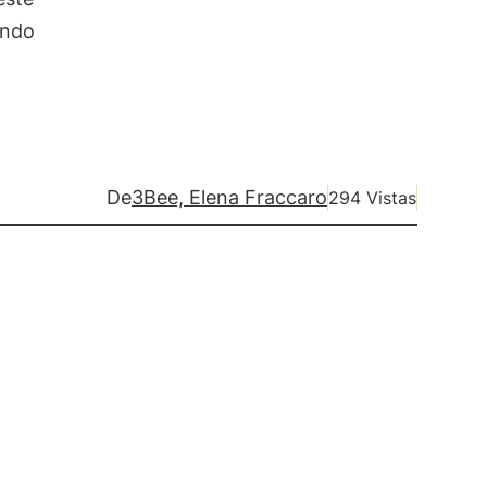
ando
De
3Bee, Elena Fraccaro
294 Vistas