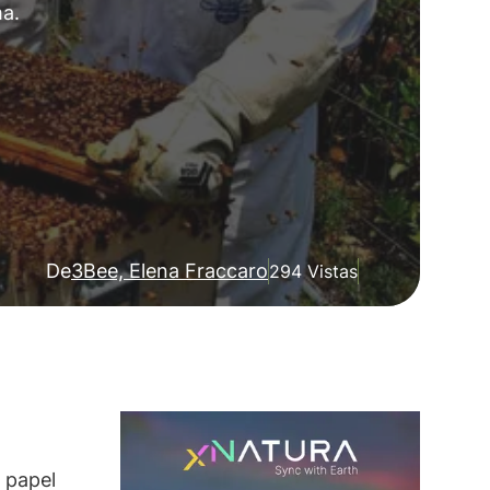
ma.
De
3Bee, Elena Fraccaro
294 Vistas
 papel