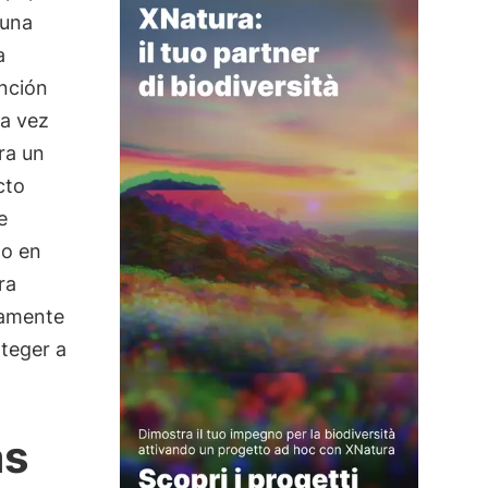
 una
a
ención
da vez
ra un
cto
e
do en
ra
camente
teger a
as