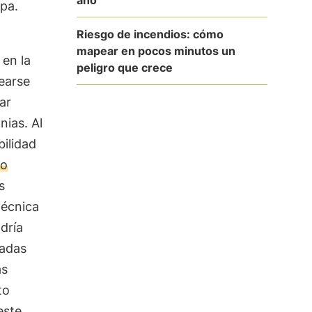
upa.
Riesgo de incendios: cómo
mapear en pocos minutos un
 en la
peligro que crece
tearse
ar
nias. Al
bilidad
io
s
técnica
dría
zadas
as
to
este