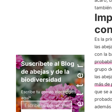
ácaro, d
también 
Imp
con
Es la p
las abej
con la 
probabil
Newsletter
Suscríbete al Blog
grupo de
de abejas y de la
las abej
biodiversidad
más de p
que se a
Escribe tu correo electrónico
aquí*
probado,
además d