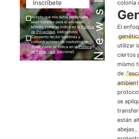
Inscríbete
colonia 
Gen
Acepto que mis datos personales
sean tratados para el envío del
El enfoq
boletín, como se indica en la
Política
de Privacidad
. (obligatorio)
genétic
Consiento recibir boletines y
comunicaciones de marketing de
utilizar
3Bee, como se indica en la
Política
de Privacidad
. (opcional)
ciertos 
mismo ti
de
"esc
ambient
protoco
se apliq
transfer
están al
abejas
,
protecto