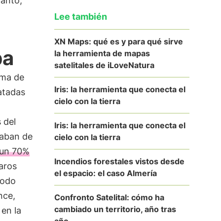
tanto,
Lee también
XN Maps: qué es y para qué sirve
ba
la herramienta de mapas
satelitales de iLoveNatura
oma de
Iris: la herramienta que conecta el
ratadas
cielo con la tierra
 del
Iris: la herramienta que conecta el
taban de
cielo con la tierra
un 70%
Incendios forestales vistos desde
aros
el espacio: el caso Almería
todo
nce,
Confronto Satelital: cómo ha
cambiado un territorio, año tras
 en la
año