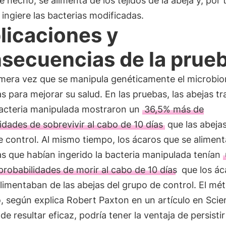
e hecho, se alimenta de los tejidos de la abeja y, por 
ingiere las bacterias modificadas.
licaciones y
secuencias de la prue
rimera vez que se manipula genéticamente el microbi
as para mejorar su salud. En las pruebas, las abejas t
bacteria manipulada mostraron un
36,5% más de
idades de sobrevivir al cabo de 10 días
que las abejas
 control. Al mismo tiempo, los ácaros que se alimen
as que habían ingerido la bacteria manipulada tenían
robabilidades de morir al cabo de 10 días
que los ác
limentaban de las abejas del grupo de control. El mé
 según explica Robert Paxton en un artículo en Scie
e resultar eficaz, podría tener la ventaja de persistir