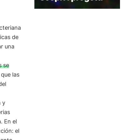
cteriana
icas de
ar una
s se
 que las
del
 y
rias
. En el
ción: el