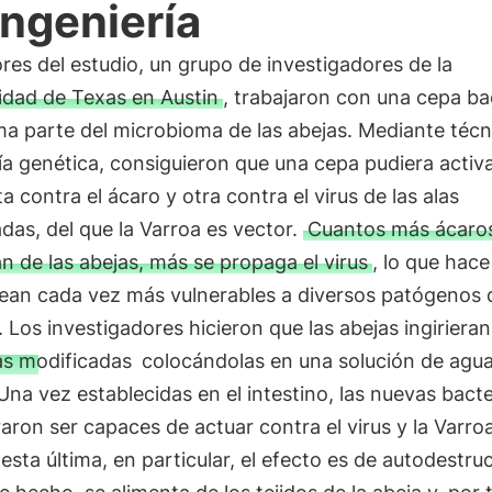
ingeniería
res del estudio, un grupo de investigadores de la
idad de Texas en Austin
, trabajaron con una cepa ba
a parte del microbioma de las abejas. Mediante técn
ía genética, consiguieron que una cepa pudiera activ
a contra el ácaro y otra contra el virus de las alas
as, del que la Varroa es vector.
Cuantos más ácaro
n de las abejas, más se propaga el virus
, lo que hace
sean cada vez más vulnerables a diversos patógenos 
 Los investigadores hicieron que las abejas ingirieran
as modificadas
colocándolas en una solución de agua
Una vez establecidas en el intestino, las nuevas bacte
ron ser capaces de actuar contra el virus y la Varroa
esta última, en particular, el efecto es de autodestruc