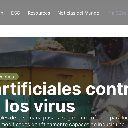
ón
ESG
Resources
Noticias del Mundo
Ir a 3Bee
nética
rtificiales contr
 los virus
nales de la semana pasada sugiere un enfoque para lu
s modificadas genéticamente capaces de inducir una