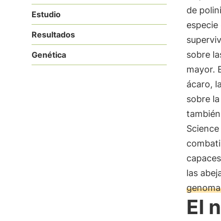
de polin
Estudio
especie
Resultados
superviv
sobre l
Genética
mayor. E
ácaro, l
sobre la
también 
Science 
combati
capaces
las abej
genoma
El 