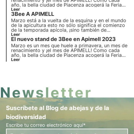
renacimiento y ¡el mes de APIMELL! Como cada
año, la bella ciudad de Piacenza acogerá la Feria
Internacional más importante dedicada a la
Leer
3Bee A APIMELL
apicultura, y como siempre 3Bee estará presente.
Marzo está a la vuelta de la esquina y en el mundo
de la apicultura esto no sólo significa el comienzo
de la temporada apícola, ¡sino también de
APIMELL! Como cada año, Piacenza acogerá la
Leer
El nuevo stand de 3Bee en Apimell 2023
exposición internacional más importante dedicada
a la apicultura.
Marzo es un mes que huele a primavera, un mes de
renacimiento y ¡el mes de APIMELL! Como cada
año, la bella ciudad de Piacenza acogerá la Feria
Internacional más importante dedicada a la
Leer
apicultura, y como siempre 3Bee estará presente.
Newsletter
Suscríbete al Blog de abejas y de la
biodiversidad
Escribe tu correo electrónico aquí*