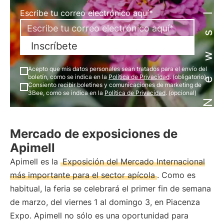
Newsletter
Escribe tu correo electrónico aquí*
Inscríbete
Acepto que mis datos personales sean tratados para el envío del
boletín, como se indica en la
Política de Privacidad
. (obligatorio)
Consiento recibir boletines y comunicaciones de marketing de
3Bee, como se indica en la
Política de Privacidad
. (opcional)
Mercado de exposiciones de
Apimell
Apimell es la
Exposición del Mercado Internacional
más importante para el sector apícola
. Como es
habitual, la feria se celebrará el primer fin de semana
de marzo, del viernes 1 al domingo 3, en Piacenza
Expo. Apimell no sólo es una oportunidad para