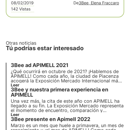
08/02/2019
De
3Bee, Elena Fraccaro
142 Vistas
Otras noticias
Tú podrías estar interesado
3Bee ad APIMELL 2021
¿Qué ocurrirá en octubre de 2021? ¡Hablemos de
APIMELL! Como cada año, la ciudad de Piacenza
acogerá la
Exposición Mercado Internacional más
importante dedicada a la apicultura
Leer
y ¡3Bee no se
3Bee y nuestra primera experiencia en
la perderá!
APIMELL
Una vez más, la cita de este año con APIMELL ha
llegado a su fin. La Exposición Mercado representa
el momento de encuentro, comparación y
actualización más importante para el mundo
Leer
3Bee presente en Apimell 2022
apícola en Italia, pero no sólo. ¡Una novedad de
esta edición ha sido la exposición de 4 días en
Marzo es un mes que huele a primavera, un mes de
lugar de 3!