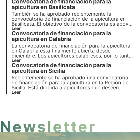
Convocatoria de financiación para la
sus actividades apícolas. La nueva convocatoria
de financiación se aprobó con el objetivo de
apicultura en Basilicata
mejorar la actividad apícola en Calabria.
También se ha aprobado recientemente la
convocatoria de financiación de la apicultura en
Basilicata. El objetivo de la convocatoria es apoyar
la aplicación de medidas para mejorar las
Leer
Convocatoria de financiación para la
condiciones de producción y comercialización de
la miel.
apicultura en Calabria
La convocatoria de financiación para la apicultura
en Calabria está finalmente abierta desde
diciembre. Los apicultores calabreses, por lo tanto,
ahora también pueden presentar solicitudes para
Leer
Convocatoria de financiación para la
sus actividades apícolas. La nueva convocatoria
de financiación se aprobó con vistas a mejorar el
apicultura en Sicilia
desarrollo de la apicultura.
Recientemente se ha aprobado una convocatoria
de financiación para la apicultura en la Región de
Sicilia. Está dirigida a apicultores que deseen
aumentar su producción y mejorar la calidad de
Leer
sus productos.
Newsletter