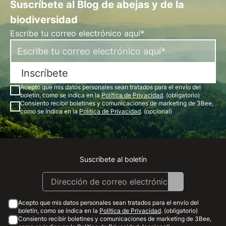
Suscríbete al Blog de abejas y de la
biodiversidad
Escribe tu correo electrónico aquí*
Inscríbete
Acepto que mis datos personales sean tratados para el envío del
boletín, como se indica en la
Política de Privacidad
. (obligatorio)
Consiento recibir boletines y comunicaciones de marketing de 3Bee,
como se indica en la
Política de Privacidad
. (opcional)
Suscríbete al boletín
Instagram
Facebook
Linkedin
Youtube
Acepto que mis datos personales sean tratados para el envío del
boletín, como se indica en la
Política de Privacidad
. (obligatorio)
Consiento recibir boletines y comunicaciones de marketing de 3Bee,