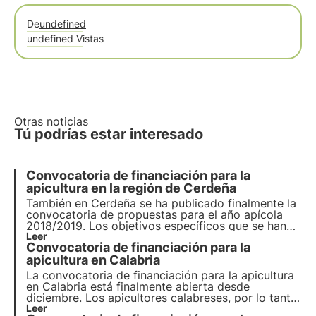
De
undefined
undefined Vistas
Otras noticias
Tú podrías estar interesado
Convocatoria de financiación para la
apicultura en la región de Cerdeña
También en Cerdeña se ha publicado finalmente la
convocatoria de propuestas para el año apícola
2018/2019. Los objetivos específicos que se han
fijado pretenden aumentar la eficacia y la
Leer
Convocatoria de financiación para la
comercialización de los productos apícolas.
Convocatoria de ayudas a la apicultura en la
apicultura en Calabria
región de Cerdeña
La convocatoria de financiación para la apicultura
en Calabria está finalmente abierta desde
diciembre. Los apicultores calabreses, por lo tanto,
ahora también pueden presentar solicitudes para
Leer