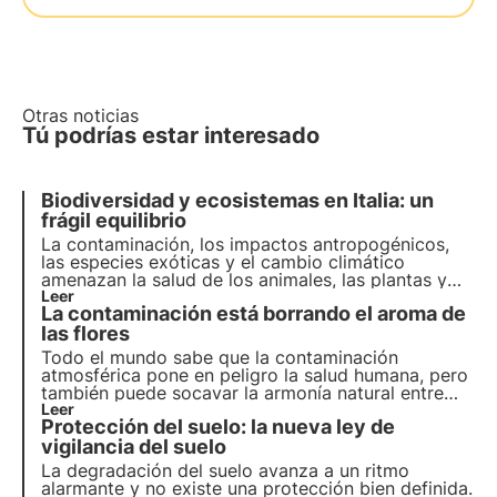
Otras noticias
Tú podrías estar interesado
Biodiversidad y ecosistemas en Italia: un
frágil equilibrio
La contaminación, los impactos antropogénicos,
las especies exóticas y el cambio climático
amenazan la salud de los animales, las plantas y
los hábitats en los que viven. El programa de la
Leer
La contaminación está borrando el aroma de
ONU para 2030 aboga por la protección y la
restauración. Pero es necesario actuar a tiempo.
las flores
Todo el mundo sabe que la contaminación
atmosférica pone en peligro la salud humana, pero
también puede socavar la armonía natural entre
polinizadores y plantas al acabar con el aroma de
Leer
Protección del suelo: la nueva ley de
las flores. Lea más en este artículo sobre el
estudio realizado y cómo afecta este fenómeno a
vigilancia del suelo
la biodiversidad.
La degradación del suelo avanza a un ritmo
alarmante y no existe una protección bien definida.