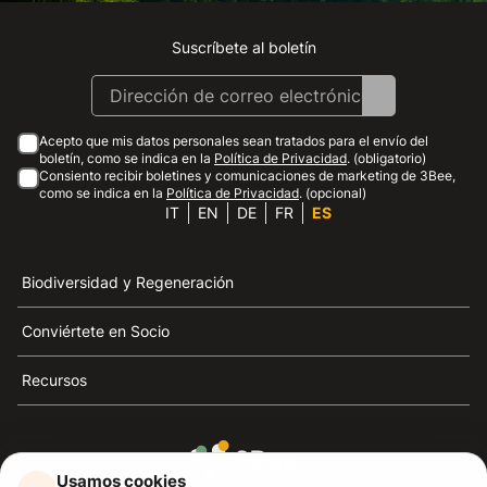
Suscríbete al boletín
Instagram
Facebook
Linkedin
Youtube
Acepto que mis datos personales sean tratados para el envío del
boletín, como se indica en la
Política de Privacidad
. (obligatorio)
Consiento recibir boletines y comunicaciones de marketing de 3Bee,
como se indica en la
Política de Privacidad
. (opcional)
IT
EN
DE
FR
ES
Biodiversidad y Regeneración
Conviértete en Socio
Recursos
Usamos cookies