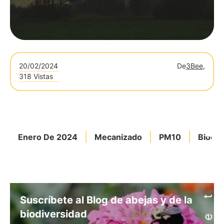
20/02/2024
De
3Bee,
318 Vistas
Enero De 2024
Mecanizado
PM10
Biodiv
Suscríbete al Blog de abejas y de la
biodiversidad