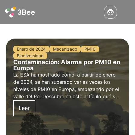
Enero de 2024
Mecanizado
PM10
Biodiversidad
Contaminación: Alarma por PM10 en
Europa
La ESA ha mostrado cómo, a partir de enero
de 2024, se han superado varias veces los
niveles de PM10 en Europa, empezando por el
valle del Po. Descubre en este artículo qué son
las PM10, cuál es su impacto en la
Leer
biodiversidad y el papel clave de la vigilancia
medioambiental en este ámbito.