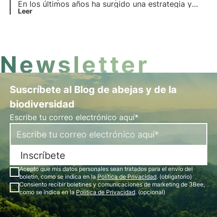
En los últimos años ha surgido una estrategia y
una directiva europeas para la protección y
Leer
restauración de este componente tan
interconectado con nuestra salud como es el
suelo.
Newsletter
Suscríbete al Blog de abejas y de la
biodiversidad
Escribe tu correo electrónico aquí*
Inscríbete
Acepto que mis datos personales sean tratados para el envío del
boletín, como se indica en la
Política de Privacidad
. (obligatorio)
Consiento recibir boletines y comunicaciones de marketing de 3Bee,
como se indica en la
Política de Privacidad
. (opcional)