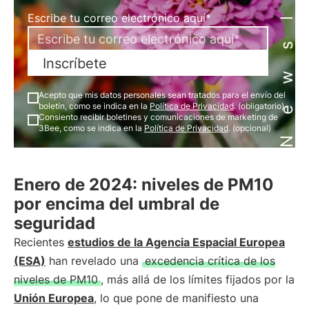
Newsletter
Escribe tu correo electrónico aquí*
Inscríbete
Acepto que mis datos personales sean tratados para el envío del
boletín, como se indica en la
Política de Privacidad
. (obligatorio)
Consiento recibir boletines y comunicaciones de marketing de
3Bee, como se indica en la
Política de Privacidad
. (opcional)
Enero de 2024: niveles de PM10
por encima del umbral de
seguridad
Recientes
estudios de la Agencia Espacial Europea
(ESA)
han revelado una
excedencia crítica de los
niveles de PM10
, más allá de los límites fijados por la
Unión Europea
, lo que pone de manifiesto una