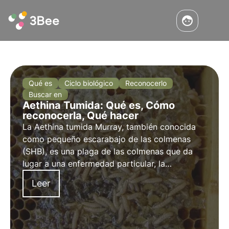
Qué es
Ciclo biológico
Reconocerlo
Buscar en
Aethina Tumida: Qué es, Cómo
reconocerla, Qué hacer
La Aethina tumida Murray, también conocida
como pequeño escarabajo de las colmenas
(SHB), es una plaga de las colmenas que da
lugar a una enfermedad particular, la
aethiniosis, de la que hay que informar. Este
Leer
parásito es originario de Sudáfrica y en
algunas zonas de cont