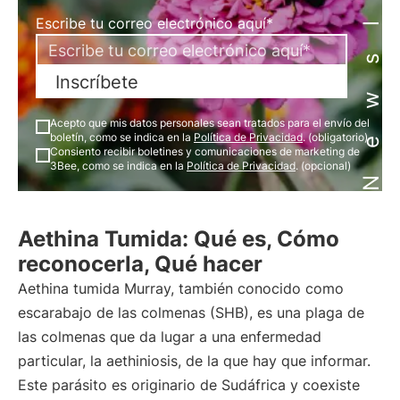
Newsletter
Escribe tu correo electrónico aquí*
Inscríbete
Acepto que mis datos personales sean tratados para el envío del
boletín, como se indica en la
Política de Privacidad
. (obligatorio)
Consiento recibir boletines y comunicaciones de marketing de
3Bee, como se indica en la
Política de Privacidad
. (opcional)
Aethina Tumida: Qué es, Cómo
reconocerla, Qué hacer
Aethina tumida Murray, también conocido como
escarabajo de las colmenas (SHB), es una plaga de
las colmenas que da lugar a una enfermedad
particular, la aethiniosis, de la que hay que informar.
Este parásito es originario de Sudáfrica y coexiste