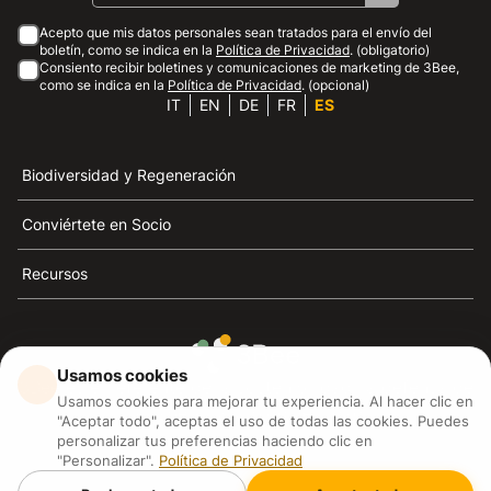
Acepto que mis datos personales sean tratados para el envío del
boletín, como se indica en la
Política de Privacidad
. (obligatorio)
Consiento recibir boletines y comunicaciones de marketing de 3Bee,
como se indica en la
Política de Privacidad
. (opcional)
IT
EN
DE
FR
ES
Biodiversidad y Regeneración
Conviértete en Socio
Recursos
Usamos cookies
3Bee es el referente de la sostenibilidad, la defensa de
Usamos cookies para mejorar tu experiencia. Al hacer clic en
las abejas y la biodiversidad
"Aceptar todo", aceptas el uso de todas las cookies. Puedes
personalizar tus preferencias haciendo clic en
"Personalizar".
Política de Privacidad
3Bee S.R.L Via Pastrengo 14, 20159, Milano (MI)
P.IVA: IT09711590969