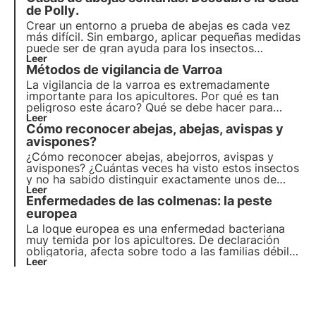
juntos lo que nos contó!
de Polly
.
Crear un entorno a prueba de abejas es cada vez
más difícil. Sin embargo, aplicar pequeñas medidas
puede ser de gran ayuda para los insectos
polinizadores. No solo puedes plantar flores que
Leer
Métodos de
vigilancia de Varroa
protejan a las abejas, sino también
alojar un hogar
para abejas solitarias y polinizadores silvestres
.
La vigilancia de la varroa
es extremadamente
importante para los apicultores. Por qué es tan
peligroso este ácaro? Qué se debe hacer para
evaluar el nivel de infestación de una colmena?
Leer
Cómo reconocer
abejas, abejas, avispas y
¡Averigüémoslo juntos!
avispones
?
¿Cómo reconocer abejas, abejorros, avispas y
avispones? ¿Cuántas veces ha visto estos insectos
y no ha sabido distinguir exactamente unos de
otros? He aquí la guía definitiva para reconocer
Leer
Enfermedades de las colmenas: la peste
exactamente a estos pequeños insectos y sus
valiosas actividades, ¡sin confundirlos más!
europea
La loque europea es una enfermedad bacteriana
muy temida por los apicultores. De declaración
obligatoria, afecta sobre todo a las familias débiles
o sometidas a diversas tensiones ambientales o
Leer
nutricionales. Aunque existen curas para las
colonias, la prevención es la única arma eficaz
contra esta enfermedad.