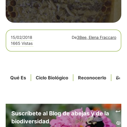
15/02/2018
De
3Bee, Elena Fraccaro
1665 Vistas
Qué Es
Ciclo Biológico
Reconocerlo
Busc
Suscríbete al Blog de abejas y de la
biodiversidad