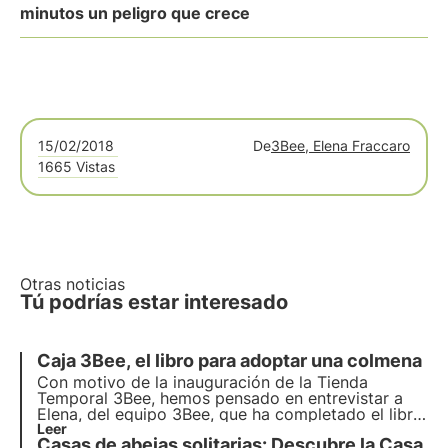
minutos un peligro que crece
15/02/2018
De
3Bee, Elena Fraccaro
1665 Vistas
Otras noticias
Tú podrías estar interesado
Caja 3Bee, el libro para adoptar una colmena
Con motivo de la inauguración de la Tienda
Temporal 3Bee, hemos pensado en entrevistar a
Elena, del equipo 3Bee, que ha completado el libro
Caja 3Bee. Adopta una colmena 3Bee
Leer
, con la
Casas de abejas solitarias:
Descubre la Casa
colaboración de sus compañeros. ¡Descubramos