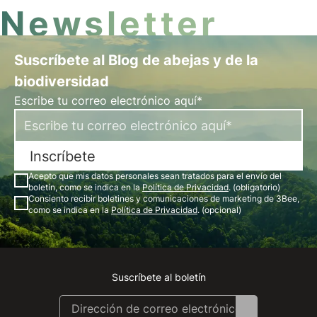
Newsletter
Suscríbete al Blog de abejas y de la
biodiversidad
Escribe tu correo electrónico aquí*
Inscríbete
Acepto que mis datos personales sean tratados para el envío del
boletín, como se indica en la
Política de Privacidad
. (obligatorio)
Consiento recibir boletines y comunicaciones de marketing de 3Bee,
como se indica en la
Política de Privacidad
. (opcional)
Suscríbete al boletín
Instagram
Facebook
Linkedin
Youtube