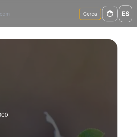
ES
.com
Cerca
.000