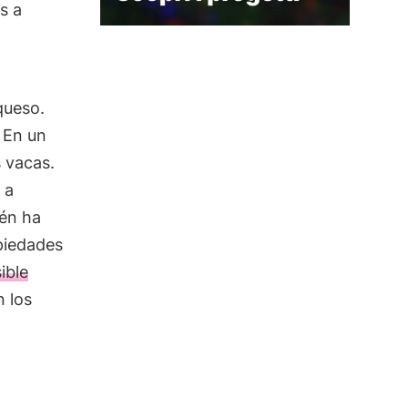
s a
 queso.
. En un
s vacas.
 a
ién ha
opiedades
ible
n los