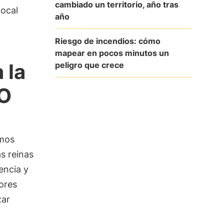
cambiado un territorio, año tras
local
año
Riesgo de incendios: cómo
mapear en pocos minutos un
 la
peligro que crece
RO
emos
s reinas
encia y
ores
zar