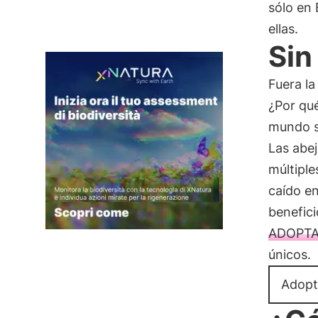
sólo en 
ellas.
Sin
Fuera la
¿Por qué
mundo si
Las abej
múltiple
caído en
benefic
ADOPTA
únicos.
Adopt