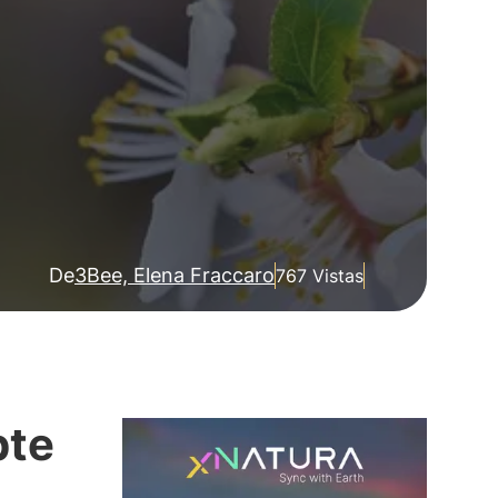
De
3Bee, Elena Fraccaro
767 Vistas
pte