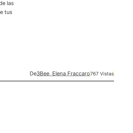
de las
e tus
De
3Bee, Elena Fraccaro
767 Vistas