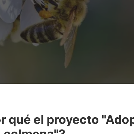
r qué el proyecto "Ado
 colmena"?