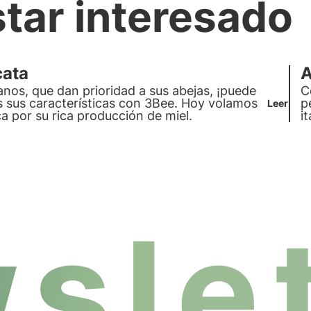
star interesado
cata
A
ianos, que dan prioridad a sus abejas, ¡puede
C
 sus características con 3Bee. Hoy volamos
p
Leer
ca por su rica producción de miel.
i
m
slet