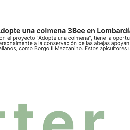
dopte una colmena 3Bee en Lombardí
on el proyecto "Adopte una colmena", tiene la oportu
ersonalmente a la conservación de las abejas apoyand
talianos, como Borgo Il Mezzanino. Estos apicultores 
antener sus colmenas controladas en todo momento
ter