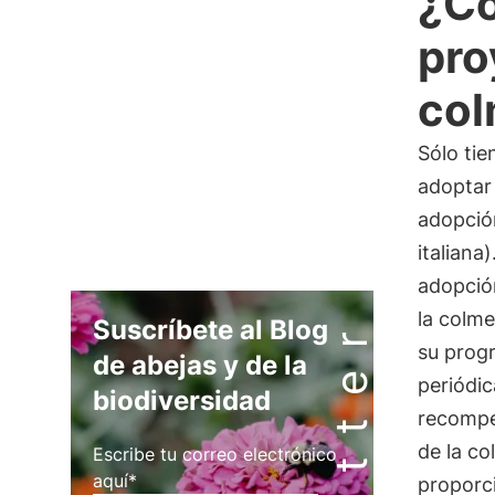
¿Có
pro
col
Sólo tie
adoptar 
adopción
italiana
adopció
la colm
Suscríbete al Blog
su progr
de abejas y de la
periódi
biodiversidad
recompen
de la c
Escribe tu correo electrónico
aquí*
proporc