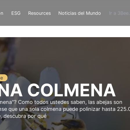
ón
ESG
Resources
Noticias del Mundo
Ir a 3Bee
le
NA COLMENA
lmena"? Como todos ustedes saben, las abejas son
ense que una sola colmena puede polinizar hasta 225
le, descubra por qué