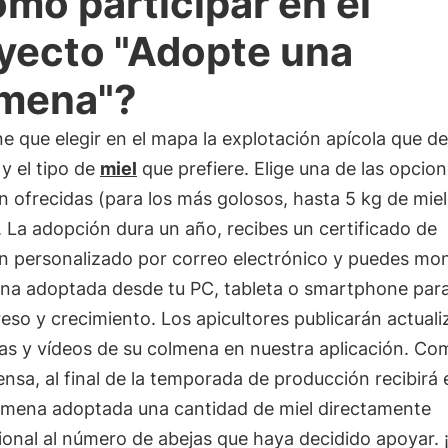
mo participar en el
yecto "Adopte una
mena"?
ne que elegir en el mapa la explotación apícola que d
y el tipo de
miel
que prefiere. Elige una de las opcio
 ofrecidas (para los más golosos, hasta 5 kg de mie
). La adopción dura un año, recibes un certificado de
n personalizado por correo electrónico y puedes mon
ena adoptada desde tu PC, tableta o smartphone para
eso y crecimiento. Los apicultores publicarán actual
cas y vídeos de su colmena en nuestra aplicación. Co
sa, al final de la temporada de producción recibirá 
olmena adoptada una cantidad de miel directamente
ional al número de abejas que haya decidido apoyar. 