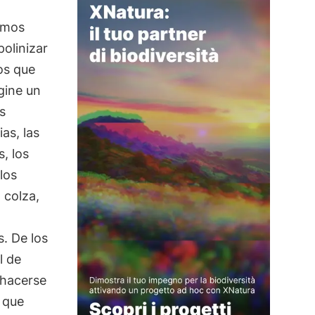
amos
olinizar
mos que
gine un
s
as, las
s, los
 los
a colza,
s. De los
l de
 hacerse
 que