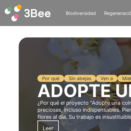
Biodiversidad
Regeneraci
Por qué
Sin abejas
Ven a
Mie
ADOPTE U
¿Por qué el proyecto "Adopte una co
preciosas, incluso indispensables. Pi
flores al día. Su trabajo es insustituib
Leer