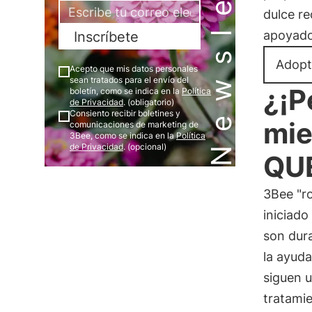
Newsletter
dulce re
apoyado
Inscríbete
Adopt
Acepto que mis datos personales
sean tratados para el envío del
¿¡P
boletín, como se indica en la
Política
de Privacidad
. (obligatorio)
Consiento recibir boletines y
mie
comunicaciones de marketing de
3Bee, como se indica en la
Política
de Privacidad
. (opcional)
QU
3Bee "ro
iniciado
son dura
la ayuda
siguen u
tratamie