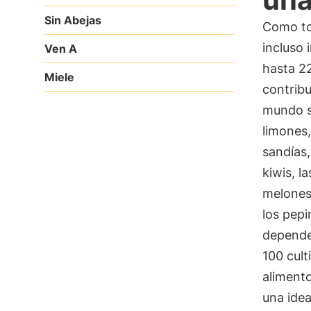
Sin Abejas
Como to
incluso 
Ven A
hasta 22
Miele
contribu
mundo si
limones,
sandías,
kiwis, l
melones,
los pepin
dependen
100 cult
alimento
una idea