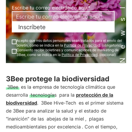
Newsletter
Escribe tu correo electrónico aquí*
Inscríbete
Acepto que mis datos personales sean tratados para el envío del
boletín, como se indica en la
Política de Privacidad
. (obligatorio)
Consiento recibir boletines y comunicaciones de marketing de
3Bee, como se indica en la
Política de Privacidad
. (opcional)
3Bee protege la biodiversidad
3Bee
es la empresa de tecnología climática que
desarrolla
tecnologías
para la
protección de la
biodiversidad
.
3Bee Hive-Tech
es el primer sistema
de 3Bee para analizar la salud y el estado de
"inanición" de las
abejas de la miel
,
plagas
medioambientales por excelencia
. Con el tiempo,