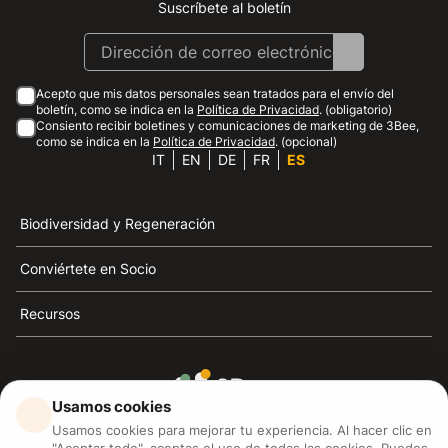
Suscríbete al boletín
Instagram
Facebook
Linkedin
Youtube
Acepto que mis datos personales sean tratados para el envío del
boletín, como se indica en la
Política de Privacidad
. (obligatorio)
Consiento recibir boletines y comunicaciones de marketing de 3Bee,
como se indica en la
Política de Privacidad
. (opcional)
IT
EN
DE
FR
ES
Biodiversidad y Regeneración
Conviértete en Socio
Recursos
Usamos cookies
3Bee es el referente de la sostenibilidad, la defensa de
Usamos cookies para mejorar tu experiencia. Al hacer clic en
las abejas y la biodiversidad