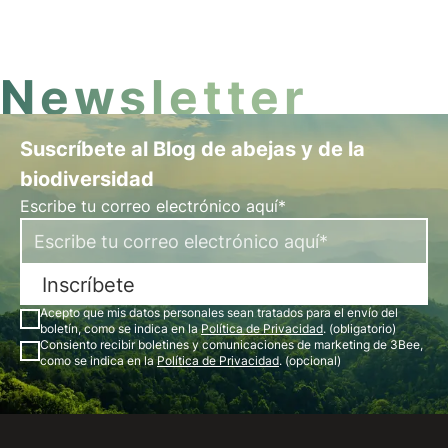
Podrá seguir el crecimiento y el desarrollo de la
colmena las 24 horas del día. ¡Descubra la
apicultura en Piamonte!
Newsletter
Suscríbete al Blog de abejas y de la
biodiversidad
Escribe tu correo electrónico aquí*
Inscríbete
Acepto que mis datos personales sean tratados para el envío del
boletín, como se indica en la
Política de Privacidad
. (obligatorio)
Consiento recibir boletines y comunicaciones de marketing de 3Bee,
como se indica en la
Política de Privacidad
. (opcional)