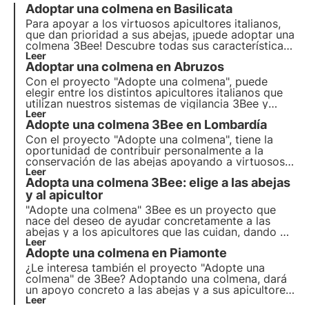
Adoptar una colmena en Basilicata
Para apoyar a los virtuosos apicultores italianos,
que dan prioridad a sus abejas, ¡puede adoptar una
colmena 3Bee! Descubre todas sus características
con 3Bee. Hoy volamos a Basilicata, una increíble
Leer
Adoptar una colmena en Abruzos
región que destaca por su rica producción de miel.
Con el proyecto "Adopte una colmena", puede
elegir entre los distintos apicultores italianos que
utilizan nuestros sistemas de vigilancia 3Bee y
apoyarles en sus actividades diarias. Descubramos
Leer
Adopte una colmena 3Bee en Lombardía
juntos las realidades apícolas de la región de los
Abruzos, tierra de mieles inalcanzables.
Con el proyecto "Adopte una colmena", tiene la
oportunidad de contribuir personalmente a la
conservación de las abejas apoyando a virtuosos
apicultores italianos, como Borgo Il Mezzanino.
Leer
Adopta una colmena 3Bee: elige a las abejas
Estos apicultores utilizan sistemas 3Bee para
mantener sus colmenas controladas en todo
y al apicultor
momento.
"Adopte una colmena" 3Bee es un proyecto que
nace del deseo de ayudar concretamente a las
abejas y a los apicultores que las cuidan, dando a
cualquiera la posibilidad de acercarse al mundo de
Leer
Adopte una colmena en Piamonte
estos increíbles polinizadores. Descubra cómo
puede apoyar a los apicultores y adoptar abejitas.
¿Le interesa también el proyecto "Adopte una
colmena" de 3Bee? Adoptando una colmena, dará
un apoyo concreto a las abejas y a sus apicultores,
contribuyendo a una virtuosa realidad italiana.
Leer